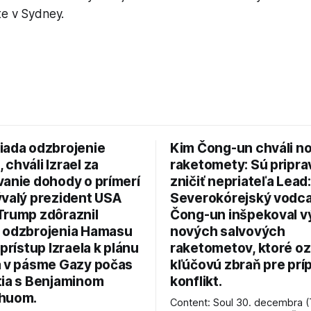
te v Sydney.
iada odzbrojenie
Kim Čong-un chváli n
chváli Izrael za
raketomety: Sú pripr
vanie dohody o prímerí
zničiť nepriateľa Lead:
ývalý prezident USA
Severokórejský vodc
Trump zdôraznil
Čong-un inšpekoval v
 odzbrojenia Hamasu
nových salvových
 prístup Izraela k plánu
raketometov, ktoré oz
a v pásme Gazy počas
kľúčovú zbraň pre prí
tia s Benjaminom
konflikt.
huom.
Content: Soul 30. decembra (