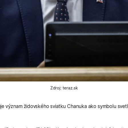
Zdroj: teraz.sk
e význam židovského sviatku Chanuka ako symbolu svetla