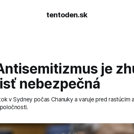
tentoden.sk
Antisemitizmus je zh
isť nebezpečná
tok v Sydney počas Chanuky a varuje pred rastúcim 
spoločnosti.