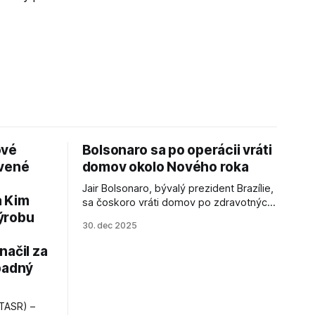
ové
Bolsonaro sa po operácii vráti
avené
domov okolo Nového roka
Jair Bolsonaro, bývalý prezident Brazílie,
a Kim
sa čoskoro vráti domov po zdravotných
ýrobu
zákrokoch, no väzenie ho neminie.
30. dec 2025
načil za
padný
TASR) –