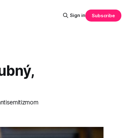
Sign in
Subscribe
ubný,
antisemitizmom