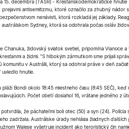
ava 15. decembra (TASR) - Kresťanskodemokratické hnutie 
prejavmi antisemitizmu, ktoré označilo za zhubný nádor s
ezpečenstvom nenávisti, ktorá rozkladá jej základy. Reag
v austrálskom Sydney, ktorá sa odohrala počas osláv žido
 Chanuka, židovský sviatok svetiel, pripomína Vianoce a 
kresťanmi a židmi. "S hlbokým zármutkom sme prijali správ
 komunitu v Austrálii, ktorý sa odohral práve v deň zači
" uviedlo hnutie.
na pláži Bondi okolo 18:45 miestneho času (8:45 SEČ), keď 
 oslavujúcich. Počet obetí dosiahol 16, vrátane jedného z út
 potvrdila, že páchateľmi boli otec (50) a syn (24). Polícia 
šieho zadržala. Austrálske úrady nehlásia žiadnych ďalších
užnom Walese vyšetruje incident ako teroristický čin nami