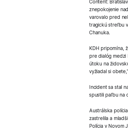
Content: Bratisl
znepokojenie nad 
varovalo pred neb
tragickú streľbu 
Chanuka.
KDH pripomína, že
pre dialóg medzi 
útoku na židovskú
vyžiadal si obete,
Incident sa stal 
spustili paľbu na
Austrálska polícia
zastrelila a mlad
Polícia v Novom J