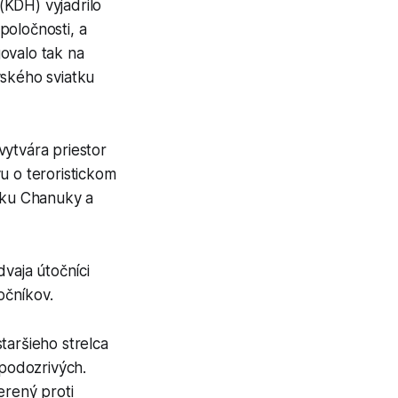
(KDH) vyjadrilo
poločnosti, a
ovalo tak na
vského sviatku
vytvára priestor
u o teroristickom
atku Chanuky a
dvaja útočníci
očníkov.
staršieho strelca
 podozrivých.
erený proti