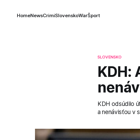
Home
News
Crimi
Slovensko
War
Šport
SLOVENSKO
KDH: 
nenáv
KDH odsúdilo ú
a nenávisťou v 