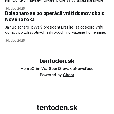
Kim Čong-un navštívil továreň, kde sa vyrábajú najnovšie
salvové raketomety a nešetril chválou na ich deštrukčné
30. dec 2025
schopnosti. Informovali o tom štátne médiá KĽDR, na ktoré
Bolsonaro sa po operácii vráti domov okolo
sa odvoláva agentúra AFP.
Nového roka
Jair Bolsonaro, bývalý prezident Brazílie, sa čoskoro vráti
domov po zdravotných zákrokoch, no väzenie ho neminie.
30. dec 2025
tentoden.sk
Home
Crimi
War
Sport
Slovakia
Newsfeed
Powered by
Ghost
tentoden.sk