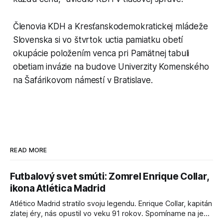
Členovia KDH a Kresťanskodemokratickej mládeže
Slovenska si vo štvrtok uctia pamiatku obetí
okupácie položením venca pri Pamätnej tabuli
obetiam invázie na budove Univerzity Komenského
na Šafárikovom námestí v Bratislave.
READ MORE
Futbalový svet smúti: Zomrel Enrique Collar,
ikona Atlética Madrid
Atlético Madrid stratilo svoju legendu. Enrique Collar, kapitán
zlatej éry, nás opustil vo veku 91 rokov. Spomíname na jeho