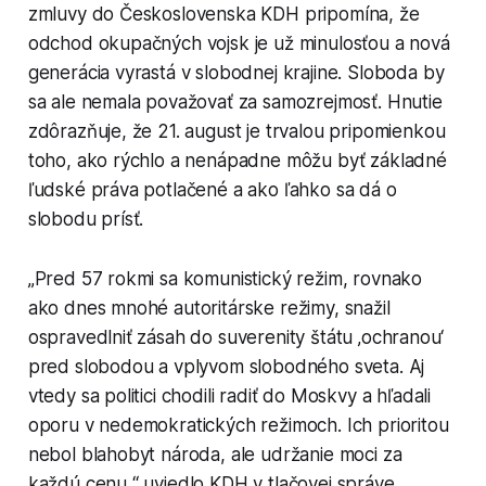
zmluvy do Československa KDH pripomína, že
odchod okupačných vojsk je už minulosťou a nová
generácia vyrastá v slobodnej krajine. Sloboda by
sa ale nemala považovať za samozrejmosť. Hnutie
zdôrazňuje, že 21. august je trvalou pripomienkou
toho, ako rýchlo a nenápadne môžu byť základné
ľudské práva potlačené a ako ľahko sa dá o
slobodu prísť.
„Pred 57 rokmi sa komunistický režim, rovnako
ako dnes mnohé autoritárske režimy, snažil
ospravedlniť zásah do suverenity štátu ‚ochranou‘
pred slobodou a vplyvom slobodného sveta. Aj
vtedy sa politici chodili radiť do Moskvy a hľadali
oporu v nedemokratických režimoch. Ich prioritou
nebol blahobyt národa, ale udržanie moci za
každú cenu,“ uviedlo KDH v tlačovej správe.