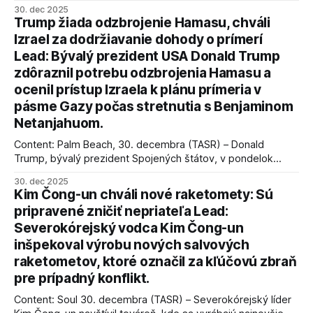
úspechy a odkaz.
30. dec 2025
Trump žiada odzbrojenie Hamasu, chváli
Izrael za dodržiavanie dohody o prímerí
Lead: Bývalý prezident USA Donald Trump
zdôraznil potrebu odzbrojenia Hamasu a
ocenil prístup Izraela k plánu prímeria v
pásme Gazy počas stretnutia s Benjaminom
Netanjahuom.
Content: Palm Beach, 30. decembra (TASR) – Donald
Trump, bývalý prezident Spojených štátov, v pondelok
vyhlásil, že odzbrojenie palestínskeho hnutia Hamas je
30. dec 2025
kľúčové pre úspešné dosiahnutie prímeria v Gaze. Agentúra
Kim Čong-un chváli nové raketomety: Sú
AFP informuje, že Trump vyjadril presvedčenie, že Izrael plní
pripravené zničiť nepriateľa Lead:
podmienky dohody o prí
Severokórejský vodca Kim Čong-un
inšpekoval výrobu nových salvových
raketometov, ktoré označil za kľúčovú zbraň
pre prípadný konflikt.
Content: Soul 30. decembra (TASR) – Severokórejský líder