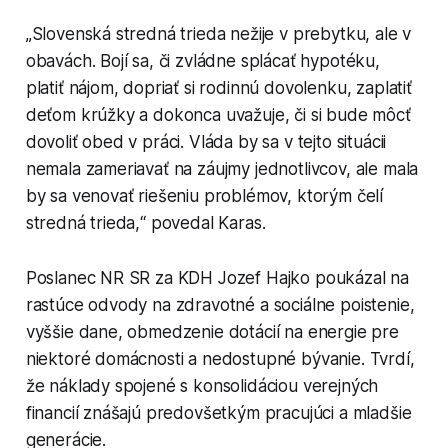
„Slovenská stredná trieda nežije v prebytku, ale v
obavách. Bojí sa, či zvládne splácať hypotéku,
platiť nájom, dopriať si rodinnú dovolenku, zaplatiť
deťom krúžky a dokonca uvažuje, či si bude môcť
dovoliť obed v práci. Vláda by sa v tejto situácii
nemala zameriavať na záujmy jednotlivcov, ale mala
by sa venovať riešeniu problémov, ktorým čelí
stredná trieda,“ povedal Karas.
Poslanec NR SR za KDH Jozef Hajko poukázal na
rastúce odvody na zdravotné a sociálne poistenie,
vyššie dane, obmedzenie dotácií na energie pre
niektoré domácnosti a nedostupné bývanie. Tvrdí,
že náklady spojené s konsolidáciou verejných
financií znášajú predovšetkým pracujúci a mladšie
generácie.