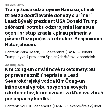
úspechy a odkaz.
30. dec 2025
Trump žiada odzbrojenie Hamasu, chváli
Izrael za dodržiavanie dohody o prímerí
Lead: Bývalý prezident USA Donald Trump
zdôraznil potrebu odzbrojenia Hamasu a
ocenil prístup Izraela k plánu prímeria v
pásme Gazy počas stretnutia s Benjaminom
Netanjahuom.
Content: Palm Beach, 30. decembra (TASR) – Donald
Trump, bývalý prezident Spojených štátov, v pondelok
vyhlásil, že odzbrojenie palestínskeho hnutia Hamas je
30. dec 2025
kľúčové pre úspešné dosiahnutie prímeria v Gaze. Agentúra
Kim Čong-un chváli nové raketomety: Sú
AFP informuje, že Trump vyjadril presvedčenie, že Izrael plní
pripravené zničiť nepriateľa Lead:
podmienky dohody o prí
Severokórejský vodca Kim Čong-un
inšpekoval výrobu nových salvových
raketometov, ktoré označil za kľúčovú zbraň
pre prípadný konflikt.
Content: Soul 30. decembra (TASR) – Severokórejský líder