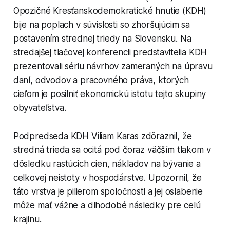
Opozičné Kresťanskodemokratické hnutie (KDH)
bije na poplach v súvislosti so zhoršujúcim sa
postavením strednej triedy na Slovensku. Na
stredajšej tlačovej konferencii predstavitelia KDH
prezentovali sériu návrhov zameraných na úpravu
daní, odvodov a pracovného práva, ktorých
cieľom je posilniť ekonomickú istotu tejto skupiny
obyvateľstva.
Podpredseda KDH Viliam Karas zdôraznil, že
stredná trieda sa ocitá pod čoraz väčším tlakom v
dôsledku rastúcich cien, nákladov na bývanie a
celkovej neistoty v hospodárstve. Upozornil, že
táto vrstva je pilierom spoločnosti a jej oslabenie
môže mať vážne a dlhodobé následky pre celú
krajinu.