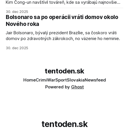
Kim Čong-un navštívil továreň, kde sa vyrábajú najnovšie
salvové raketomety a nešetril chválou na ich deštrukčné
30. dec 2025
schopnosti. Informovali o tom štátne médiá KĽDR, na ktoré
Bolsonaro sa po operácii vráti domov okolo
sa odvoláva agentúra AFP.
Nového roka
Jair Bolsonaro, bývalý prezident Brazílie, sa čoskoro vráti
domov po zdravotných zákrokoch, no väzenie ho neminie.
30. dec 2025
tentoden.sk
Home
Crimi
War
Sport
Slovakia
Newsfeed
Powered by
Ghost
tentoden.sk