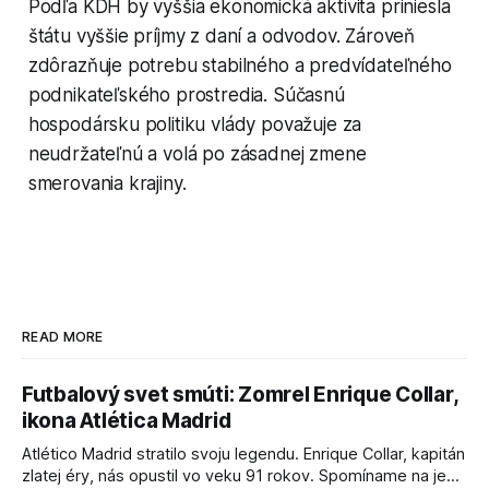
Podľa KDH by vyššia ekonomická aktivita priniesla
štátu vyššie príjmy z daní a odvodov. Zároveň
zdôrazňuje potrebu stabilného a predvídateľného
podnikateľského prostredia. Súčasnú
hospodársku politiku vlády považuje za
neudržateľnú a volá po zásadnej zmene
smerovania krajiny.
READ MORE
Futbalový svet smúti: Zomrel Enrique Collar,
ikona Atlética Madrid
Atlético Madrid stratilo svoju legendu. Enrique Collar, kapitán
zlatej éry, nás opustil vo veku 91 rokov. Spomíname na jeho