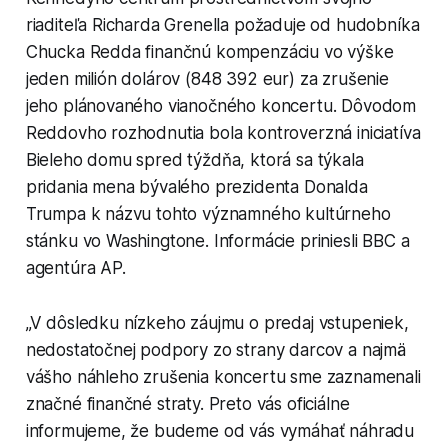
riaditeľa Richarda Grenella požaduje od hudobníka
Chucka Redda finančnú kompenzáciu vo výške
jeden milión dolárov (848 392 eur) za zrušenie
jeho plánovaného vianočného koncertu. Dôvodom
Reddovho rozhodnutia bola kontroverzná iniciatíva
Bieleho domu spred týždňa, ktorá sa týkala
pridania mena bývalého prezidenta Donalda
Trumpa k názvu tohto významného kultúrneho
stánku vo Washingtone. Informácie priniesli BBC a
agentúra AP.
„V dôsledku nízkeho záujmu o predaj vstupeniek,
nedostatočnej podpory zo strany darcov a najmä
vášho náhleho zrušenia koncertu sme zaznamenali
značné finančné straty. Preto vás oficiálne
informujeme, že budeme od vás vymáhať náhradu