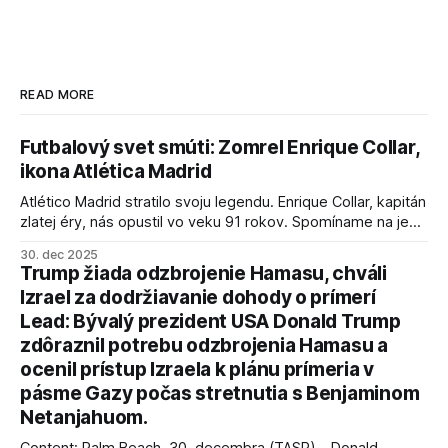
READ MORE
Futbalový svet smúti: Zomrel Enrique Collar,
ikona Atlética Madrid
Atlético Madrid stratilo svoju legendu. Enrique Collar, kapitán
zlatej éry, nás opustil vo veku 91 rokov. Spomíname na jeho
úspechy a odkaz.
30. dec 2025
Trump žiada odzbrojenie Hamasu, chváli
Izrael za dodržiavanie dohody o prímerí
Lead: Bývalý prezident USA Donald Trump
zdôraznil potrebu odzbrojenia Hamasu a
ocenil prístup Izraela k plánu prímeria v
pásme Gazy počas stretnutia s Benjaminom
Netanjahuom.