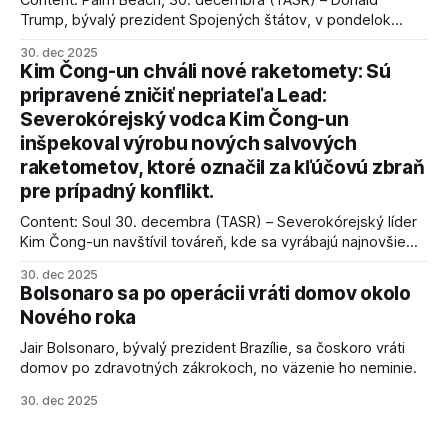
Content: Palm Beach, 30. decembra (TASR) – Donald
Trump, bývalý prezident Spojených štátov, v pondelok
vyhlásil, že odzbrojenie palestínskeho hnutia Hamas je
30. dec 2025
kľúčové pre úspešné dosiahnutie prímeria v Gaze. Agentúra
Kim Čong-un chváli nové raketomety: Sú
AFP informuje, že Trump vyjadril presvedčenie, že Izrael plní
pripravené zničiť nepriateľa Lead:
podmienky dohody o prí
Severokórejský vodca Kim Čong-un
inšpekoval výrobu nových salvových
raketometov, ktoré označil za kľúčovú zbraň
pre prípadný konflikt.
Content: Soul 30. decembra (TASR) – Severokórejský líder
Kim Čong-un navštívil továreň, kde sa vyrábajú najnovšie
salvové raketomety a nešetril chválou na ich deštrukčné
30. dec 2025
schopnosti. Informovali o tom štátne médiá KĽDR, na ktoré
Bolsonaro sa po operácii vráti domov okolo
sa odvoláva agentúra AFP.
Nového roka
Jair Bolsonaro, bývalý prezident Brazílie, sa čoskoro vráti
domov po zdravotných zákrokoch, no väzenie ho neminie.
30. dec 2025