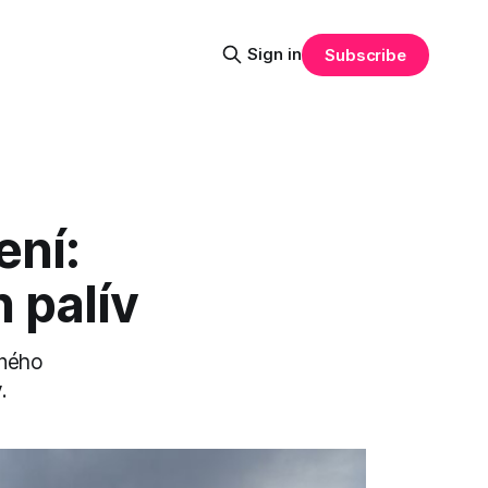
Sign in
Subscribe
ení:
 palív
pného
.