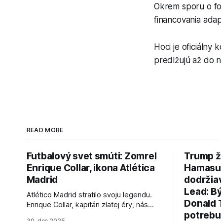
Okrem sporu o fo
financovania adap
Hoci je oficiálny
predlžujú až do 
READ MORE
Futbalový svet smúti: Zomrel
Trump ž
Enrique Collar, ikona Atlética
Hamasu, 
Madrid
dodržia
Lead: B
Atlético Madrid stratilo svoju legendu.
Donald 
Enrique Collar, kapitán zlatej éry, nás
potrebu
opustil vo veku 91 rokov. Spomíname na
30. dec 2025