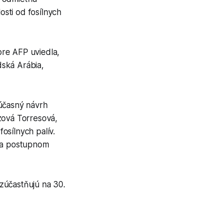
sti od fosílnych
pre AFP uviedla,
dská Arábia,
súčasný návrh
zová Torresová,
osílnych palív.
i a postupnom
zúčastňujú na 30.