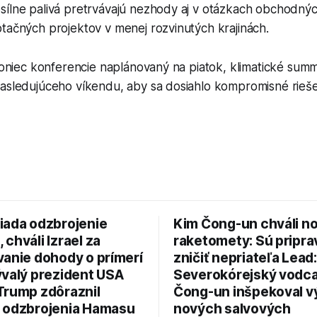
sílne palivá pretrvávajú nezhody aj v otázkach obchodnýc
tačných projektov v menej rozvinutých krajinách.
 koniec konferencie naplánovaný na piatok, klimatické sum
nasledujúceho víkendu, aby sa dosiahlo kompromisné rieše
iada odzbrojenie
Kim Čong-un chváli n
chváli Izrael za
raketomety: Sú pripr
vanie dohody o prímerí
zničiť nepriateľa Lead:
ývalý prezident USA
Severokórejský vodc
Trump zdôraznil
Čong-un inšpekoval v
 odzbrojenia Hamasu
nových salvových