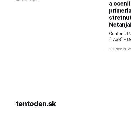
jeho úspechy a odkaz.
a ocenil
prímeri
stretnu
Netanja
Content: P
(TASR) – D
prezident 
30. dec 202
vyhlásil, 
hnutia Ham
dosiahnuti
AFP informu
presvedčen
dohody o p
tentoden.sk