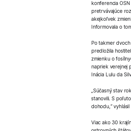
konferencia OSN
pretrvávajúce roz
akejkoľvek zmien
Informovala o to
Po takmer dvoch 
predložila hosti
zmienku o fosílny
napriek verejnej
Inácia Lulu da Sil
„Súčasný stav rok
stanovili. S poľu
dohodu,“ vyhlási
Viac ako 30 krají
ostrovných štátov