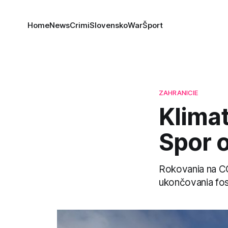
Home
News
Crimi
Slovensko
War
Šport
ZAHRANICIE
Klimat
Spor o
Rokovania na CO
ukončovania fos