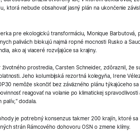
, ktorá nebude obsahovať jasný plán na ukončenie závislo
terka pre ekologickú transformáciu, Monique Barbutová, 
lnych palivách blokujú najmä ropné mocnosti Rusko a Sau
dia, ako aj viaceré rozvíjajúce sa krajiny.
 životného prostredia, Carsten Schneider, zdôraznil, že 
latnosti. Jeho kolumbijská rezortná kolegyňa, Irene Véle
COP30 nemôže skončiť bez záväzného plánu týkajúceho sa f
vinnosť reagovať na volanie po klimatickej spravodlivost
 palív,“ dodala.
ohody je potrebný konsenzus takmer 200 krajín, ktoré sa 
uvných strán Rámcového dohovoru OSN o zmene klímy.