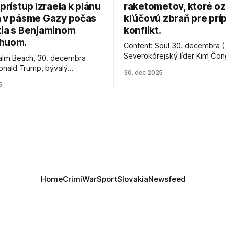
 prístup Izraela k plánu
raketometov, ktoré oz
a v pásme Gazy počas
kľúčovú zbraň pre prí
tia s Benjaminom
konflikt.
huom.
Content: Soul 30. decembra (
Severokórejský líder Kim Čo
alm Beach, 30. decembra
navštívil továreň, kde sa vyrá
onald Trump, bývalý
30. dec 2025
najnovšie salvové raketomety 
Spojených štátov, v pondelok
5
chválou na ich deštrukčné sch
že odzbrojenie palestínskeho
Informovali o tom štátne méd
as je kľúčové pre úspešné
ktoré sa odvoláva agentúra A
e prímeria v Gaze. Agentúra
je, že Trump vyjadril
ie, že Izrael plní podmienky
rí
Home
Crimi
War
Sport
Slovakia
Newsfeed