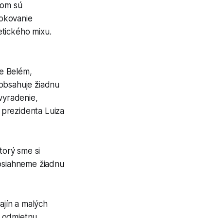
dom sú
lokovanie
etického mixu.
e Belém,
eobsahuje žiadnu
vyradenie,
 prezidenta Luiza
torý sme si
dosiahneme žiadnu
ajín a malých
že odmietnu