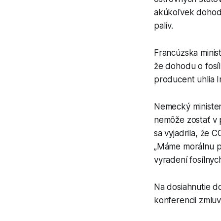
akúkoľvek dohodu
palív.
Francúzska minis
že dohodu o fosí
producent uhlia In
Nemecký minister
nemôže zostať v p
sa vyjadrila, že 
„Máme morálnu po
vyradení fosílnych
Na dosiahnutie d
konferencii zml