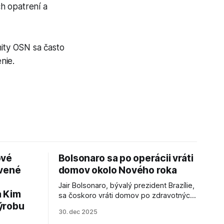
h opatrení a
mity OSN sa často
nie.
ové
Bolsonaro sa po operácii vráti
avené
domov okolo Nového roka
Jair Bolsonaro, bývalý prezident Brazílie,
a Kim
sa čoskoro vráti domov po zdravotných
ýrobu
zákrokoch, no väzenie ho neminie.
30. dec 2025