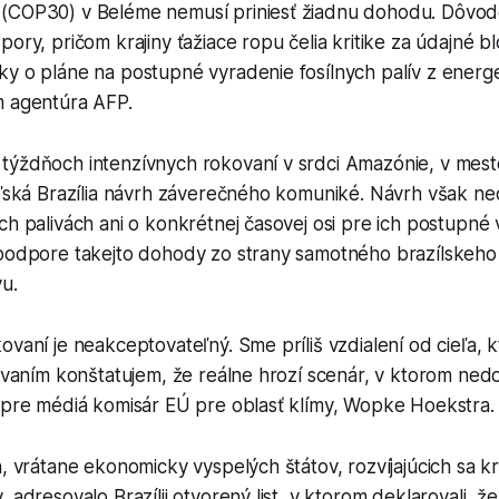
 (COP30) v Beléme nemusí priniesť žiadnu dohodu. Dôvo
pory, pričom krajiny ťažiace ropu čelia kritike za údajné b
ky o pláne na postupné vyradenie fosílnych palív z energ
m agentúra AFP.
týždňoch intenzívnych rokovaní v srdci Amazónie, v mest
teľská Brazília návrh záverečného komuniké. Návrh však n
ch palivách ani o konkrétnej časovej osi pre ich postupné 
 podpore takejto dohody zo strany samotného brazílskeho
vu.
ovaní je neakceptovateľný. Sme príliš vzdialení od cieľa, k
tovaním konštatujem, že reálne hrozí scenár, v ktorom ne
l pre médiá komisár EÚ pre oblasť klímy, Wopke Hoekstra.
n, vrátane ekonomicky vyspelých štátov, rozvíjajúcich sa kr
, adresovalo Brazílii otvorený list, v ktorom deklarovali, 