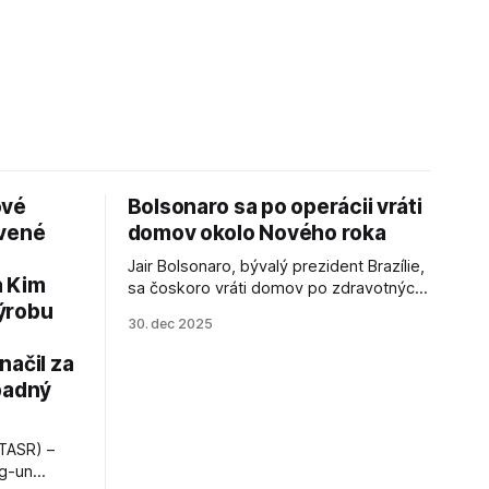
ové
Bolsonaro sa po operácii vráti
avené
domov okolo Nového roka
Jair Bolsonaro, bývalý prezident Brazílie,
a Kim
sa čoskoro vráti domov po zdravotných
ýrobu
zákrokoch, no väzenie ho neminie.
30. dec 2025
načil za
padný
TASR) –
ng-un