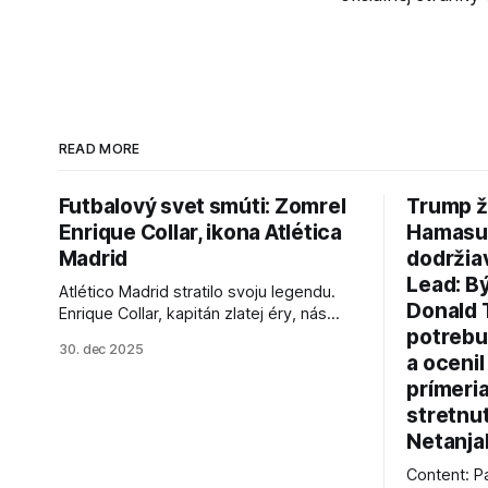
READ MORE
Futbalový svet smúti: Zomrel
Trump ž
Enrique Collar, ikona Atlética
Hamasu, 
Madrid
dodržia
Lead: B
Atlético Madrid stratilo svoju legendu.
Donald 
Enrique Collar, kapitán zlatej éry, nás
potrebu
opustil vo veku 91 rokov. Spomíname na
30. dec 2025
jeho úspechy a odkaz.
a ocenil
prímeri
stretnu
Netanja
Content: P