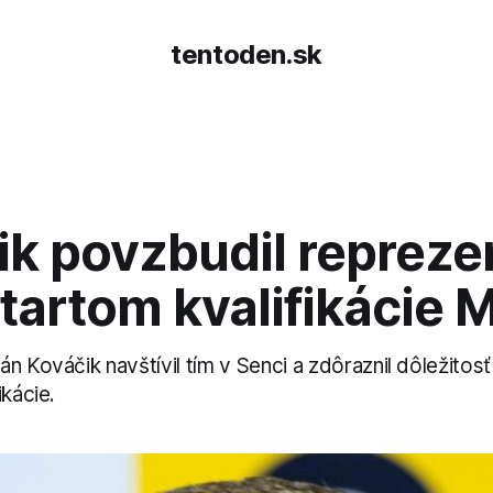
tentoden.sk
ik povzbudil repreze
tartom kvalifikácie 
n Kováčik navštívil tím v Senci a zdôraznil dôležito
ikácie.