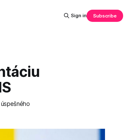
Sign in
Subscribe
ntáciu
MS
sť úspešného