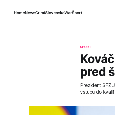
Home
News
Crimi
Slovensko
War
Šport
SPORT
Kováč
pred š
Prezident SFZ Já
vstupu do kvalif