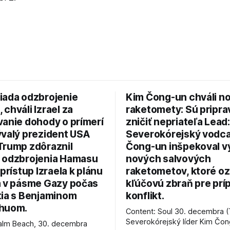
iada odzbrojenie
Kim Čong-un chváli n
chváli Izrael za
raketomety: Sú pripr
vanie dohody o prímerí
zničiť nepriateľa Lead:
ývalý prezident USA
Severokórejský vodc
Trump zdôraznil
Čong-un inšpekoval v
 odzbrojenia Hamasu
nových salvových
 prístup Izraela k plánu
raketometov, ktoré oz
a v pásme Gazy počas
kľúčovú zbraň pre prí
tia s Benjaminom
konflikt.
huom.
Content: Soul 30. decembra (
Severokórejský líder Kim Čo
alm Beach, 30. decembra