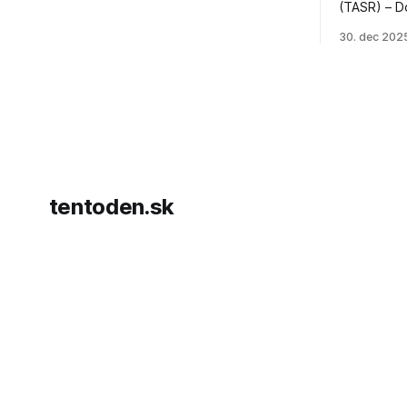
(TASR) – D
prezident 
30. dec 202
vyhlásil, 
hnutia Ham
dosiahnuti
AFP informu
presvedčen
dohody o p
tentoden.sk