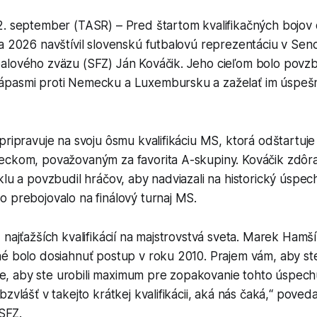
2. september (TASR) – Pred štartom kvalifikačných bojov
a 2026 navštívil slovenskú futbalovú reprezentáciu v Senc
alového zväzu (SFZ) Ján Kováčik. Jeho cieľom bolo povz
pasmi proti Nemecku a Luxembursku a zaželať im úspešn
pripravuje na svoju ôsmu kvalifikáciu MS, ktorá odštartuj
eckom, považovaným za favorita A-skupiny. Kováčik zdôra
klu a povzbudil hráčov, aby nadviazali na historický úspec
 prebojovalo na finálový turnaj MS.
 najťažších kvalifikácií na majstrovstvá sveta. Marek Hamš
é bolo dosiahnuť postup v roku 2010. Prajem vám, aby ste 
 aby ste urobili maximum pre zopakovanie tohto úspechu.
bzvlášť v takejto krátkej kvalifikácii, aká nás čaká,“ poved
 SFZ.