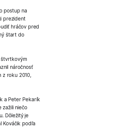
 o postup na
i prezident
budiť hráčov pred
ý štart do
e štvrtkovým
znil náročnosť
h z roku 2010,
ík a Peter Pekarík
zažili niečo
 Dôležitý je
al Kováčik podľa