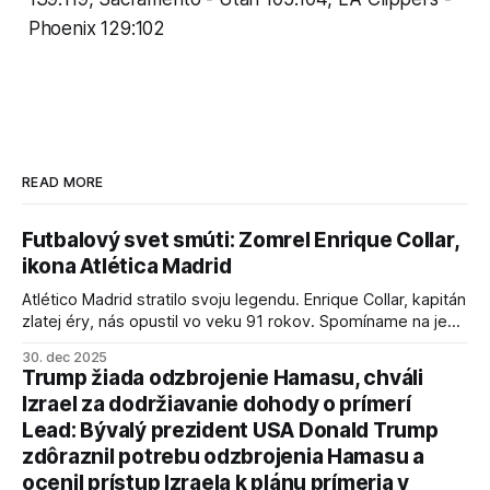
Phoenix 129:102
READ MORE
Futbalový svet smúti: Zomrel Enrique Collar,
ikona Atlética Madrid
Atlético Madrid stratilo svoju legendu. Enrique Collar, kapitán
zlatej éry, nás opustil vo veku 91 rokov. Spomíname na jeho
úspechy a odkaz.
30. dec 2025
Trump žiada odzbrojenie Hamasu, chváli
Izrael za dodržiavanie dohody o prímerí
Lead: Bývalý prezident USA Donald Trump
zdôraznil potrebu odzbrojenia Hamasu a
ocenil prístup Izraela k plánu prímeria v