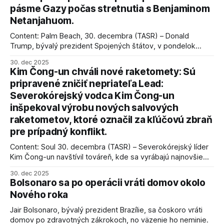
pásme Gazy počas stretnutia s Benjaminom
Netanjahuom.
Content: Palm Beach, 30. decembra (TASR) – Donald
Trump, bývalý prezident Spojených štátov, v pondelok
vyhlásil, že odzbrojenie palestínskeho hnutia Hamas je
30. dec 2025
kľúčové pre úspešné dosiahnutie prímeria v Gaze. Agentúra
Kim Čong-un chváli nové raketomety: Sú
AFP informuje, že Trump vyjadril presvedčenie, že Izrael plní
pripravené zničiť nepriateľa Lead:
podmienky dohody o prí
Severokórejský vodca Kim Čong-un
inšpekoval výrobu nových salvových
raketometov, ktoré označil za kľúčovú zbraň
pre prípadný konflikt.
Content: Soul 30. decembra (TASR) – Severokórejský líder
Kim Čong-un navštívil továreň, kde sa vyrábajú najnovšie
salvové raketomety a nešetril chválou na ich deštrukčné
30. dec 2025
schopnosti. Informovali o tom štátne médiá KĽDR, na ktoré
Bolsonaro sa po operácii vráti domov okolo
sa odvoláva agentúra AFP.
Nového roka
Jair Bolsonaro, bývalý prezident Brazílie, sa čoskoro vráti
domov po zdravotných zákrokoch, no väzenie ho neminie.