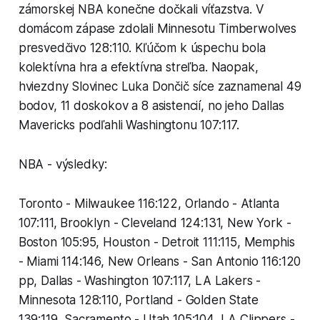
zámorskej NBA konečne dočkali víťazstva. V
domácom zápase zdolali Minnesotu Timberwolves
presvedčivo 128:110. Kľúčom k úspechu bola
kolektívna hra a efektívna streľba. Naopak,
hviezdny Slovinec Luka Dončič síce zaznamenal 49
bodov, 11 doskokov a 8 asistencií, no jeho Dallas
Mavericks podľahli Washingtonu 107:117.
NBA - výsledky:
Toronto - Milwaukee 116:122, Orlando - Atlanta
107:111, Brooklyn - Cleveland 124:131, New York -
Boston 105:95, Houston - Detroit 111:115, Memphis
- Miami 114:146, New Orleans - San Antonio 116:120
pp, Dallas - Washington 107:117, LA Lakers -
Minnesota 128:110, Portland - Golden State
139:119, Sacramento - Utah 105:104, LA Clippers -