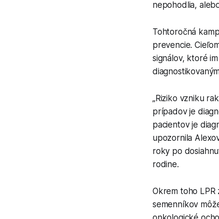
nepohodlia, alebo
Tohtoročná kampa
prevencie. Cieľo
signálov, ktoré im
diagnostikovaný
„Riziko vzniku ra
prípadov je diagn
pacientov je diag
upozornila Alexov
roky po dosiahnut
rodine.
Okrem toho LPR 
semenníkov môže p
onkologické ochor