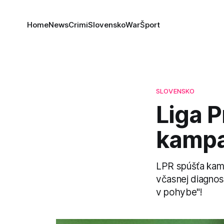
Home
News
Crimi
Slovensko
War
Šport
SLOVENSKO
Liga P
kampa
LPR spúšťa kamp
včasnej diagnos
v pohybe"!