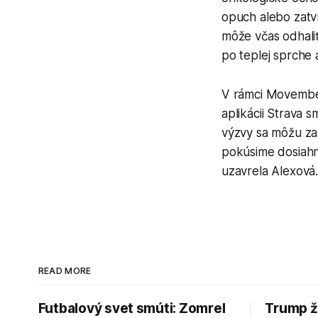
opuch alebo zatv
môže včas odhali
po teplej sprche 
V rámci Movember
aplikácii Strava 
výzvy sa môžu zapo
pokúsime dosiahnu
uzavrela Alexová
READ MORE
Futbalový svet smúti: Zomrel
Trump ž