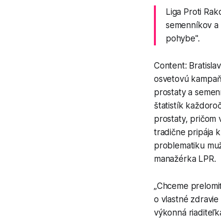
Liga Proti Rak
semenníkov a 
pohybe".
Content: Bratisla
osvetovú kampaň s
prostaty a semen
štatistík každor
prostaty, pričom
tradične pripája 
problematiku muž
manažérka LPR.
„Chceme prelomiť 
o vlastné zdravie
výkonná riaditeľ