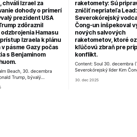
chváli Izrael za
raketomety: Sú pripr
vanie dohody o prímerí
zničiť nepriateľa Lead:
ývalý prezident USA
Severokórejský vodc
Trump zdôraznil
Čong-un inšpekoval v
 odzbrojenia Hamasu
nových salvových
 prístup Izraela k plánu
raketometov, ktoré oz
a v pásme Gazy počas
kľúčovú zbraň pre prí
tia s Benjaminom
konflikt.
huom.
Content: Soul 30. decembra (
Severokórejský líder Kim Čo
alm Beach, 30. decembra
navštívil továreň, kde sa vyrá
onald Trump, bývalý
30. dec 2025
najnovšie salvové raketomety 
Spojených štátov, v pondelok
5
chválou na ich deštrukčné sch
že odzbrojenie palestínskeho
Informovali o tom štátne méd
as je kľúčové pre úspešné
ktoré sa odvoláva agentúra A
e prímeria v Gaze. Agentúra
je, že Trump vyjadril
ie, že Izrael plní podmienky
rí