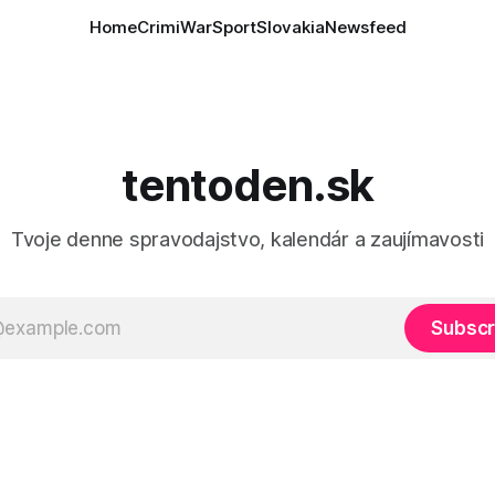
Home
Crimi
War
Sport
Slovakia
Newsfeed
tentoden.sk
Tvoje denne spravodajstvo, kalendár a zaujímavosti
Subscr