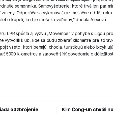
rdnutie semenníka. Samovyšetrenie, ktoré trvá len pár m
ť zmeny. Odporúča sa vykonávať raz mesačne od 15. roku ž
alebo kúpeli, keď je miešok uvoľnený,“ dodala Alexová.
u LPR spúšťa aj výzvu „Movember v pohybe s Ligou proti
sme vytvorili klub, kde sa budú zbierať kilometre pre zdrav
jiť všetci, ktorí behajú, chodia, turistikujú alebo bicykluj
ť 5000 kilometrov a zároveň šíriť povedomie o dôležitost
.
iada odzbrojenie
Kim Čong-un chváli n