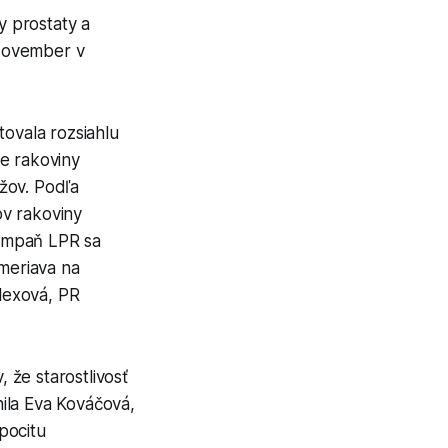
y prostaty a
"Movember v
tovala rozsiahlu
e rakoviny
žov. Podľa
ov rakoviny
Kampaň LPR sa
ameriava na
lexová, PR
že starostlivosť
nila Eva Kováčová,
pocitu