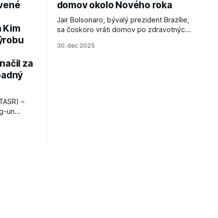
avené
domov okolo Nového roka
Jair Bolsonaro, bývalý prezident Brazílie,
a Kim
sa čoskoro vráti domov po zdravotných
ýrobu
zákrokoch, no väzenie ho neminie.
30. dec 2025
načil za
padný
TASR) –
ng-un
bajú
a nešetril
opnosti.
iá KĽDR, na
FP.