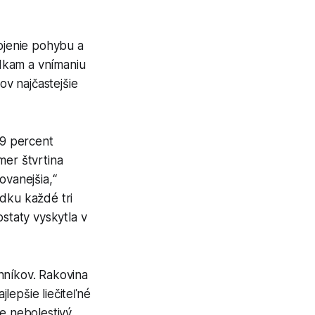
ojenie pohybu a
dkam a vnímaniu
ov najčastejšie
99 percent
mer štvrtina
ovanejšia,“
adku každé tri
ostaty vyskytla v
níkov. Rakovina
lepšie liečiteľné
je nebolestivý