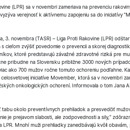
ovine (LPR) sa v novembri zameriava na prevenciu rakovin
vyzýva verejnosť k aktívnemu zapojeniu sa do iniciatívy 
va, 3. novembra (TASR) – Liga Proti Rakovine (LPR) odštar
 cieľom zvýšiť povedomie o prevencii a skorej diagnostik
níkov, ktoré predstavujú závažné zdravotné riziká pre mu
očne pribudne na Slovensku približne 3000 nových prípad
 viac ako 700 mužov ročne tomuto ochoreniu podľahne. 
k celosvetovej iniciatíve Movember, ktorá sa v novembri z
ských onkologických ochorení. Informovala o tom Jana A
tabu okolo preventívnych prehliadok a presvedčiť mužov, 
 nie je prejavom slabosti, ale zodpovednosti a sily,“ zdôraz
ka LPR. Mnohí muži prehliadky zanedbávajú kvôli obavám, 