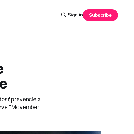
Sign in
Subscribe
e
e
tosť prevencie a
výzve "Movember