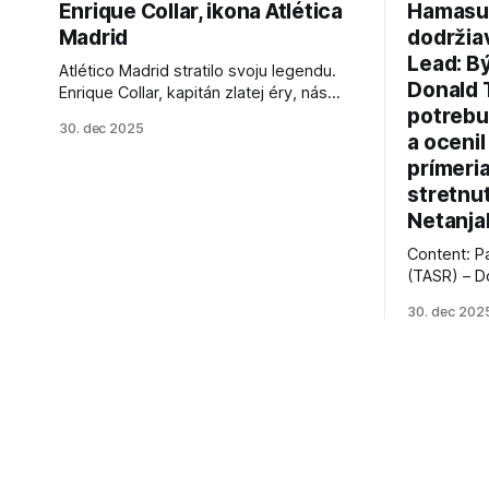
Enrique Collar, ikona Atlética
Hamasu, 
Madrid
dodržia
Lead: B
Atlético Madrid stratilo svoju legendu.
Donald 
Enrique Collar, kapitán zlatej éry, nás
potrebu
opustil vo veku 91 rokov. Spomíname na
30. dec 2025
jeho úspechy a odkaz.
a ocenil
prímeri
stretnu
Netanja
Content: P
(TASR) – D
prezident 
30. dec 202
vyhlásil, 
hnutia Ham
dosiahnuti
AFP informu
presvedčen
dohody o p