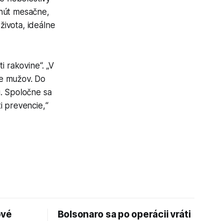
inút mesačne,
ivota, ideálne
 rakovine“. „V
ie mužov. Do
ú. Spoločne sa
i prevencie,“
ové
Bolsonaro sa po operácii vráti