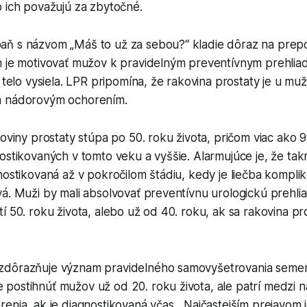
 ich považujú za zbytočné.
ň s názvom „Máš to už za sebou?“ kladie dôraz na prep
m je motivovať mužov k pravidelným preventívnym prehlia
 telo vysiela. LPR pripomína, že rakovina prostaty je u muž
m nádorovým ochorením.
koviny prostaty stúpa po 50. roku života, pričom viac ako 
ostikovaných v tomto veku a vyššie. Alarmujúce je, že tak
nostikovaná až v pokročilom štádiu, kedy je liečba komplik
á. Muži by mali absolvovať preventívnu urologickú prehli
í 50. roku života, alebo už od 40. roku, ak sa rakovina pr
zdôrazňuje význam pravidelného samovyšetrovania semen
ostihnúť mužov už od 20. roku života, ale patrí medzi naj
enia, ak je diagnostikovaná včas. „Najčastejším prejavom 