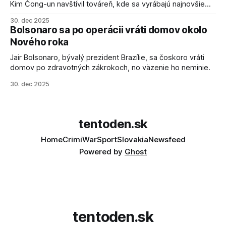
Kim Čong-un navštívil továreň, kde sa vyrábajú najnovšie
salvové raketomety a nešetril chválou na ich deštrukčné
30. dec 2025
schopnosti. Informovali o tom štátne médiá KĽDR, na ktoré
Bolsonaro sa po operácii vráti domov okolo
sa odvoláva agentúra AFP.
Nového roka
Jair Bolsonaro, bývalý prezident Brazílie, sa čoskoro vráti
domov po zdravotných zákrokoch, no väzenie ho neminie.
30. dec 2025
tentoden.sk
Home
Crimi
War
Sport
Slovakia
Newsfeed
Powered by
Ghost
tentoden.sk