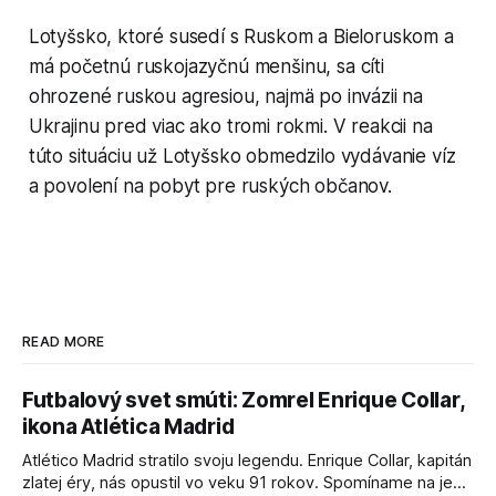
Lotyšsko, ktoré susedí s Ruskom a Bieloruskom a
má početnú ruskojazyčnú menšinu, sa cíti
ohrozené ruskou agresiou, najmä po invázii na
Ukrajinu pred viac ako tromi rokmi. V reakcii na
túto situáciu už Lotyšsko obmedzilo vydávanie víz
a povolení na pobyt pre ruských občanov.
READ MORE
Futbalový svet smúti: Zomrel Enrique Collar,
ikona Atlética Madrid
Atlético Madrid stratilo svoju legendu. Enrique Collar, kapitán
zlatej éry, nás opustil vo veku 91 rokov. Spomíname na jeho