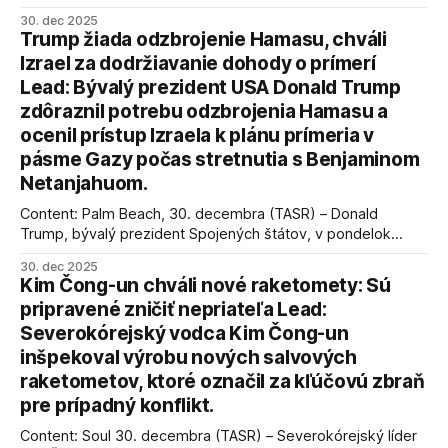
úspechy a odkaz.
30. dec 2025
Trump žiada odzbrojenie Hamasu, chváli
Izrael za dodržiavanie dohody o prímerí
Lead: Bývalý prezident USA Donald Trump
zdôraznil potrebu odzbrojenia Hamasu a
ocenil prístup Izraela k plánu prímeria v
pásme Gazy počas stretnutia s Benjaminom
Netanjahuom.
Content: Palm Beach, 30. decembra (TASR) – Donald
Trump, bývalý prezident Spojených štátov, v pondelok
vyhlásil, že odzbrojenie palestínskeho hnutia Hamas je
30. dec 2025
kľúčové pre úspešné dosiahnutie prímeria v Gaze. Agentúra
Kim Čong-un chváli nové raketomety: Sú
AFP informuje, že Trump vyjadril presvedčenie, že Izrael plní
pripravené zničiť nepriateľa Lead:
podmienky dohody o prí
Severokórejský vodca Kim Čong-un
inšpekoval výrobu nových salvových
raketometov, ktoré označil za kľúčovú zbraň
pre prípadný konflikt.
Content: Soul 30. decembra (TASR) – Severokórejský líder