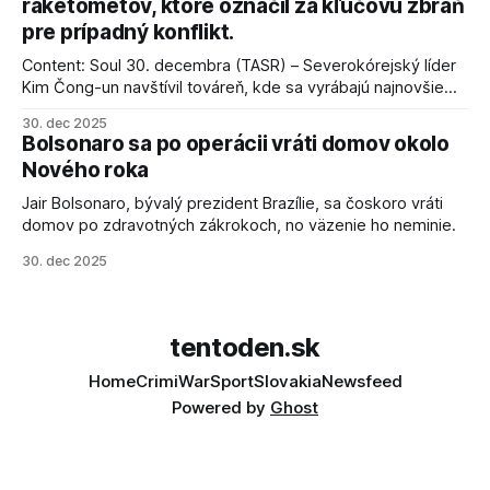
raketometov, ktoré označil za kľúčovú zbraň
pre prípadný konflikt.
Content: Soul 30. decembra (TASR) – Severokórejský líder
Kim Čong-un navštívil továreň, kde sa vyrábajú najnovšie
salvové raketomety a nešetril chválou na ich deštrukčné
30. dec 2025
schopnosti. Informovali o tom štátne médiá KĽDR, na ktoré
Bolsonaro sa po operácii vráti domov okolo
sa odvoláva agentúra AFP.
Nového roka
Jair Bolsonaro, bývalý prezident Brazílie, sa čoskoro vráti
domov po zdravotných zákrokoch, no väzenie ho neminie.
30. dec 2025
tentoden.sk
Home
Crimi
War
Sport
Slovakia
Newsfeed
Powered by
Ghost