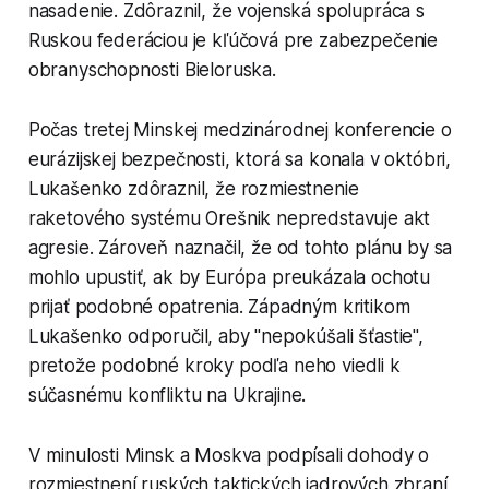
nasadenie. Zdôraznil, že vojenská spolupráca s
Ruskou federáciou je kľúčová pre zabezpečenie
obranyschopnosti Bieloruska.
Počas tretej Minskej medzinárodnej konferencie o
eurázijskej bezpečnosti, ktorá sa konala v októbri,
Lukašenko zdôraznil, že rozmiestnenie
raketového systému Orešnik nepredstavuje akt
agresie. Zároveň naznačil, že od tohto plánu by sa
mohlo upustiť, ak by Európa preukázala ochotu
prijať podobné opatrenia. Západným kritikom
Lukašenko odporučil, aby "nepokúšali šťastie",
pretože podobné kroky podľa neho viedli k
súčasnému konfliktu na Ukrajine.
V minulosti Minsk a Moskva podpísali dohody o
rozmiestnení ruských taktických jadrových zbraní