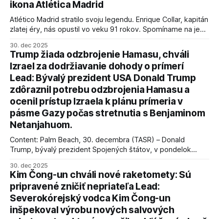
ikona Atlética Madrid
Atlético Madrid stratilo svoju legendu. Enrique Collar, kapitán
zlatej éry, nás opustil vo veku 91 rokov. Spomíname na jeho
úspechy a odkaz.
30. dec 2025
Trump žiada odzbrojenie Hamasu, chváli
Izrael za dodržiavanie dohody o prímerí
Lead: Bývalý prezident USA Donald Trump
zdôraznil potrebu odzbrojenia Hamasu a
ocenil prístup Izraela k plánu prímeria v
pásme Gazy počas stretnutia s Benjaminom
Netanjahuom.
Content: Palm Beach, 30. decembra (TASR) – Donald
Trump, bývalý prezident Spojených štátov, v pondelok
vyhlásil, že odzbrojenie palestínskeho hnutia Hamas je
30. dec 2025
kľúčové pre úspešné dosiahnutie prímeria v Gaze. Agentúra
Kim Čong-un chváli nové raketomety: Sú
AFP informuje, že Trump vyjadril presvedčenie, že Izrael plní
pripravené zničiť nepriateľa Lead:
podmienky dohody o prí
Severokórejský vodca Kim Čong-un
inšpekoval výrobu nových salvových