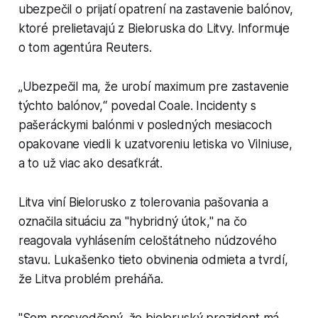
ubezpečil o prijatí opatrení na zastavenie balónov,
ktoré prelietavajú z Bieloruska do Litvy. Informuje
o tom agentúra Reuters.
„Ubezpečil ma, že urobí maximum pre zastavenie
týchto balónov,“ povedal Coale. Incidenty s
pašeráckymi balónmi v posledných mesiacoch
opakovane viedli k uzatvoreniu letiska vo Vilniuse,
a to už viac ako desaťkrát.
Litva viní Bielorusko z tolerovania pašovania a
označila situáciu za "hybridný útok," na čo
reagovala vyhlásením celoštátneho núdzového
stavu. Lukašenko tieto obvinenia odmieta a tvrdí,
že Litva problém preháňa.
"Som presvedčený, že bieloruský prezident má