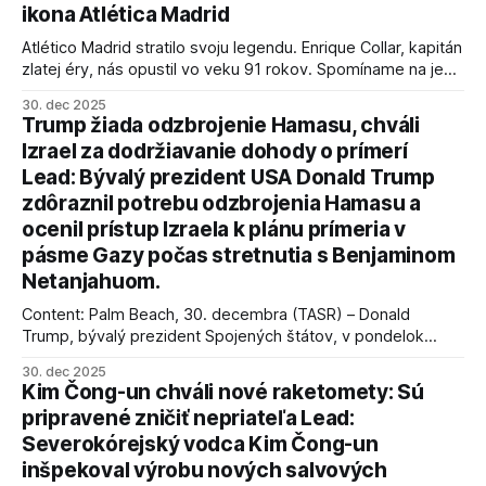
ikona Atlética Madrid
Atlético Madrid stratilo svoju legendu. Enrique Collar, kapitán
zlatej éry, nás opustil vo veku 91 rokov. Spomíname na jeho
úspechy a odkaz.
30. dec 2025
Trump žiada odzbrojenie Hamasu, chváli
Izrael za dodržiavanie dohody o prímerí
Lead: Bývalý prezident USA Donald Trump
zdôraznil potrebu odzbrojenia Hamasu a
ocenil prístup Izraela k plánu prímeria v
pásme Gazy počas stretnutia s Benjaminom
Netanjahuom.
Content: Palm Beach, 30. decembra (TASR) – Donald
Trump, bývalý prezident Spojených štátov, v pondelok
vyhlásil, že odzbrojenie palestínskeho hnutia Hamas je
30. dec 2025
kľúčové pre úspešné dosiahnutie prímeria v Gaze. Agentúra
Kim Čong-un chváli nové raketomety: Sú
AFP informuje, že Trump vyjadril presvedčenie, že Izrael plní
pripravené zničiť nepriateľa Lead:
podmienky dohody o prí
Severokórejský vodca Kim Čong-un
inšpekoval výrobu nových salvových