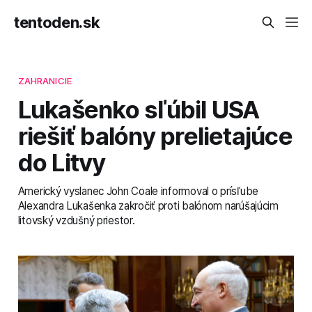
tentoden.sk
ZAHRANICIE
Lukašenko sľúbil USA
riešiť balóny prelietajúce
do Litvy
Americký vyslanec John Coale informoval o prísľube
Alexandra Lukašenka zakročiť proti balónom narúšajúcim
litovský vzdušný priestor.