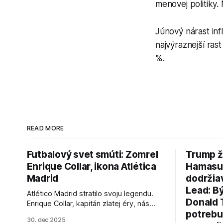
menovej politiky.
Júnový nárast inf
najvýraznejší ras
%.
READ MORE
Futbalový svet smúti: Zomrel
Trump ž
Enrique Collar, ikona Atlética
Hamasu, 
Madrid
dodržia
Lead: B
Atlético Madrid stratilo svoju legendu.
Donald 
Enrique Collar, kapitán zlatej éry, nás
potrebu
opustil vo veku 91 rokov. Spomíname na
30. dec 2025