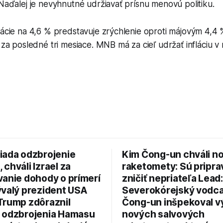
 Naďalej je nevyhnutné udržiavať prísnu menovú politiku.
lácie na 4,6 % predstavuje zrýchlenie oproti májovým 4,4 
t za posledné tri mesiace. MNB má za cieľ udržať infláciu 
iada odzbrojenie
Kim Čong-un chváli n
chváli Izrael za
raketomety: Sú pripr
vanie dohody o prímerí
zničiť nepriateľa Lead:
ývalý prezident USA
Severokórejský vodc
Trump zdôraznil
Čong-un inšpekoval v
 odzbrojenia Hamasu
nových salvových