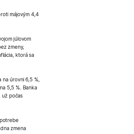
proti májovým 4,4
vojom júlovom
bez zmeny,
lácia, ktorá sa
 na úrovni 6,5 %,
na 5,5 %. Banka
, už počas
 potrebe
iadna zmena