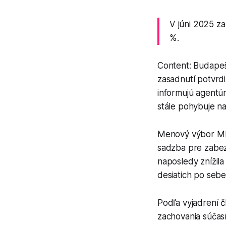
V júni 2025 z
%.
Content: Budapeš
zasadnutí potvrd
informujú agentúr
stále pohybuje n
Menový výbor MNB
sadzba pre zabez
naposledy znížil
desiatich po sebe 
Podľa vyjadrení 
zachovania súčasn