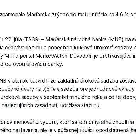
aznamenalo Maďarsko zrýchlenie rastu inflácie na 4,6 % o
ť 22. júla (TASR) – Maďarská národná banka (MNB) na s
ila očakávania trhu a ponechala kľúčové úrokové sadzby 
y MTI a portál MarketWatch. Dôvodom je pretrvávajúca inf
ad cieľovou úrovňou banky.
 v utorok potvrdil, že základná úroková sadzba zostáva
pečené úvery na 7,5 % a sadzba pre jednodňové vklady 
a úrokové sadzby v septembri minulého roka a od tej doby
nasledujúcich zasadnutí, udržiava stabilitu.
členov menového výboru, ktorí sa jednomyseľne zhodli na
ého nastavenia, nie je v súčasnej situácii opodstatnená ž