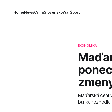
Home
News
Crimi
Slovensko
War
Šport
EKONOMIKA
Maďar
ponec
zmen
Maďarská centr
banka rozhodla