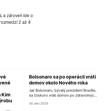
% a zároveň ide o
v rozmedzí 2 až 4
ové
Bolsonaro sa po operácii vráti
avené
domov okolo Nového roka
Jair Bolsonaro, bývalý prezident Brazílie,
a Kim
sa čoskoro vráti domov po zdravotných
ýrobu
zákrokoch, no väzenie ho neminie.
30. dec 2025