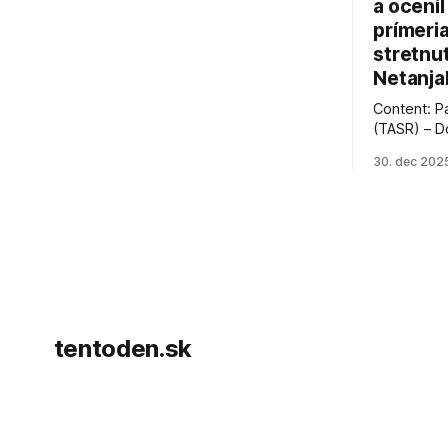
jeho úspechy a odkaz.
a ocenil
prímeri
stretnu
Netanja
Content: P
(TASR) – D
prezident 
30. dec 202
vyhlásil, 
hnutia Ham
dosiahnuti
AFP informu
presvedčen
dohody o p
tentoden.sk