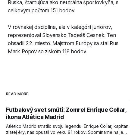
Ruska, štartujúca ako neutrálna športovkyňa, s
celkovým počtom 151 bodov.
V rovnakej disciplíne, ale v kategórii juniorov,
reprezentoval Slovensko Tadeáš Cesnek. Ten
obsadil 22. miesto. Majstrom Európy sa stal Rus
Mark Popov so ziskom 118 bodov.
READ MORE
Futbalový svet smúti: Zomrel Enrique Collar,
ikona Atlética Madrid
Atlético Madrid stratilo svoju legendu. Enrique Collar, kapitán
zlatej éry, nás opustil vo veku 91 rokov. Spomíname na jeho