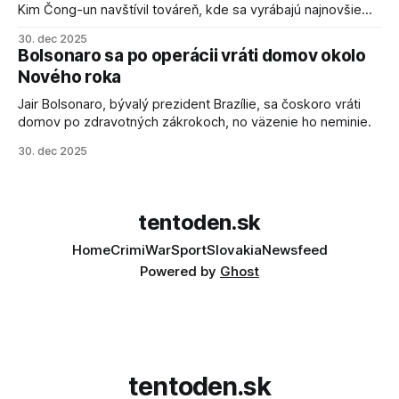
Kim Čong-un navštívil továreň, kde sa vyrábajú najnovšie
salvové raketomety a nešetril chválou na ich deštrukčné
30. dec 2025
schopnosti. Informovali o tom štátne médiá KĽDR, na ktoré
Bolsonaro sa po operácii vráti domov okolo
sa odvoláva agentúra AFP.
Nového roka
Jair Bolsonaro, bývalý prezident Brazílie, sa čoskoro vráti
domov po zdravotných zákrokoch, no väzenie ho neminie.
30. dec 2025
tentoden.sk
Home
Crimi
War
Sport
Slovakia
Newsfeed
Powered by
Ghost
tentoden.sk