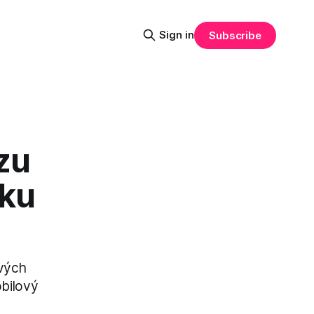
Sign in
Subscribe
zu
oku
ových
bilový