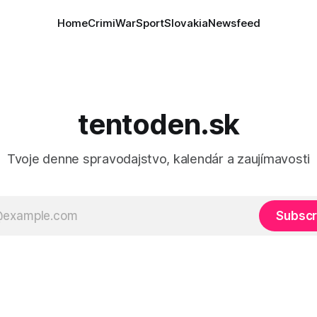
Home
Crimi
War
Sport
Slovakia
Newsfeed
tentoden.sk
Tvoje denne spravodajstvo, kalendár a zaujímavosti
Subscr