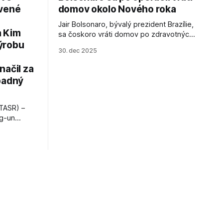
avené
domov okolo Nového roka
Jair Bolsonaro, bývalý prezident Brazílie,
a Kim
sa čoskoro vráti domov po zdravotných
ýrobu
zákrokoch, no väzenie ho neminie.
30. dec 2025
načil za
padný
TASR) –
ng-un
bajú
a nešetril
opnosti.
iá KĽDR, na
FP.