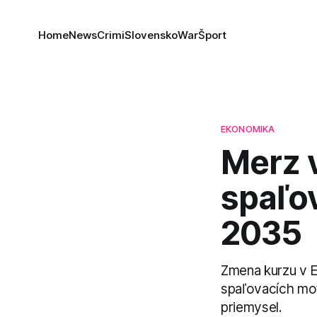
Home
News
Crimi
Slovensko
War
Šport
EKONOMIKA
Merz 
spaľo
2035
Zmena kurzu v E
spaľovacích mo
priemysel.