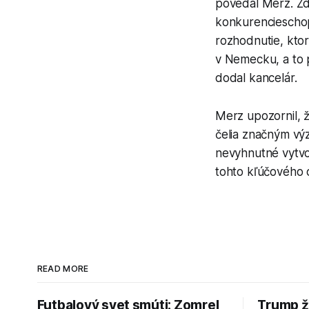
povedal Merz. Zd
konkurencieschopn
rozhodnutie, kto
v Nemecku, a to 
dodal kancelár.
Merz upozornil, 
čelia značným výz
nevyhnutné vytvo
tohto kľúčového o
READ MORE
Futbalový svet smúti: Zomrel
Trump ž