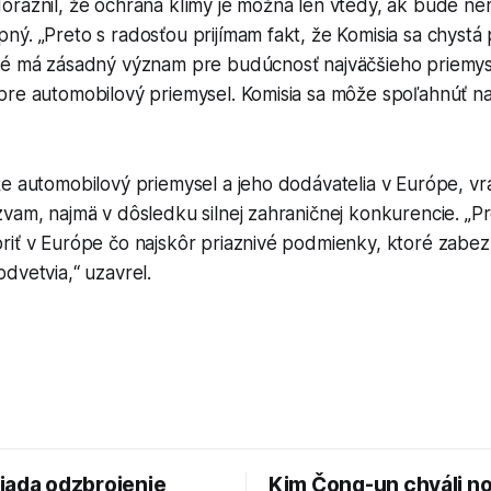
ôraznil, že ochrana klímy je možná len vtedy, ak bude n
ý. „Preto s radosťou prijímam fakt, že Komisia sa chystá p
ré má zásadný význam pre budúcnosť najväčšieho priemy
pre automobilový priemysel. Komisia sa môže spoľahnúť n
že automobilový priemysel a jeho dodávatelia v Európe, 
vam, najmä v dôsledku silnej zahraničnej konkurencie. „Pr
riť v Európe čo najskôr priaznivé podmienky, ktoré zabe
dvetvia,“ uzavrel.
iada odzbrojenie
Kim Čong-un chváli n