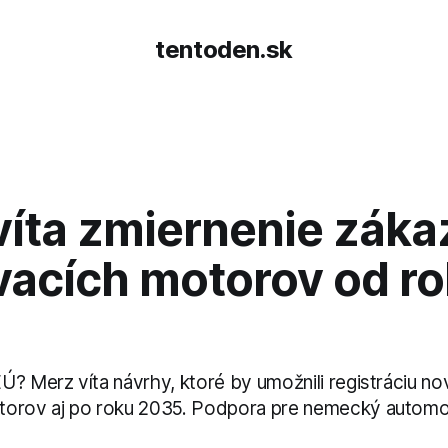
tentoden.sk
víta zmiernenie záka
vacích motorov od r
Ú? Merz víta návrhy, ktoré by umožnili registráciu n
torov aj po roku 2035. Podpora pre nemecký automo