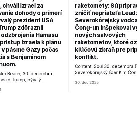
chváli Izrael za
raketomety: Sú pripr
vanie dohody o prímerí
zničiť nepriateľa Lead:
ývalý prezident USA
Severokórejský vodc
Trump zdôraznil
Čong-un inšpekoval v
 odzbrojenia Hamasu
nových salvových
 prístup Izraela k plánu
raketometov, ktoré oz
a v pásme Gazy počas
kľúčovú zbraň pre prí
tia s Benjaminom
konflikt.
huom.
Content: Soul 30. decembra (
Severokórejský líder Kim Čo
alm Beach, 30. decembra
navštívil továreň, kde sa vyrá
onald Trump, bývalý
30. dec 2025
najnovšie salvové raketomety 
Spojených štátov, v pondelok
5
chválou na ich deštrukčné sch
že odzbrojenie palestínskeho
Informovali o tom štátne méd
as je kľúčové pre úspešné
ktoré sa odvoláva agentúra A
e prímeria v Gaze. Agentúra
je, že Trump vyjadril
ie, že Izrael plní podmienky
rí