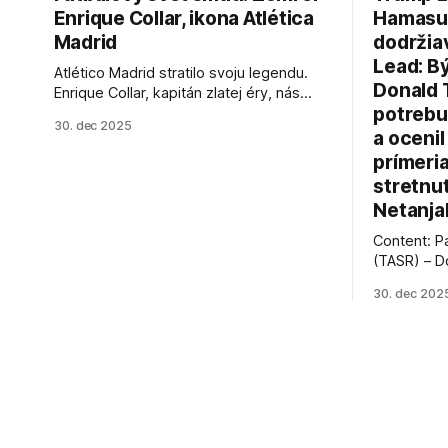
Enrique Collar, ikona Atlética
Hamasu, 
Madrid
dodržia
Lead: B
Atlético Madrid stratilo svoju legendu.
Donald 
Enrique Collar, kapitán zlatej éry, nás
potrebu
opustil vo veku 91 rokov. Spomíname na
30. dec 2025
jeho úspechy a odkaz.
a ocenil
prímeri
stretnu
Netanja
Content: P
(TASR) – D
prezident 
30. dec 202
vyhlásil, 
hnutia Ham
dosiahnuti
AFP informu
presvedčen
dohody o p