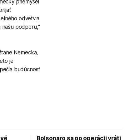
emecký priemysel
rijať
selného odvetvia
a našu podporu,“
vrátane Nemecka,
eto je
zpečia budúcnosť
ové
Bolsonaro sa po operácii vráti