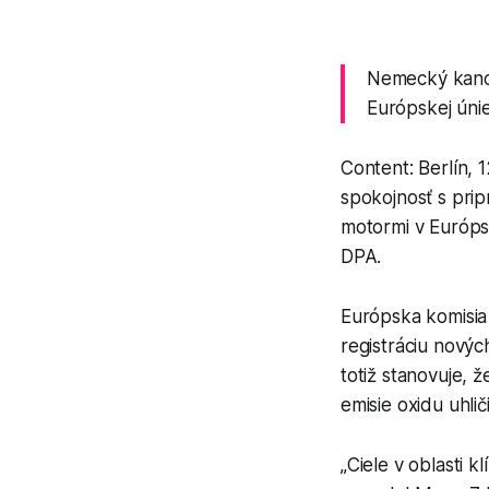
Nemecký kance
Európskej úni
Content: Berlín,
spokojnosť s pri
motormi v Európs
DPA.
Európska komisia 
registráciu novýc
totiž stanovuje,
emisie oxidu uhli
„Ciele v oblasti 