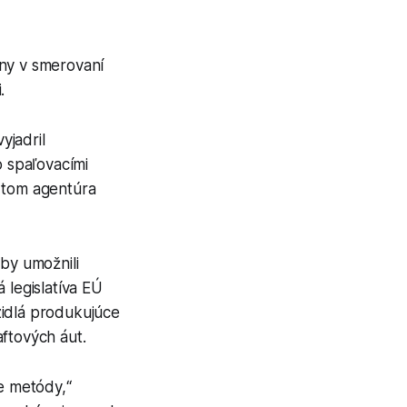
ny v smerovaní
.
yjadril
 spaľovacími
o tom agentúra
 by umožnili
 legislatíva EÚ
zidlá produkujúce
ftových áut.
ie metódy,“