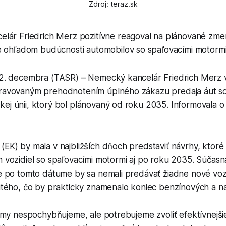
Zdroj: teraz.sk
lár Friedrich Merz pozitívne reagoval na plánované zme
e ohľadom budúcnosti automobilov so spaľovacími motormi
 12. decembra (TASR) – Nemecký kancelár Friedrich Merz v
pravovaným prehodnotením úplného zákazu predaja áut so
kej únii, ktorý bol plánovaný od roku 2035. Informovala 
(EK) by mala v najbližších dňoch predstaviť návrhy, ktoré
h vozidiel so spaľovacími motormi aj po roku 2035. Súčasná
 že po tomto dátume by sa nemali predávať žiadne nové vo
čitého, čo by prakticky znamenalo koniec benzínových a na
klímy nespochybňujeme, ale potrebujeme zvoliť efektívnejš