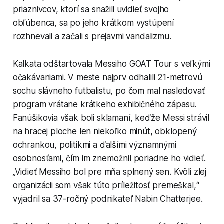
priaznivcov, ktorí sa snažili uvidieť svojho
obľúbenca, sa po jeho krátkom vystúpení
rozhnevali a začali s prejavmi vandalizmu.
Kalkata odštartovala Messiho GOAT Tour s veľkými
očakávaniami. V meste najprv odhalili 21-metrovú
sochu slávneho futbalistu, po čom mal nasledovať
program vrátane krátkeho exhibičného zápasu.
Fanúšikovia však boli sklamaní, keďže Messi strávil
na hracej ploche len niekoľko minút, obklopený
ochrankou, politikmi a ďalšími významnými
osobnosťami, čím im znemožnil poriadne ho vidieť.
„Vidieť Messiho bol pre mňa splnený sen. Kvôli zlej
organizácii som však túto príležitosť premeškal,“
vyjadril sa 37-ročný podnikateľ Nabin Chatterjee.