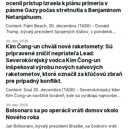
ocenil prístup Izraela k plánu prímeria v
pásme Gazy počas stretnutia s Benjaminom
Netanjahuom.
Content: Palm Beach, 30. decembra (TASR) – Donald
Trump, bývalý prezident Spojených štátov, v pondelok
vyhlásil, že odzbrojenie palestínskeho hnutia Hamas je
30. dec 2025
kľúčové pre úspešné dosiahnutie prímeria v Gaze. Agentúra
Kim Čong-un chváli nové raketomety: Sú
AFP informuje, že Trump vyjadril presvedčenie, že Izrael plní
pripravené zničiť nepriateľa Lead:
podmienky dohody o prí
Severokórejský vodca Kim Čong-un
inšpekoval výrobu nových salvových
raketometov, ktoré označil za kľúčovú zbraň
pre prípadný konflikt.
Content: Soul 30. decembra (TASR) – Severokórejský líder
Kim Čong-un navštívil továreň, kde sa vyrábajú najnovšie
salvové raketomety a nešetril chválou na ich deštrukčné
30. dec 2025
schopnosti. Informovali o tom štátne médiá KĽDR, na ktoré
Bolsonaro sa po operácii vráti domov okolo
sa odvoláva agentúra AFP.
Nového roka
Jair Bolsonaro, bývalý prezident Brazílie, sa čoskoro vráti