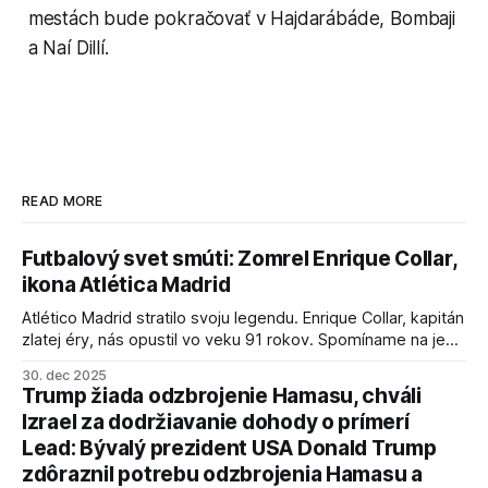
mestách bude pokračovať v Hajdarábáde, Bombaji
a Naí Dillí.
READ MORE
Futbalový svet smúti: Zomrel Enrique Collar,
ikona Atlética Madrid
Atlético Madrid stratilo svoju legendu. Enrique Collar, kapitán
zlatej éry, nás opustil vo veku 91 rokov. Spomíname na jeho
úspechy a odkaz.
30. dec 2025
Trump žiada odzbrojenie Hamasu, chváli
Izrael za dodržiavanie dohody o prímerí
Lead: Bývalý prezident USA Donald Trump
zdôraznil potrebu odzbrojenia Hamasu a