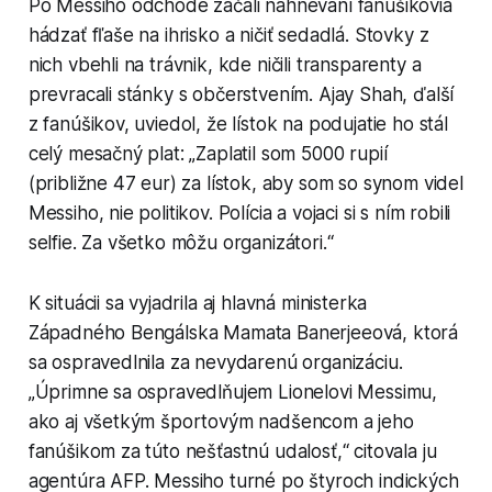
Po Messiho odchode začali nahnevaní fanúšikovia
hádzať fľaše na ihrisko a ničiť sedadlá. Stovky z
nich vbehli na trávnik, kde ničili transparenty a
prevracali stánky s občerstvením. Ajay Shah, ďalší
z fanúšikov, uviedol, že lístok na podujatie ho stál
celý mesačný plat: „Zaplatil som 5000 rupií
(približne 47 eur) za lístok, aby som so synom videl
Messiho, nie politikov. Polícia a vojaci si s ním robili
selfie. Za všetko môžu organizátori.“
K situácii sa vyjadrila aj hlavná ministerka
Západného Bengálska Mamata Banerjeeová, ktorá
sa ospravedlnila za nevydarenú organizáciu.
„Úprimne sa ospravedlňujem Lionelovi Messimu,
ako aj všetkým športovým nadšencom a jeho
fanúšikom za túto nešťastnú udalosť,“ citovala ju
agentúra AFP. Messiho turné po štyroch indických