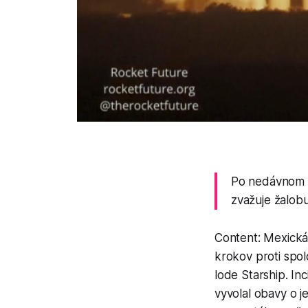
Po nedávnom v
zvažuje žalob
Content: Mexická
krokov proti spo
lode Starship. In
vyvolal obavy o 