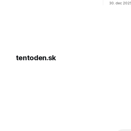
30. dec 202
vyhlásil, 
hnutia Ham
dosiahnuti
AFP informu
presvedčen
dohody o p
tentoden.sk