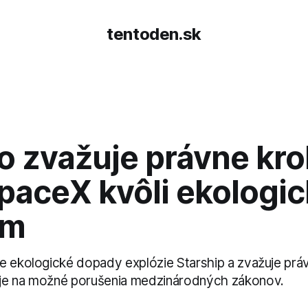
tentoden.sk
o zvažuje právne kro
SpaceX kvôli ekologi
ám
e ekologické dopady explózie Starship a zvažuje prá
je na možné porušenia medzinárodných zákonov.