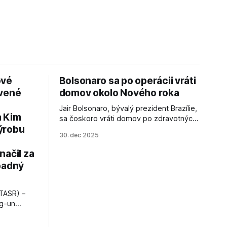
ové
Bolsonaro sa po operácii vráti
avené
domov okolo Nového roka
Jair Bolsonaro, bývalý prezident Brazílie,
a Kim
sa čoskoro vráti domov po zdravotných
ýrobu
zákrokoch, no väzenie ho neminie.
30. dec 2025
načil za
padný
TASR) –
ng-un
bajú
a nešetril