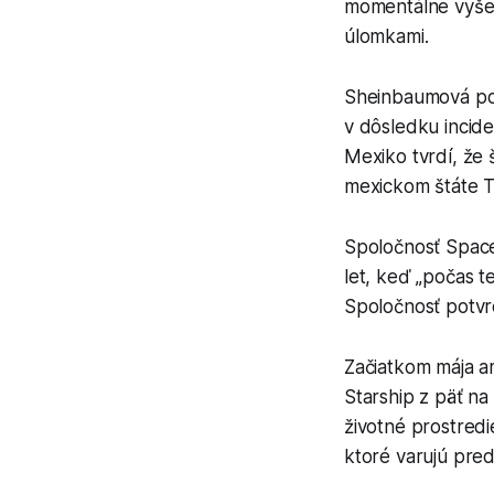
momentálne vyše
úlomkami.
Sheinbaumová pot
v dôsledku incide
Mexiko tvrdí, že 
mexickom štáte T
Spoločnosť SpaceX
let, keď „počas t
Spoločnosť potvr
Začiatkom mája am
Starship z päť n
životné prostredi
ktoré varujú pred