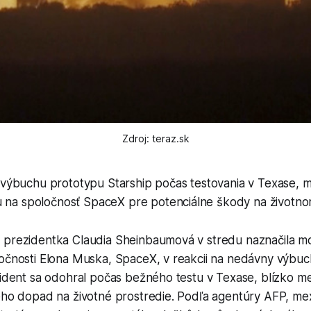
Zdroj: teraz.sk
ýbuchu prototypu Starship počas testovania v Texase, m
u na spoločnosť SpaceX pre potenciálne škody na životno
 prezidentka Claudia Sheinbaumová v stredu naznačila m
ločnosti Elona Muska, SpaceX, v reakcii na nedávny výbuc
cident sa odohral počas bežného testu v Texase, blízko me
jeho dopad na životné prostredie. Podľa agentúry AFP, me