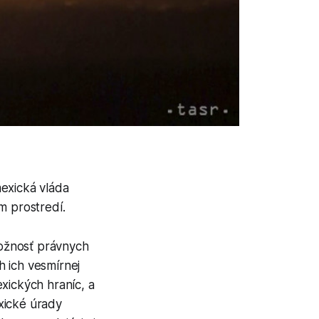
exická vláda
m prostredí.
ožnosť právnych
h ich vesmírnej
xických hraníc, a
xické úrady