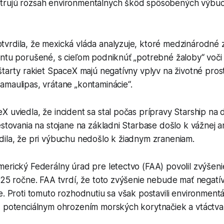
trujú rozsah environmentálnych škôd spôsobených výbuc
vrdila, že mexická vláda analyzuje, ktoré medzinárodné 
ntu porušené, s cieľom podniknúť „potrebné žaloby“ voči 
štarty rakiet SpaceX majú negatívny vplyv na životné pros
amaulipas, vrátane „kontaminácie“.
 uviedla, že incident sa stal počas prípravy Starship na d
estovania na stojane na základni Starbase došlo k vážnej an
dila, že pri výbuchu nedošlo k žiadnym zraneniam.
erický Federálny úrad pre letectvo (FAA) povolil zvýšeni
a 25 ročne. FAA tvrdí, že toto zvýšenie nebude mať negat
e. Proti tomuto rozhodnutiu sa však postavili environmentá
 potenciálnym ohrozením morských korytnačiek a vtáctva v