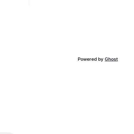
opnosti.
iá KĽDR, na
FP.
Powered by
Ghost