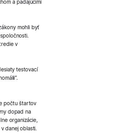
hom a padajúcimi
zákony mohli byť
spoločnosti.
tredie v
esiaty testovací
omálii“.
e počtu štartov
ívny dopad na
lne organizácie,
 danej oblasti.