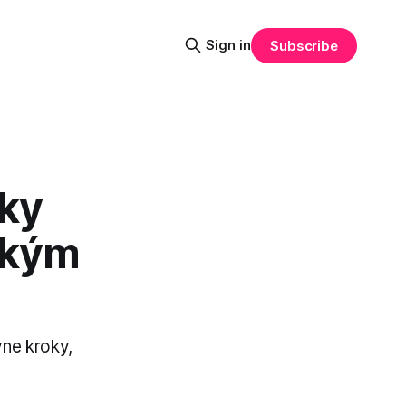
Sign in
Subscribe
ky
ckým
vne kroky,