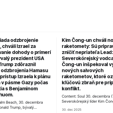
iada odzbrojenie
Kim Čong-un chváli n
chváli Izrael za
raketomety: Sú pripr
vanie dohody o prímerí
zničiť nepriateľa Lead:
ývalý prezident USA
Severokórejský vodc
Trump zdôraznil
Čong-un inšpekoval v
 odzbrojenia Hamasu
nových salvových
 prístup Izraela k plánu
raketometov, ktoré oz
a v pásme Gazy počas
kľúčovú zbraň pre prí
tia s Benjaminom
konflikt.
huom.
Content: Soul 30. decembra (
Severokórejský líder Kim Čo
alm Beach, 30. decembra
navštívil továreň, kde sa vyrá
onald Trump, bývalý
30. dec 2025
najnovšie salvové raketomety 
Spojených štátov, v pondelok