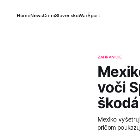
Home
News
Crimi
Slovensko
War
Šport
ZAHRANICIE
Mexik
voči 
škod
Mexiko vyšetruj
pričom poukazu