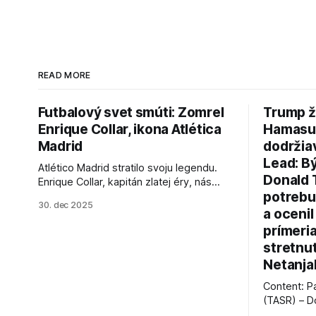
READ MORE
Futbalový svet smúti: Zomrel
Trump ž
Enrique Collar, ikona Atlética
Hamasu, 
Madrid
dodržia
Lead: B
Atlético Madrid stratilo svoju legendu.
Donald 
Enrique Collar, kapitán zlatej éry, nás
potrebu
opustil vo veku 91 rokov. Spomíname na
30. dec 2025
jeho úspechy a odkaz.
a ocenil
prímeri
stretnu
Netanja
Content: P
(TASR) – D
prezident 