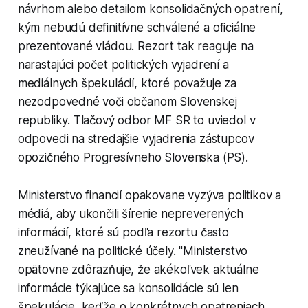
návrhom alebo detailom konsolidačných opatrení,
kým nebudú definitívne schválené a oficiálne
prezentované vládou. Rezort tak reaguje na
narastajúci počet politických vyjadrení a
mediálnych špekulácií, ktoré považuje za
nezodpovedné voči občanom Slovenskej
republiky. Tlačový odbor MF SR to uviedol v
odpovedi na stredajšie vyjadrenia zástupcov
opozičného Progresívneho Slovenska (PS).
Ministerstvo financií opakovane vyzýva politikov a
médiá, aby ukončili šírenie nepreverených
informácií, ktoré sú podľa rezortu často
zneužívané na politické účely. "Ministerstvo
opätovne zdôrazňuje, že akékoľvek aktuálne
informácie týkajúce sa konsolidácie sú len
špekulácie, keďže o konkrétnych opatreniach