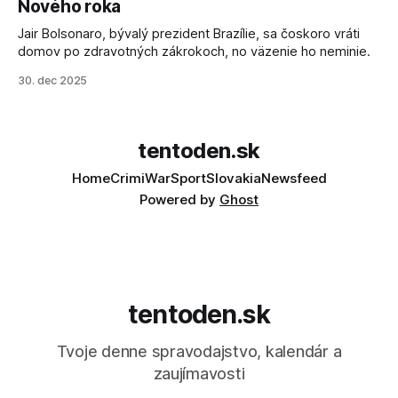
Nového roka
Jair Bolsonaro, bývalý prezident Brazílie, sa čoskoro vráti
domov po zdravotných zákrokoch, no väzenie ho neminie.
30. dec 2025
tentoden.sk
Home
Crimi
War
Sport
Slovakia
Newsfeed
Powered by
Ghost
tentoden.sk
Tvoje denne spravodajstvo, kalendár a
zaujímavosti