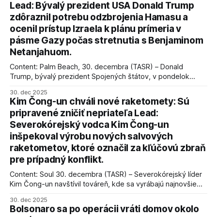
Lead: Bývalý prezident USA Donald Trump
zdôraznil potrebu odzbrojenia Hamasu a
ocenil prístup Izraela k plánu prímeria v
pásme Gazy počas stretnutia s Benjaminom
Netanjahuom.
Content: Palm Beach, 30. decembra (TASR) – Donald
Trump, bývalý prezident Spojených štátov, v pondelok
vyhlásil, že odzbrojenie palestínskeho hnutia Hamas je
30. dec 2025
kľúčové pre úspešné dosiahnutie prímeria v Gaze. Agentúra
Kim Čong-un chváli nové raketomety: Sú
AFP informuje, že Trump vyjadril presvedčenie, že Izrael plní
pripravené zničiť nepriateľa Lead:
podmienky dohody o prí
Severokórejský vodca Kim Čong-un
inšpekoval výrobu nových salvových
raketometov, ktoré označil za kľúčovú zbraň
pre prípadný konflikt.
Content: Soul 30. decembra (TASR) – Severokórejský líder
Kim Čong-un navštívil továreň, kde sa vyrábajú najnovšie
salvové raketomety a nešetril chválou na ich deštrukčné
30. dec 2025
schopnosti. Informovali o tom štátne médiá KĽDR, na ktoré
Bolsonaro sa po operácii vráti domov okolo
sa odvoláva agentúra AFP.