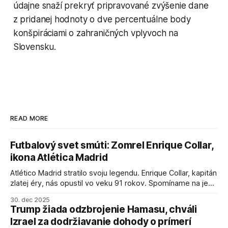
údajne snaží prekryť pripravované zvýšenie dane
z pridanej hodnoty o dve percentuálne body
konšpiráciami o zahraničných vplyvoch na
Slovensku.
READ MORE
Futbalový svet smúti: Zomrel Enrique Collar,
ikona Atlética Madrid
Atlético Madrid stratilo svoju legendu. Enrique Collar, kapitán
zlatej éry, nás opustil vo veku 91 rokov. Spomíname na jeho
úspechy a odkaz.
30. dec 2025
Trump žiada odzbrojenie Hamasu, chváli
Izrael za dodržiavanie dohody o prímerí