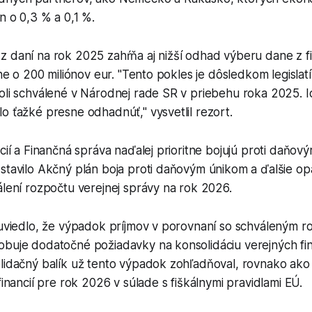
n o 0,3 % a 0,1 %.
z daní na rok 2025 zahŕňa aj nižší odhad výberu dane z 
ižne o 200 miliónov eur. "Tento pokles je dôsledkom legisla
boli schválené v Národnej rade SR v priebehu roka 2025. 
o ťažké presne odhadnúť," vysvetlil rezort.
ncií a Finančná správa naďalej prioritne bojujú proti daňov
stavilo Akčný plán boja proti daňovým únikom a ďalšie op
álení rozpočtu verejnej správy na rok 2026.
ž uviedlo, že výpadok príjmov v porovnaní so schváleným 
obuje dodatočné požiadavky na konsolidáciu verejných fin
lidačný balík už tento výpadok zohľadňoval, rovnako ako 
financií pre rok 2026 v súlade s fiškálnymi pravidlami EÚ.