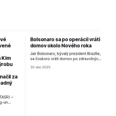
ové
Bolsonaro sa po operácii vráti
avené
domov okolo Nového roka
Jair Bolsonaro, bývalý prezident Brazílie,
a Kim
sa čoskoro vráti domov po zdravotných
ýrobu
zákrokoch, no väzenie ho neminie.
30. dec 2025
načil za
padný
TASR) –
ng-un
bajú
a nešetril