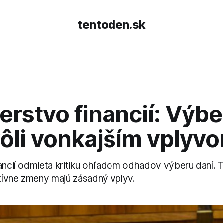
tentoden.sk
erstvo financií: Výbe
vôli vonkajším vplyv
nancií odmieta kritiku ohľadom odhadov výberu daní. T
atívne zmeny majú zásadný vplyv.