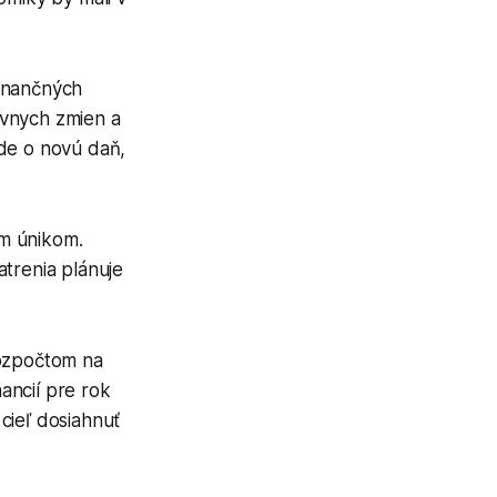
finančných
tívnych zmien a
Ide o novú daň,
ým únikom.
atrenia plánuje
rozpočtom na
ancií pre rok
cieľ dosiahnuť