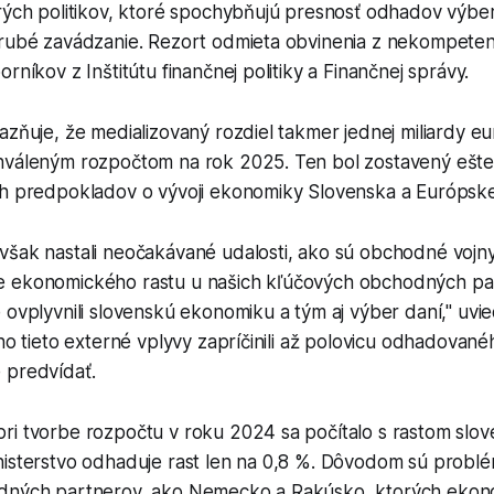
orých politikov, ktoré spochybňujú presnosť odhadov výbe
hrubé zavádzanie. Rezort odmieta obvinenia z nekompetent
rníkov z Inštitútu finančnej politiky a Finančnej správy.
azňuje, že medializovaný rozdiel takmer jednej miliardy eu
hváleným rozpočtom na rok 2025. Ten bol zostavený ešte
ch predpokladov o vývoji ekonomiky Slovenska a Európskej
šak nastali neočakávané udalosti, ako sú obchodné vojny,
 ekonomického rastu u našich kľúčových obchodných par
 ovplyvnili slovenskú ekonomiku a tým aj výber daní," uvie
eho tieto externé vplyvy zapríčinili až polovicu odhadovan
 predvídať.
ri tvorbe rozpočtu v roku 2024 sa počítalo s rastom slo
nisterstvo odhaduje rast len na 0,8 %. Dôvodom sú problé
dných partnerov, ako Nemecko a Rakúsko, ktorých ekono