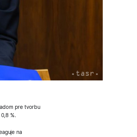
ladom pre tvorbu
 0,8 %.
reaguje na