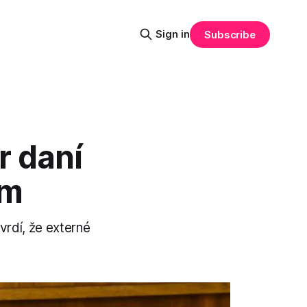
Sign in
Subscribe
r daní
om
vrdí, že externé