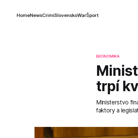
Home
News
Crimi
Slovensko
War
Šport
EKONOMIKA
Minist
trpí k
Ministerstvo fi
faktory a legisl