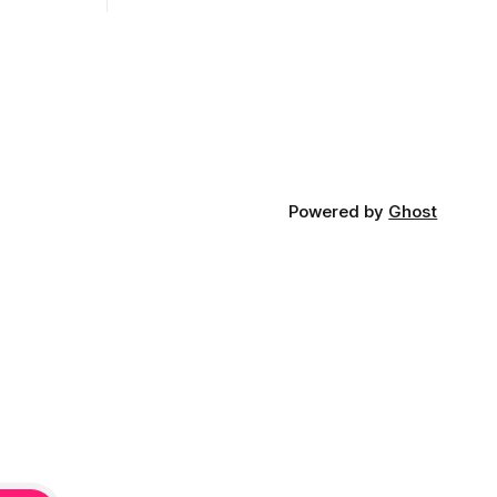
opnosti.
iá KĽDR, na
FP.
Powered by
Ghost