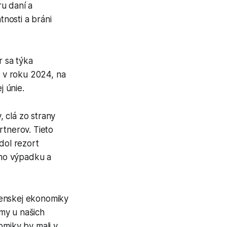
ru daní a
nosti a bráni
r sa týka
 v roku 2024, na
 únie.
 clá zo strany
tnerov. Tieto
dol rezort
ého výpadku a
venskej ekonomiky
my u našich
miky by mali v