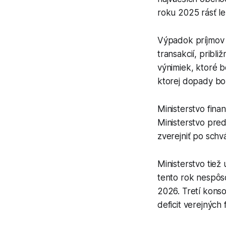
roku 2025 rásť le
Výpadok príjmov 
transakcií, pribl
výnimiek, ktoré 
ktorej dopady bol
Ministerstvo fina
Ministerstvo pred
zverejniť po schv
Ministerstvo tie
tento rok nespôs
2026. Tretí konso
deficit verejných 