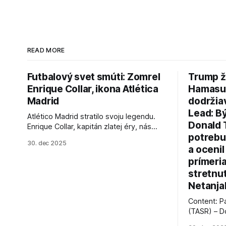
READ MORE
Futbalový svet smúti: Zomrel
Trump ž
Enrique Collar, ikona Atlética
Hamasu, 
Madrid
dodržia
Lead: B
Atlético Madrid stratilo svoju legendu.
Donald 
Enrique Collar, kapitán zlatej éry, nás
potrebu
opustil vo veku 91 rokov. Spomíname na
30. dec 2025
jeho úspechy a odkaz.
a ocenil
prímeri
stretnu
Netanja
Content: P
(TASR) – D
prezident 