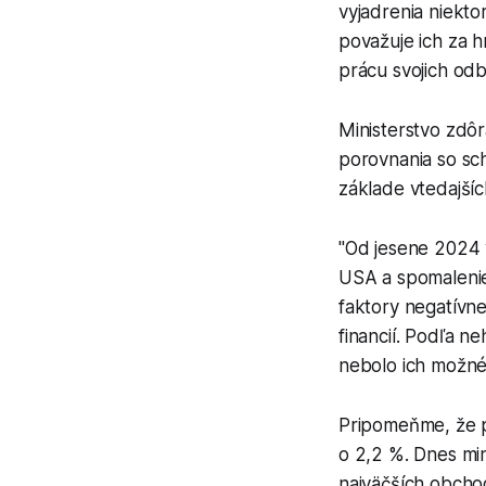
vyjadrenia niekt
považuje ich za 
prácu svojich odbo
Ministerstvo zdôr
porovnania so sc
základe vtedajší
"Od jesene 2024 v
USA a spomalenie
faktory negatívne
financií. Podľa n
nebolo ich možné
Pripomeňme, že p
o 2,2 %. Dnes mi
najväčších obcho