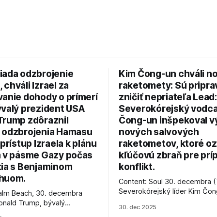
iada odzbrojenie
Kim Čong-un chváli n
chváli Izrael za
raketomety: Sú pripr
vanie dohody o prímerí
zničiť nepriateľa Lead:
ývalý prezident USA
Severokórejský vodc
Trump zdôraznil
Čong-un inšpekoval v
 odzbrojenia Hamasu
nových salvových
 prístup Izraela k plánu
raketometov, ktoré oz
a v pásme Gazy počas
kľúčovú zbraň pre prí
tia s Benjaminom
konflikt.
huom.
Content: Soul 30. decembra (
Severokórejský líder Kim Čo
alm Beach, 30. decembra
navštívil továreň, kde sa vyrá
onald Trump, bývalý
30. dec 2025
najnovšie salvové raketomety 
Spojených štátov, v pondelok