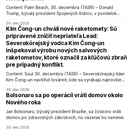
Content: Palm Beach, 30. decembra (TASR) – Donald
Trump, bývalý prezident Spojených štátov, v pondelok
vyhlásil, že odzbrojenie palestínskeho hnutia Hamas je
30. dec 2025
kľúčové pre úspešné dosiahnutie prímeria v Gaze. Agentúra
Kim Čong-un chváli nové raketomety: Sú
AFP informuje, že Trump vyjadril presvedčenie, že Izrael plní
pripravené zničiť nepriateľa Lead:
podmienky dohody o prí
Severokórejský vodca Kim Čong-un
inšpekoval výrobu nových salvových
raketometov, ktoré označil za kľúčovú zbraň
pre prípadný konflikt.
Content: Soul 30. decembra (TASR) – Severokórejský líder
Kim Čong-un navštívil továreň, kde sa vyrábajú najnovšie
salvové raketomety a nešetril chválou na ich deštrukčné
30. dec 2025
schopnosti. Informovali o tom štátne médiá KĽDR, na ktoré
Bolsonaro sa po operácii vráti domov okolo
sa odvoláva agentúra AFP.
Nového roka
Jair Bolsonaro, bývalý prezident Brazílie, sa čoskoro vráti
domov po zdravotných zákrokoch, no väzenie ho neminie.
30. dec 2025