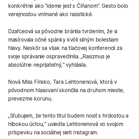
konkrétne ako "ideme jesť s Číňanom". Gesto bolo
verejnosťou vnímané ako rasistické.
Dzafceová sa pôvodne bránila tvrdením, že si
masírovala očné spánky kvôli silným bolestiam
hlavy. Neskôr sa však na tlačovej konferencii za
svoje správanie ospravedlnila. „Rasizmus je
absolútne neprijateľný,“ vyhlásila.
Nová Miss Fínsko, Tara Lehtonenová, ktorá v
pôvodnom hlasovaní skončila na druhom mieste,
prevezme korunu.
„Sľubujem, že tento titul budem nosiť s hrdosťou a
hlbokou úctou,“ uviedla Lehtonenová vo svojom
príspevku na sociálnej sieti Instagram.