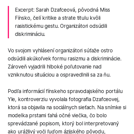
Excerpt: Sarah Dzafceová, pôvodná Miss
Fínsko, čelí kritike a strate titulu kvôli
rasistickému gestu. Organizátori odsúdili
diskrimináciu.
Vo svojom vyhlásení organizátori súťaže ostro
odsúdili akúkoľvek formu rasizmu a diskriminácie.
Zároveň vyjadrili hlboké poľutovanie nad
vzniknutou situáciou a ospravedlnili sa za ňu.
Podľa informácií fínskeho spravodajského portálu
Yle, kontroverziu vyvolala fotografia Dzafceovej,
ktorá sa objavila na sociálnych sieťach. Na snímke si
modelka prstami ťahá očné viečka, čo bolo
sprevádzané popisom, ktorý bol interpretovaný
ako urážlivý voči ľuďom ázijského pôvodu,