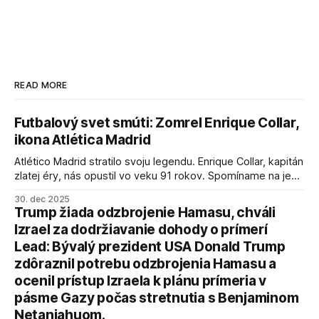
READ MORE
Futbalový svet smúti: Zomrel Enrique Collar,
ikona Atlética Madrid
Atlético Madrid stratilo svoju legendu. Enrique Collar, kapitán
zlatej éry, nás opustil vo veku 91 rokov. Spomíname na jeho
úspechy a odkaz.
30. dec 2025
Trump žiada odzbrojenie Hamasu, chváli
Izrael za dodržiavanie dohody o prímerí
Lead: Bývalý prezident USA Donald Trump
zdôraznil potrebu odzbrojenia Hamasu a
ocenil prístup Izraela k plánu prímeria v
pásme Gazy počas stretnutia s Benjaminom
Netanjahuom.