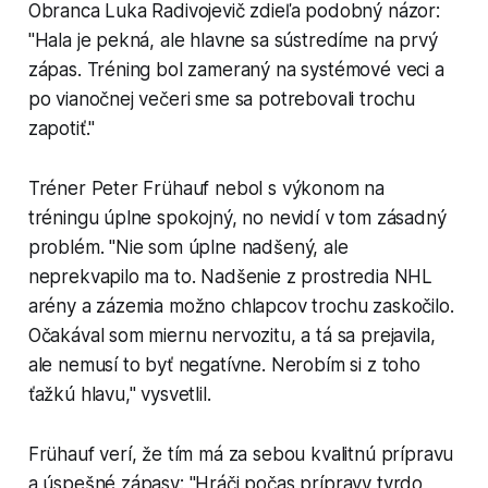
Obranca Luka Radivojevič zdieľa podobný názor:
"Hala je pekná, ale hlavne sa sústredíme na prvý
zápas. Tréning bol zameraný na systémové veci a
po vianočnej večeri sme sa potrebovali trochu
zapotiť."
Tréner Peter Frühauf nebol s výkonom na
tréningu úplne spokojný, no nevidí v tom zásadný
problém. "Nie som úplne nadšený, ale
neprekvapilo ma to. Nadšenie z prostredia NHL
arény a zázemia možno chlapcov trochu zaskočilo.
Očakával som miernu nervozitu, a tá sa prejavila,
ale nemusí to byť negatívne. Nerobím si z toho
ťažkú hlavu," vysvetlil.
Frühauf verí, že tím má za sebou kvalitnú prípravu
a úspešné zápasy: "Hráči počas prípravy tvrdo