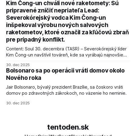
Kim Čong-un chváli nové raketomety: Sú
AFP informuje, že Trump vyjadril presvedčenie, že Izrael plní
pripravené zničiť nepriateľa Lead:
podmienky dohody o prí
Severokórejský vodca Kim Čong-un
inšpekoval výrobu nových salvových
raketometov, ktoré označil za kľúčovú zbraň
pre prípadný konflikt.
Content: Soul 30. decembra (TASR) – Severokórejský líder
Kim Čong-un navštívil továreň, kde sa vyrábajú najnovšie
salvové raketomety a nešetril chválou na ich deštrukčné
30. dec 2025
schopnosti. Informovali o tom štátne médiá KĽDR, na ktoré
Bolsonaro sa po operácii vráti domov okolo
sa odvoláva agentúra AFP.
Nového roka
Jair Bolsonaro, bývalý prezident Brazílie, sa čoskoro vráti
domov po zdravotných zákrokoch, no väzenie ho neminie.
30. dec 2025
tentoden.sk