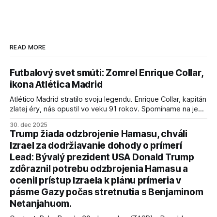
READ MORE
Futbalový svet smúti: Zomrel Enrique Collar,
ikona Atlética Madrid
Atlético Madrid stratilo svoju legendu. Enrique Collar, kapitán
zlatej éry, nás opustil vo veku 91 rokov. Spomíname na jeho
úspechy a odkaz.
30. dec 2025
Trump žiada odzbrojenie Hamasu, chváli
Izrael za dodržiavanie dohody o prímerí
Lead: Bývalý prezident USA Donald Trump
zdôraznil potrebu odzbrojenia Hamasu a
ocenil prístup Izraela k plánu prímeria v
pásme Gazy počas stretnutia s Benjaminom
Netanjahuom.