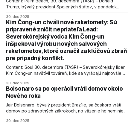
Content: Palm Beach, 30. decembra (TASR) – Donald
Trump, bývalý prezident Spojených štátov, v pondelok
vyhlásil, že odzbrojenie palestínskeho hnutia Hamas je
30. dec 2025
kľúčové pre úspešné dosiahnutie prímeria v Gaze. Agentúra
Kim Čong-un chváli nové raketomety: Sú
AFP informuje, že Trump vyjadril presvedčenie, že Izrael plní
pripravené zničiť nepriateľa Lead:
podmienky dohody o prí
Severokórejský vodca Kim Čong-un
inšpekoval výrobu nových salvových
raketometov, ktoré označil za kľúčovú zbraň
pre prípadný konflikt.
Content: Soul 30. decembra (TASR) – Severokórejský líder
Kim Čong-un navštívil továreň, kde sa vyrábajú najnovšie
salvové raketomety a nešetril chválou na ich deštrukčné
30. dec 2025
schopnosti. Informovali o tom štátne médiá KĽDR, na ktoré
Bolsonaro sa po operácii vráti domov okolo
sa odvoláva agentúra AFP.
Nového roka
Jair Bolsonaro, bývalý prezident Brazílie, sa čoskoro vráti
domov po zdravotných zákrokoch, no väzenie ho neminie.
30. dec 2025