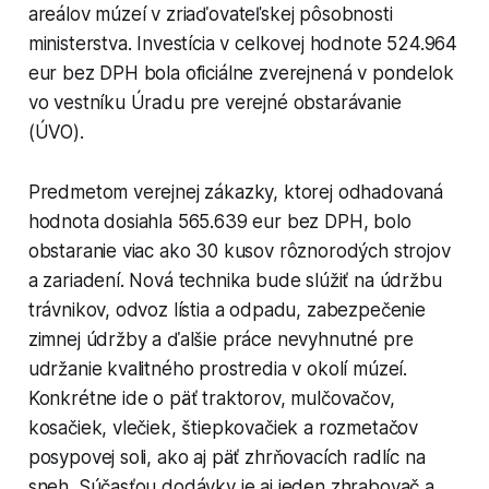
areálov múzeí v zriaďovateľskej pôsobnosti
ministerstva. Investícia v celkovej hodnote 524.964
eur bez DPH bola oficiálne zverejnená v pondelok
vo vestníku Úradu pre verejné obstarávanie
(ÚVO).
Predmetom verejnej zákazky, ktorej odhadovaná
hodnota dosiahla 565.639 eur bez DPH, bolo
obstaranie viac ako 30 kusov rôznorodých strojov
a zariadení. Nová technika bude slúžiť na údržbu
trávnikov, odvoz lístia a odpadu, zabezpečenie
zimnej údržby a ďalšie práce nevyhnutné pre
udržanie kvalitného prostredia v okolí múzeí.
Konkrétne ide o päť traktorov, mulčovačov,
kosačiek, vlečiek, štiepkovačiek a rozmetačov
posypovej soli, ako aj päť zhrňovacích radlíc na
sneh. Súčasťou dodávky je aj jeden zhrabovač a