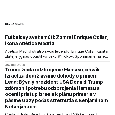
READ MORE
Futbalový svet smúti: Zomrel Enrique Collar,
ikona Atlética Madrid
Atlético Madrid stratilo svoju legendu. Enrique Collar, kapitán
zlatej éry, nás opustil vo veku 91 rokov. Spomíname na jeho
úspechy a odkaz.
30. dec 2025
Trump žiada odzbrojenie Hamasu, chváli
Izrael za dodržiavanie dohody o prímerí
Lead: Bývalý prezident USA Donald Trump
zdôraznil potrebu odzbrojenia Hamasu a
ocenil prístup Izraela k plánu prímeria v
pásme Gazy počas stretnutia s Benjaminom
Netanjahuom.
Content: Palm Beach, 30. decembra (TASR) – Donald