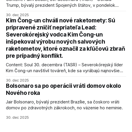
Trump, bývalý prezident Spojených štátov, v pondelok
vyhlásil, že odzbrojenie palestínskeho hnutia Hamas je
30. dec 2025
kľúčové pre úspešné dosiahnutie prímeria v Gaze. Agentúra
Kim Čong-un chváli nové raketomety: Sú
AFP informuje, že Trump vyjadril presvedčenie, že Izrael plní
pripravené zničiť nepriateľa Lead:
podmienky dohody o prí
Severokórejský vodca Kim Čong-un
inšpekoval výrobu nových salvových
raketometov, ktoré označil za kľúčovú zbraň
pre prípadný konflikt.
Content: Soul 30. decembra (TASR) – Severokórejský líder
Kim Čong-un navštívil továreň, kde sa vyrábajú najnovšie
salvové raketomety a nešetril chválou na ich deštrukčné
30. dec 2025
schopnosti. Informovali o tom štátne médiá KĽDR, na ktoré
Bolsonaro sa po operácii vráti domov okolo
sa odvoláva agentúra AFP.
Nového roka
Jair Bolsonaro, bývalý prezident Brazílie, sa čoskoro vráti
domov po zdravotných zákrokoch, no väzenie ho neminie.
30. dec 2025