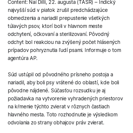
Content: Naí Dillí, 22. augusta (TASR) – Indický
najvyšší súd v piatok zrušil predchádzajúce
obmedzenia a nariadil prepustenie všetkých
túlavých psov, ktorí boli v hlavnom meste
odchytení, očkovaní a sterilizovaní. Pôvodný
odchyt bol reakciou na zvýšený počet hlásených
prípadov pohryznutia ľudí psami. Informuje o tom
agentúra AP.
Súd ustúpil od pôvodného prísneho postoja a
nariadil, aby boli psy vrátené do oblastí, kde boli
pôvodne nájdené. Súčasťou rozsudku je aj
požiadavka na vytvorenie vyhradených priestorov
na kŕmenie týchto zvierat v rôznych častiach
hlavného mesta. Toto rozhodnutie je výsledkom
odvolania zo strany obhajcov práv zvierat.