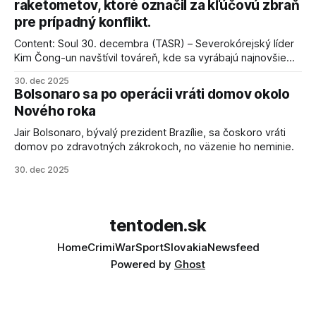
raketometov, ktoré označil za kľúčovú zbraň
pre prípadný konflikt.
Content: Soul 30. decembra (TASR) – Severokórejský líder
Kim Čong-un navštívil továreň, kde sa vyrábajú najnovšie
salvové raketomety a nešetril chválou na ich deštrukčné
30. dec 2025
schopnosti. Informovali o tom štátne médiá KĽDR, na ktoré
Bolsonaro sa po operácii vráti domov okolo
sa odvoláva agentúra AFP.
Nového roka
Jair Bolsonaro, bývalý prezident Brazílie, sa čoskoro vráti
domov po zdravotných zákrokoch, no väzenie ho neminie.
30. dec 2025
tentoden.sk
Home
Crimi
War
Sport
Slovakia
Newsfeed
Powered by
Ghost