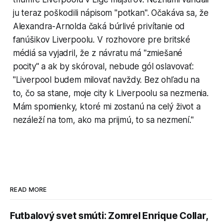
ju teraz poškodili nápisom "potkan". Očakáva sa, že
Alexandra-Arnolda čaká búrlivé privítanie od
fanúšikov Liverpoolu. V rozhovore pre britské
médiá sa vyjadril, že z návratu má "zmiešané
pocity" a ak by skóroval, nebude gól oslavovať:
"Liverpool budem milovať navždy. Bez ohľadu na
to, čo sa stane, moje city k Liverpoolu sa nezmenia.
Mám spomienky, ktoré mi zostanú na celý život a
nezáleží na tom, ako ma prijmú, to sa nezmení."
READ MORE
Futbalový svet smúti: Zomrel Enrique Collar,