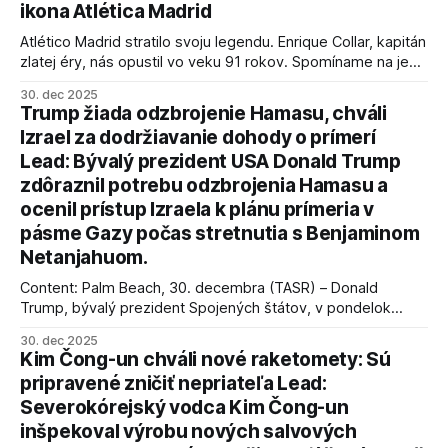
ikona Atlética Madrid
Atlético Madrid stratilo svoju legendu. Enrique Collar, kapitán
zlatej éry, nás opustil vo veku 91 rokov. Spomíname na jeho
úspechy a odkaz.
30. dec 2025
Trump žiada odzbrojenie Hamasu, chváli
Izrael za dodržiavanie dohody o prímerí
Lead: Bývalý prezident USA Donald Trump
zdôraznil potrebu odzbrojenia Hamasu a
ocenil prístup Izraela k plánu prímeria v
pásme Gazy počas stretnutia s Benjaminom
Netanjahuom.
Content: Palm Beach, 30. decembra (TASR) – Donald
Trump, bývalý prezident Spojených štátov, v pondelok
vyhlásil, že odzbrojenie palestínskeho hnutia Hamas je
30. dec 2025
kľúčové pre úspešné dosiahnutie prímeria v Gaze. Agentúra
Kim Čong-un chváli nové raketomety: Sú
AFP informuje, že Trump vyjadril presvedčenie, že Izrael plní
pripravené zničiť nepriateľa Lead:
podmienky dohody o prí
Severokórejský vodca Kim Čong-un
inšpekoval výrobu nových salvových