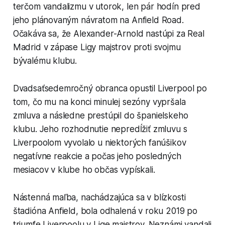
terčom vandalizmu v utorok, len pár hodín pred
jeho plánovaným návratom na Anfield Road.
Očakáva sa, že Alexander-Arnold nastúpi za Real
Madrid v zápase Ligy majstrov proti svojmu
bývalému klubu.
Dvadsaťsedemročný obranca opustil Liverpool po
tom, čo mu na konci minulej sezóny vypršala
zmluva a následne prestúpil do španielskeho
klubu. Jeho rozhodnutie nepredĺžiť zmluvu s
Liverpoolom vyvolalo u niektorých fanúšikov
negatívne reakcie a počas jeho posledných
mesiacov v klube ho občas vypískali.
Nástenná maľba, nachádzajúca sa v blízkosti
štadióna Anfield, bola odhalená v roku 2019 po
triumfe Liverpoolu v Lige majstrov. Neznámi vandali