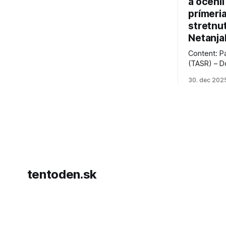
a ocenil
prímeri
stretnu
Netanja
Content: P
(TASR) – D
prezident 
30. dec 202
vyhlásil, 
hnutia Ham
dosiahnuti
AFP informu
presvedčen
dohody o p
tentoden.sk