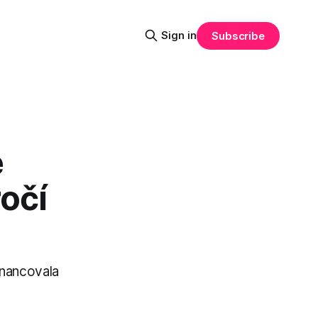
Sign in
Subscribe
e
očí
inancovala