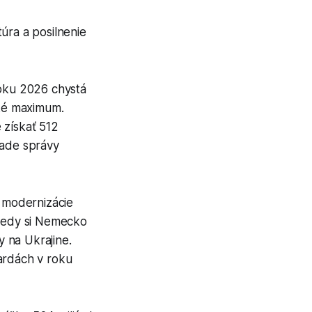
túra a posilnenie
oku 2026 chystá
cké maximum.
 získať 512
lade správy
a modernizácie
kedy si Nemecko
 na Ukrajine.
ardách v roku