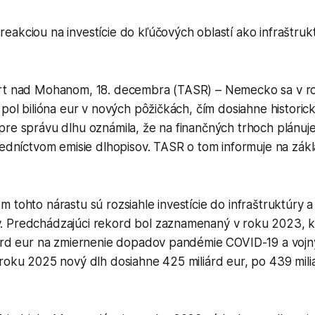
 reakciou na investície do kľúčových oblastí ako infraštruk
urt nad Mohanom, 18. decembra (TASR) – Nemecko sa v r
 pol bilióna eur v nových pôžičkách, čím dosiahne histori
re správu dlhu oznámila, že na finančných trhoch plánuje
redníctvom emisie dlhopisov. TASR o tom informuje na zák
 tohto nárastu sú rozsiahle investície do infraštruktúry 
. Predchádzajúci rekord bol zaznamenaný v roku 2023, 
iárd eur na zmiernenie dopadov pandémie COVID-19 a vojny
roku 2025 nový dlh dosiahne 425 miliárd eur, po 439 mili