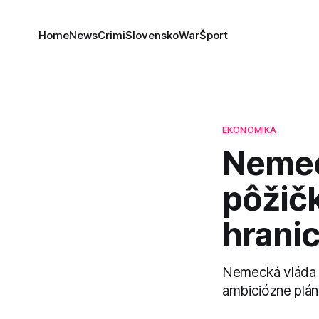
Home
News
Crimi
Slovensko
War
Šport
EKONOMIKA
Nemec
pôžičk
hranic
Nemecká vláda s
ambiciózne plán