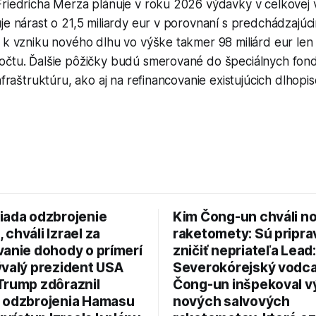
Friedricha Merza plánuje v roku 2026 výdavky v celkovej 
je nárast o 21,5 miliardy eur v porovnaní s predchádzajúc
 k vzniku nového dlhu vo výške takmer 98 miliárd eur len 
očtu. Ďalšie pôžičky budú smerované do špeciálnych fon
nfraštruktúru, ako aj na refinancovanie existujúcich dlhopis
iada odzbrojenie
Kim Čong-un chváli n
chváli Izrael za
raketomety: Sú pripr
vanie dohody o prímerí
zničiť nepriateľa Lead:
ývalý prezident USA
Severokórejský vodc
Trump zdôraznil
Čong-un inšpekoval v
 odzbrojenia Hamasu
nových salvových