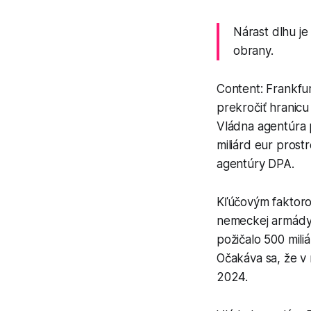
Nárast dlhu je
obrany.
Content: Frankf
prekročiť hranicu
Vládna agentúra p
miliárd eur prost
agentúry DPA.
Kľúčovým faktorom
nemeckej armády
požičalo 500 mil
Očakáva sa, že v 
2024.