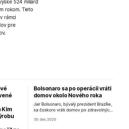
výške 524 miliárd
im rokom. Tieto
v rámci
dov pre
ov.
ové
Bolsonaro sa po operácii vráti
avené
domov okolo Nového roka
Jair Bolsonaro, bývalý prezident Brazílie,
a Kim
sa čoskoro vráti domov po zdravotných
ýrobu
zákrokoch, no väzenie ho neminie.
30. dec 2025