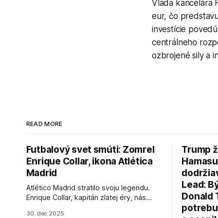
Vláda kancelára 
eur, čo predstavu
investície povedú
centrálneho rozp
ozbrojené sily a i
READ MORE
Futbalový svet smúti: Zomrel
Trump ž
Enrique Collar, ikona Atlética
Hamasu, 
Madrid
dodržia
Lead: B
Atlético Madrid stratilo svoju legendu.
Donald 
Enrique Collar, kapitán zlatej éry, nás
potrebu
opustil vo veku 91 rokov. Spomíname na
30. dec 2025
jeho úspechy a odkaz.