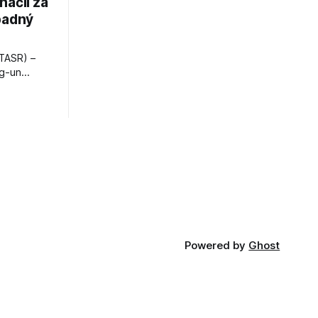
načil za
padný
TASR) –
ng-un
bajú
a nešetril
opnosti.
iá KĽDR, na
FP.
Powered by
Ghost