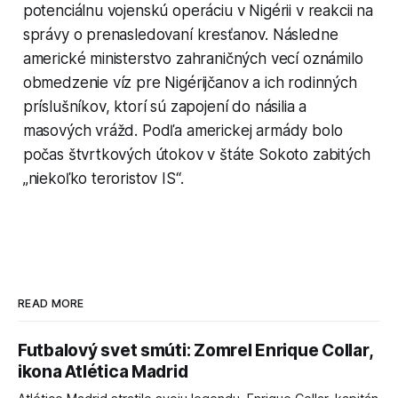
potenciálnu vojenskú operáciu v Nigérii v reakcii na
správy o prenasledovaní kresťanov. Následne
americké ministerstvo zahraničných vecí oznámilo
obmedzenie víz pre Nigérijčanov a ich rodinných
príslušníkov, ktorí sú zapojení do násilia a
masových vrážd. Podľa americkej armády bolo
počas štvrtkových útokov v štáte Sokoto zabitých
„niekoľko teroristov IS“.
READ MORE
Futbalový svet smúti: Zomrel Enrique Collar,
ikona Atlética Madrid