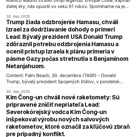
Atlético Madrid stratilo svoju legendu. Enrique Collar, kapitán
zlatej éry, nás opustil vo veku 91 rokov. Spomíname na jeho
úspechy a odkaz.
30. dec 2025
Trump žiada odzbrojenie Hamasu, chváli
Izrael za dodržiavanie dohody o prímerí
Lead: Bývalý prezident USA Donald Trump
zdôraznil potrebu odzbrojenia Hamasu a
ocenil prístup Izraela k plánu prímeria v
pásme Gazy počas stretnutia s Benjaminom
Netanjahuom.
Content: Palm Beach, 30. decembra (TASR) – Donald
Trump, bývalý prezident Spojených štátov, v pondelok
vyhlásil, že odzbrojenie palestínskeho hnutia Hamas je
30. dec 2025
kľúčové pre úspešné dosiahnutie prímeria v Gaze. Agentúra
Kim Čong-un chváli nové raketomety: Sú
AFP informuje, že Trump vyjadril presvedčenie, že Izrael plní
pripravené zničiť nepriateľa Lead:
podmienky dohody o prí
Severokórejský vodca Kim Čong-un
inšpekoval výrobu nových salvových
raketometov, ktoré označil za kľúčovú zbraň
pre prípadný konflikt.