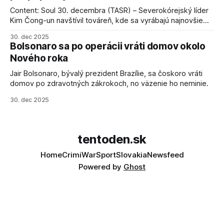
Content: Soul 30. decembra (TASR) – Severokórejský líder
Kim Čong-un navštívil továreň, kde sa vyrábajú najnovšie
salvové raketomety a nešetril chválou na ich deštrukčné
30. dec 2025
schopnosti. Informovali o tom štátne médiá KĽDR, na ktoré
Bolsonaro sa po operácii vráti domov okolo
sa odvoláva agentúra AFP.
Nového roka
Jair Bolsonaro, bývalý prezident Brazílie, sa čoskoro vráti
domov po zdravotných zákrokoch, no väzenie ho neminie.
30. dec 2025
tentoden.sk
Home
Crimi
War
Sport
Slovakia
Newsfeed
Powered by
Ghost