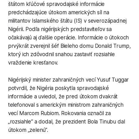
štátom kľúčové spravodajské informácie
predchádzajúce útokom amerických síl na
militantov Islamského štátu (IS) v severozápadnej
Nigérii. Podľa nigérijských predstaviteľov sa
očakávajú aj ďalšie operácie. Informácie o útokoch
prvýkrát zverejnil šéf Bieleho domu Donald Trump,
ktorý ich zdôvodnil snahou zastaviť rozsiahle
vraždenie kresťanov.
Nigérijský minister zahraničných vecí Yusuf Tuggar
potvrdil, že Nigéria poskytla spravodajské
informácie a uviedol, že pred útokom dvakrát
telefonoval s americkým ministrom zahraničných
vecí Marcom Rubiom. Rokovania označil za
„rozsiahle“ a dodal, že prezident Bola Tinubu dal
útokom „zelenú“.