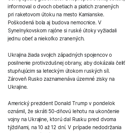
informoval o dvoch obetiach a piatich zranených
pri raketovom útoku na mesto Kamianske.
Poškodená bola aj budova nemocnice. V
Synelnykovskom rajóne si ruské útoky vyžiadali
jednu obeť a niekoľko zranených.
Ukrajina žiada svojich západných spojencov o
posilnenie protivzdušnej obrany, aby dokázala čeliť
stupňujúcim sa leteckým útokom ruských síl.
Zároveň Rusko zaznamenáva územné zisky na
Ukrajine.
Americký prezident Donald Trump v pondelok
oznámil, že skráti 50-dňovú lehotu na ukončenie
vojny na Ukrajine, ktorú dal Rusku pred dvoma
týždňami, na 10 až 12 dní. V prípade nedodržania