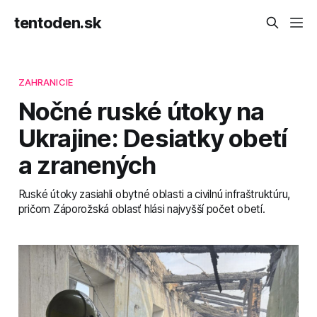
tentoden.sk
ZAHRANICIE
Nočné ruské útoky na
Ukrajine: Desiatky obetí
a zranených
Ruské útoky zasiahli obytné oblasti a civilnú infraštruktúru,
pričom Záporožská oblasť hlási najvyšší počet obetí.