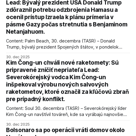
Lead: Bývalý prezident USA Donald Trump
zdôraznil potrebu odzbrojenia Hamasu a
ocenil prístup Izraela k plánu prímeria v
pásme Gazy počas stretnutia s Benjaminom
Netanjahuom.
Content: Palm Beach, 30. decembra (TASR) – Donald
Trump, bývalý prezident Spojených štátov, v pondelok
vyhlásil, že odzbrojenie palestínskeho hnutia Hamas je
30. dec 2025
kľúčové pre úspešné dosiahnutie prímeria v Gaze. Agentúra
Kim Čong-un chváli nové raketomety: Sú
AFP informuje, že Trump vyjadril presvedčenie, že Izrael plní
pripravené zničiť nepriateľa Lead:
podmienky dohody o prí
Severokórejský vodca Kim Čong-un
inšpekoval výrobu nových salvových
raketometov, ktoré označil za kľúčovú zbraň
pre prípadný konflikt.
Content: Soul 30. decembra (TASR) – Severokórejský líder
Kim Čong-un navštívil továreň, kde sa vyrábajú najnovšie
salvové raketomety a nešetril chválou na ich deštrukčné
30. dec 2025
schopnosti. Informovali o tom štátne médiá KĽDR, na ktoré
Bolsonaro sa po operácii vráti domov okolo
sa odvoláva agentúra AFP.