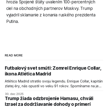
hrozia Spojené štáty uvalením 100-percentných
ciel na obchodných partnerov Moskvy. Trump
vyjadril sklamanie z konania ruského prezidenta
Putina.
READ MORE
Futbalový svet smúti: Zomrel Enrique Collar,
ikona Atlética Madrid
Atlético Madrid stratilo svoju legendu. Enrique Collar, kapitán
zlatej éry, nás opustil vo veku 91 rokov. Spomíname na jeho
úspechy a odkaz.
30. dec 2025
Trump žiada odzbrojenie Hamasu, chváli
Izrael za dodržiavanie dohody o prímerí