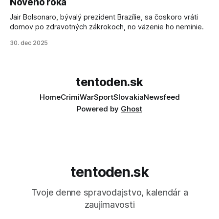
Nového roka
Jair Bolsonaro, bývalý prezident Brazílie, sa čoskoro vráti
domov po zdravotných zákrokoch, no väzenie ho neminie.
30. dec 2025
tentoden.sk
Home
Crimi
War
Sport
Slovakia
Newsfeed
Powered by
Ghost
tentoden.sk
Tvoje denne spravodajstvo, kalendár a
zaujímavosti