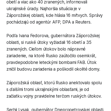
obetí a viac ako 40 zranených, informovali
ukrajinské úrady. Najhoršia situácia je v
Záporožskej oblasti, kde hlásia 16 mŕtvych. Správy
pochádzajú od agentúr AFP, DPA a Reuters.
Podľa Ivana Fedorova, gubernátora Záporožskej
oblasti, si ruské útoky vyžiadali 16 obetí a 35
zranených. Cieľom útokov bolo nápravné
zariadenie, na ktoré Rusko zaútočilo osemkrát,
pravdepodobne leteckými bombami FAB. Útok
zničil budovu zariadenia a poškodil okolité domy.
Záporožská oblasť, ktorú Rusko anektovalo spolu
s ďalšími tromi ukrajinskými oblasťami, je od
začiatku vojny pravidelne terčom ruských útokov.
Serhij Lysak, gubernátor Dnepropetrovskej oblasti,