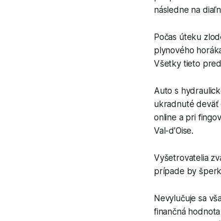
následne na diaľn
Počas úteku zlode
plynového horáka,
Všetky tieto pre
Auto s hydraulick
ukradnuté deväť dn
online a pri fing
Val-d’Oise.
Vyšetrovatelia z
prípade by šper
Nevylučuje sa vša
finančná hodnota