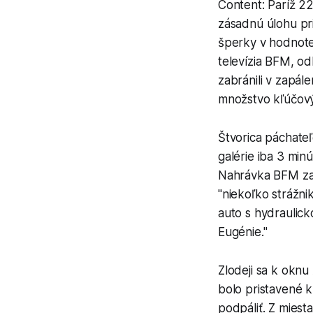
Content: Paríž 2
zásadnú úlohu pri
šperky v hodnote 
televízia BFM, od
zabránili v zapál
množstvo kľúčový
Štvorica páchate
galérie iba 3 min
Nahrávka BFM zac
"niekoľko strážni
auto s hydraulick
Eugénie."
Zlodeji sa k oknu
bolo pristavené k
podpáliť. Z miest