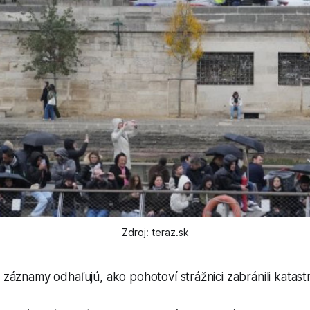
Zdroj: teraz.sk
áznamy odhaľujú, ako pohotoví strážnici zabránili katastr