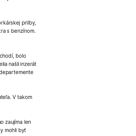
rkárskej prilby,
stra s benzínom.
chodí, bolo
lia našli inzerát
 v departemente
ateľa. V takom
o zaujíma len
y mohli byť