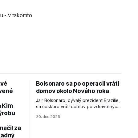
u - v takomto
ové
Bolsonaro sa po operácii vráti
avené
domov okolo Nového roka
Jair Bolsonaro, bývalý prezident Brazílie,
a Kim
sa čoskoro vráti domov po zdravotných
ýrobu
zákrokoch, no väzenie ho neminie.
30. dec 2025
načil za
padný