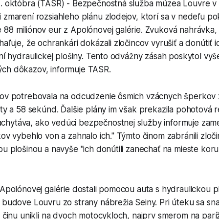
2. októbra (TASR) - Bezpečnostná služba múzea Louvre v P
 zmarení rozsiahleho plánu zlodejov, ktorí sa v nedeľu po
88 miliónov eur z Apolónovej galérie. Zvuková nahrávka, 
haľuje, že ochrankári dokázali zločincov vyrušiť a donútiť i
ení hydraulickej plošiny. Tento odvážny zásah poskytol vy
ch dôkazov, informuje TASR.
ľov potrebovala na odcudzenie ôsmich vzácnych šperkov 
úty a 58 sekúnd. Ďalšie plány im však prekazila pohotová 
hytáva, ako vedúci bezpečnostnej služby informuje zam
kov vybehlo von a zahnalo ich." Týmto činom zabránili zloč
ou plošinou a navyše "ich donútili zanechať na mieste koru
 Apolónovej galérie dostali pomocou auta s hydraulickou p
 budove Louvru zo strany nábrežia Seiny. Pri úteku sa snaž
a činu unikli na dvoch motocykloch, najprv smerom na par