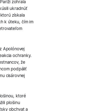
aríži zohrala
kúsili ukradnúť
ktorú získala
ch k úteku, čím im
šetrovateľom
z Apolónovej
reakcia ochranky.
estnancov, že
incom podpáliť
nu cisárovnej
lošinou, ktoré
ili plošinu
ížsky obchvat a