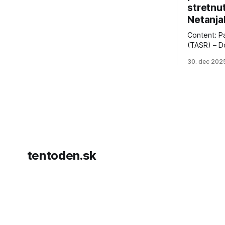
stretnu
Netanja
Content: P
(TASR) – D
prezident 
30. dec 202
vyhlásil, 
hnutia Ham
dosiahnuti
AFP informu
presvedčen
dohody o p
tentoden.sk