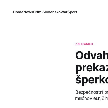
Home
News
Crimi
Slovensko
War
Šport
ZAHRANICIE
Odvah
prekaz
šperko
Bezpečnostní pr
miliónov eur, čí