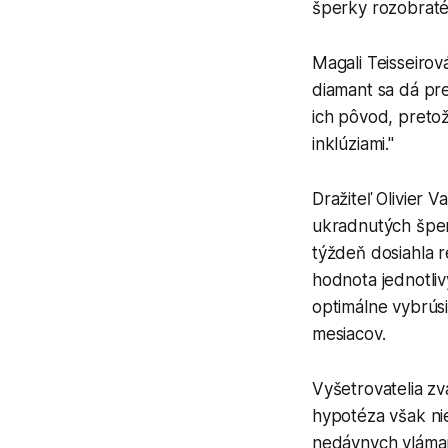
šperky rozobrat
Magali Teisseirov
diamant sa dá pre
ich pôvod, preto
inklúziami."
Dražiteľ Olivier 
ukradnutých šper
týždeň dosiahla r
hodnota jednotli
optimálne vybrúsi
mesiacov.
Vyšetrovatelia zv
hypotéza však nie
nedávnych vláma