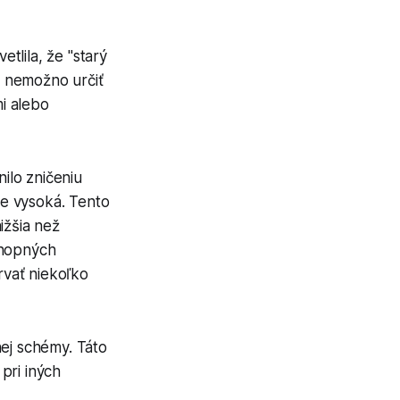
tlila, že "starý
a, nemožno určiť
i alebo
nilo zničeniu
e vysoká. Tento
ižšia než
chopných
rvať niekoľko
nej schémy. Táto
pri iných