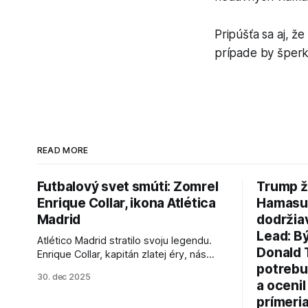
Pripúšťa sa aj, ž
prípade by šperk
READ MORE
Futbalový svet smúti: Zomrel
Trump ž
Enrique Collar, ikona Atlética
Hamasu, 
Madrid
dodržia
Lead: B
Atlético Madrid stratilo svoju legendu.
Donald 
Enrique Collar, kapitán zlatej éry, nás
potrebu
opustil vo veku 91 rokov. Spomíname na
30. dec 2025
jeho úspechy a odkaz.
a ocenil
prímeri