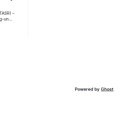
TASR) –
ng-un
bajú
a nešetril
opnosti.
iá KĽDR, na
FP.
Powered by
Ghost