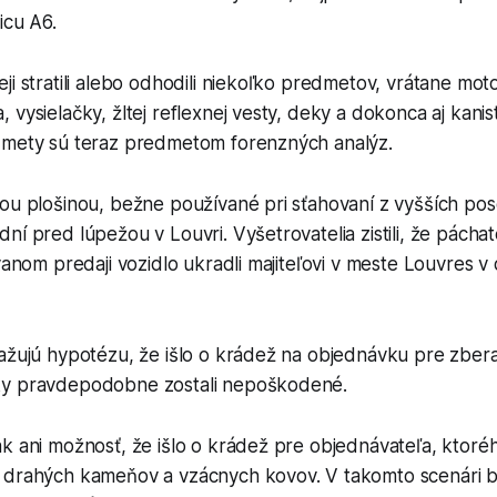
icu A6.
ji stratili alebo odhodili niekoľko predmetov, vrátane moto
 vysielačky, žltej reflexnej vesty, deky a dokonca aj kani
dmety sú teraz predmetom forenzných analýz.
ou plošinou, bežne používané pri sťahovaní z vyšších pos
í pred lúpežou v Louvri. Vyšetrovatelia zistili, že páchate
ovanom predaji vozidlo ukradli majiteľovi v meste Louvres
važujú hypotézu, že išlo o krádež na objednávku pre zber
ky pravdepodobne zostali nepoškodené.
k ani možnosť, že išlo o krádež pre objednávateľa, ktoréh
 drahých kameňov a vzácnych kovov. V takomto scenári b