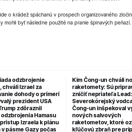
e ide o krádež spáchanú v prospech organizovaného zločin
y mohli byť následne použité na pranie špinavých peňazí.
iada odzbrojenie
Kim Čong-un chváli n
chváli Izrael za
raketomety: Sú pripr
vanie dohody o prímerí
zničiť nepriateľa Lead:
ývalý prezident USA
Severokórejský vodc
Trump zdôraznil
Čong-un inšpekoval v
 odzbrojenia Hamasu
nových salvových
 prístup Izraela k plánu
raketometov, ktoré oz
a v pásme Gazy počas
kľúčovú zbraň pre prí