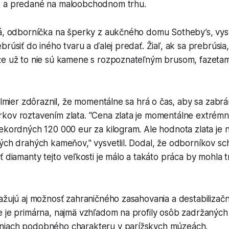
é a predané na maloobchodnom trhu.
á, odborníčka na šperky z aukčného domu Sotheby’s, vysve
brúsiť do iného tvaru a ďalej predať. Žiaľ, ak sa prebrúsi
že už to nie sú kamene s rozpoznateľným brusom, fazetam
Valmier zdôraznil, že momentálne sa hrá o čas, aby sa zabrá
kov roztavením zlata. "Cena zlata je momentálne extrémn
ekordných 120 000 eur za kilogram. Ale hodnota zlata je n
vých drahých kameňov," vysvetlil. Dodal, že odborníkov s
ť diamanty tejto veľkosti je málo a takáto práca by mohla t
ažujú aj možnosť zahraničného zasahovania a destabilizač
 je primárna, najmä vzhľadom na profily osôb zadržaných 
niach podobného charakteru v parížskych múzeách.