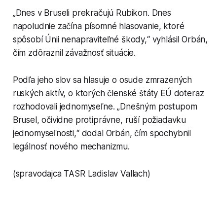
„Dnes v Bruseli prekračujú Rubikon. Dnes
napoludnie začína písomné hlasovanie, ktoré
spôsobí Únii nenapraviteľné škody,“ vyhlásil Orbán,
čím zdôraznil závažnosť situácie.
Podľa jeho slov sa hlasuje o osude zmrazených
ruských aktív, o ktorých členské štáty EÚ doteraz
rozhodovali jednomyseľne. „Dnešným postupom
Brusel, očividne protiprávne, ruší požiadavku
jednomyseľnosti,“ dodal Orbán, čím spochybnil
legálnosť nového mechanizmu.
(spravodajca TASR Ladislav Vallach)