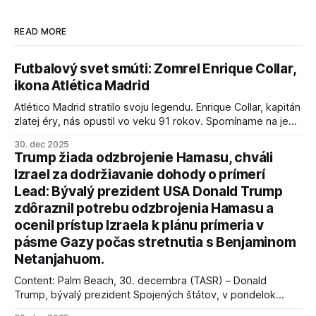
READ MORE
Futbalový svet smúti: Zomrel Enrique Collar,
ikona Atlética Madrid
Atlético Madrid stratilo svoju legendu. Enrique Collar, kapitán
zlatej éry, nás opustil vo veku 91 rokov. Spomíname na jeho
úspechy a odkaz.
30. dec 2025
Trump žiada odzbrojenie Hamasu, chváli
Izrael za dodržiavanie dohody o prímerí
Lead: Bývalý prezident USA Donald Trump
zdôraznil potrebu odzbrojenia Hamasu a
ocenil prístup Izraela k plánu prímeria v
pásme Gazy počas stretnutia s Benjaminom
Netanjahuom.
Content: Palm Beach, 30. decembra (TASR) – Donald
Trump, bývalý prezident Spojených štátov, v pondelok
vyhlásil, že odzbrojenie palestínskeho hnutia Hamas je