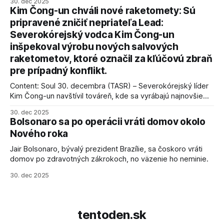
30. dec 2025
kľúčové pre úspešné dosiahnutie prímeria v Gaze. Agentúra
Kim Čong-un chváli nové raketomety: Sú
AFP informuje, že Trump vyjadril presvedčenie, že Izrael plní
pripravené zničiť nepriateľa Lead:
podmienky dohody o prí
Severokórejský vodca Kim Čong-un
inšpekoval výrobu nových salvových
raketometov, ktoré označil za kľúčovú zbraň
pre prípadný konflikt.
Content: Soul 30. decembra (TASR) – Severokórejský líder
Kim Čong-un navštívil továreň, kde sa vyrábajú najnovšie
salvové raketomety a nešetril chválou na ich deštrukčné
30. dec 2025
schopnosti. Informovali o tom štátne médiá KĽDR, na ktoré
Bolsonaro sa po operácii vráti domov okolo
sa odvoláva agentúra AFP.
Nového roka
Jair Bolsonaro, bývalý prezident Brazílie, sa čoskoro vráti
domov po zdravotných zákrokoch, no väzenie ho neminie.
30. dec 2025
tentoden.sk