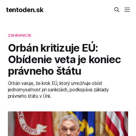
tentoden.sk
ZAHRANICIE
Orbán kritizuje EÚ:
Obídenie veta je koniec
právneho štátu
Orbán varuje, že krok EÚ, ktorý umožňuje obísť
jednomyseľnosť pri sankciách, podkopáva základy
právneho štátu v Únii.