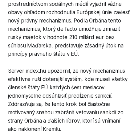
prostredníctvom sociálnych médií vyjadril vážne
obavy ohľadom rozhodnutia Európskej únie zaviesť
nový právny mechanizmus. Podľa Orbána tento
mechanizmus, ktorý de facto umožňuje zmraziť
ruský majetok v hodnote 210 miliárd eur bez
súhlasu Maďarska, predstavuje zásadný útok na
princípy právneho štátu v EÚ.
Server index.hu upozornil, že nový mechanizmus
efektívne ruší doterajší systém, kde museli všetky
členské štáty EÚ každých šesť mesiacov
jednomyseľne odsúhlasiť predĺženie sankcií.
Zdôrazňuje sa, že tento krok bol čiastočne
motivovaný snahou zabrániť vetovaniu sankcií zo
strany Orbána a ďalších lídrov, ktorí sú vnímaní
ako naklonení Kremľu.