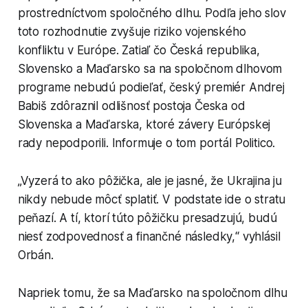
prostredníctvom spoločného dlhu. Podľa jeho slov
toto rozhodnutie zvyšuje riziko vojenského
konfliktu v Európe. Zatiaľ čo Česká republika,
Slovensko a Maďarsko sa na spoločnom dlhovom
programe nebudú podieľať, český premiér Andrej
Babiš zdôraznil odlišnosť postoja Česka od
Slovenska a Maďarska, ktoré závery Európskej
rady nepodporili. Informuje o tom portál Politico.
„Vyzerá to ako pôžička, ale je jasné, že Ukrajina ju
nikdy nebude môcť splatiť. V podstate ide o stratu
peňazí. A tí, ktorí túto pôžičku presadzujú, budú
niesť zodpovednosť a finančné následky,“ vyhlásil
Orbán.
Napriek tomu, že sa Maďarsko na spoločnom dlhu