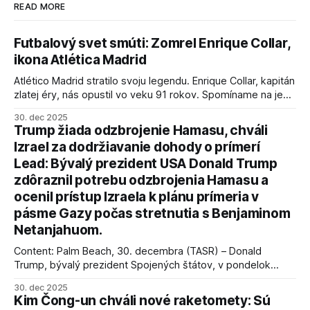
READ MORE
Futbalový svet smúti: Zomrel Enrique Collar,
ikona Atlética Madrid
Atlético Madrid stratilo svoju legendu. Enrique Collar, kapitán
zlatej éry, nás opustil vo veku 91 rokov. Spomíname na jeho
úspechy a odkaz.
30. dec 2025
Trump žiada odzbrojenie Hamasu, chváli
Izrael za dodržiavanie dohody o prímerí
Lead: Bývalý prezident USA Donald Trump
zdôraznil potrebu odzbrojenia Hamasu a
ocenil prístup Izraela k plánu prímeria v
pásme Gazy počas stretnutia s Benjaminom
Netanjahuom.
Content: Palm Beach, 30. decembra (TASR) – Donald
Trump, bývalý prezident Spojených štátov, v pondelok
vyhlásil, že odzbrojenie palestínskeho hnutia Hamas je
30. dec 2025
kľúčové pre úspešné dosiahnutie prímeria v Gaze. Agentúra
Kim Čong-un chváli nové raketomety: Sú
AFP informuje, že Trump vyjadril presvedčenie, že Izrael plní