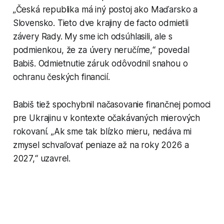
„Česká republika má iný postoj ako Maďarsko a
Slovensko. Tieto dve krajiny de facto odmietli
závery Rady. My sme ich odsúhlasili, ale s
podmienkou, že za úvery neručíme,“ povedal
Babiš. Odmietnutie záruk odôvodnil snahou o
ochranu českých financií.
Babiš tiež spochybnil načasovanie finančnej pomoci
pre Ukrajinu v kontexte očakávaných mierových
rokovaní. „Ak sme tak blízko mieru, nedáva mi
zmysel schvaľovať peniaze až na roky 2026 a
2027,“ uzavrel.