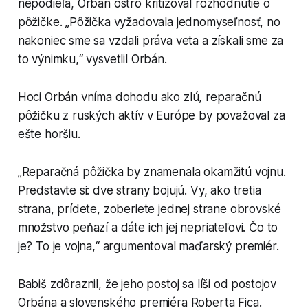
nepodieľa, Orbán ostro kritizoval rozhodnutie o
pôžičke. „Pôžička vyžadovala jednomyseľnosť, no
nakoniec sme sa vzdali práva veta a získali sme za
to výnimku,“ vysvetlil Orbán.
Hoci Orbán vníma dohodu ako zlú, reparačnú
pôžičku z ruských aktív v Európe by považoval za
ešte horšiu.
„Reparačná pôžička by znamenala okamžitú vojnu.
Predstavte si: dve strany bojujú. Vy, ako tretia
strana, prídete, zoberiete jednej strane obrovské
množstvo peňazí a dáte ich jej nepriateľovi. Čo to
je? To je vojna,“ argumentoval maďarský premiér.
Babiš zdôraznil, že jeho postoj sa líši od postojov
Orbána a slovenského premiéra Roberta Fica.