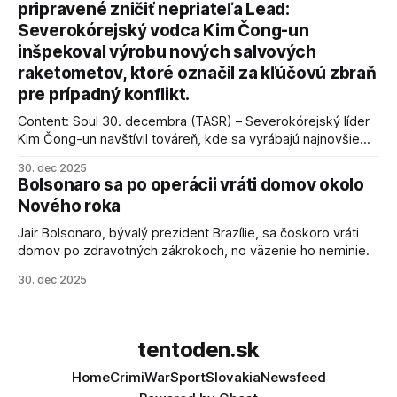
pripravené zničiť nepriateľa Lead:
podmienky dohody o prí
Severokórejský vodca Kim Čong-un
inšpekoval výrobu nových salvových
raketometov, ktoré označil za kľúčovú zbraň
pre prípadný konflikt.
Content: Soul 30. decembra (TASR) – Severokórejský líder
Kim Čong-un navštívil továreň, kde sa vyrábajú najnovšie
salvové raketomety a nešetril chválou na ich deštrukčné
30. dec 2025
schopnosti. Informovali o tom štátne médiá KĽDR, na ktoré
Bolsonaro sa po operácii vráti domov okolo
sa odvoláva agentúra AFP.
Nového roka
Jair Bolsonaro, bývalý prezident Brazílie, sa čoskoro vráti
domov po zdravotných zákrokoch, no väzenie ho neminie.
30. dec 2025
tentoden.sk
Home
Crimi
War
Sport
Slovakia
Newsfeed