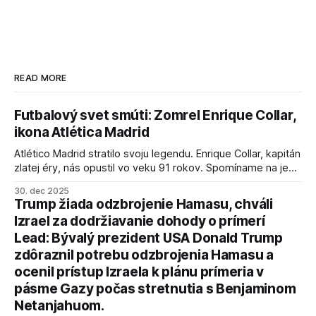
READ MORE
Futbalový svet smúti: Zomrel Enrique Collar,
ikona Atlética Madrid
Atlético Madrid stratilo svoju legendu. Enrique Collar, kapitán
zlatej éry, nás opustil vo veku 91 rokov. Spomíname na jeho
úspechy a odkaz.
30. dec 2025
Trump žiada odzbrojenie Hamasu, chváli
Izrael za dodržiavanie dohody o prímerí
Lead: Bývalý prezident USA Donald Trump
zdôraznil potrebu odzbrojenia Hamasu a
ocenil prístup Izraela k plánu prímeria v
pásme Gazy počas stretnutia s Benjaminom
Netanjahuom.