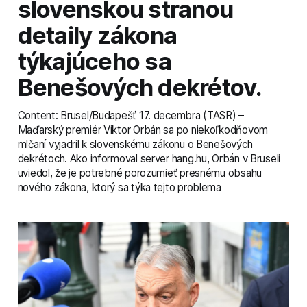
slovenskou stranou
detaily zákona
týkajúceho sa
Benešových dekrétov.
Content: Brusel/Budapešť 17. decembra (TASR) –
Maďarský premiér Viktor Orbán sa po niekoľkodňovom
mlčaní vyjadril k slovenskému zákonu o Benešových
dekrétoch. Ako informoval server hang.hu, Orbán v Bruseli
uviedol, že je potrebné porozumieť presnému obsahu
nového zákona, ktorý sa týka tejto problema