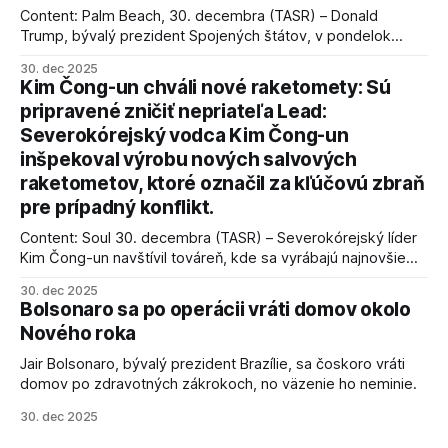
Content: Palm Beach, 30. decembra (TASR) – Donald
Trump, bývalý prezident Spojených štátov, v pondelok
vyhlásil, že odzbrojenie palestínskeho hnutia Hamas je
30. dec 2025
kľúčové pre úspešné dosiahnutie prímeria v Gaze. Agentúra
Kim Čong-un chváli nové raketomety: Sú
AFP informuje, že Trump vyjadril presvedčenie, že Izrael plní
pripravené zničiť nepriateľa Lead:
podmienky dohody o prí
Severokórejský vodca Kim Čong-un
inšpekoval výrobu nových salvových
raketometov, ktoré označil za kľúčovú zbraň
pre prípadný konflikt.
Content: Soul 30. decembra (TASR) – Severokórejský líder
Kim Čong-un navštívil továreň, kde sa vyrábajú najnovšie
salvové raketomety a nešetril chválou na ich deštrukčné
30. dec 2025
schopnosti. Informovali o tom štátne médiá KĽDR, na ktoré
Bolsonaro sa po operácii vráti domov okolo
sa odvoláva agentúra AFP.
Nového roka
Jair Bolsonaro, bývalý prezident Brazílie, sa čoskoro vráti
domov po zdravotných zákrokoch, no väzenie ho neminie.
30. dec 2025