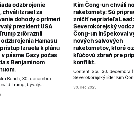
iada odzbrojenie
Kim Čong-un chváli n
chváli Izrael za
raketomety: Sú pripr
vanie dohody o prímerí
zničiť nepriateľa Lead:
ývalý prezident USA
Severokórejský vodc
Trump zdôraznil
Čong-un inšpekoval v
 odzbrojenia Hamasu
nových salvových
 prístup Izraela k plánu
raketometov, ktoré oz
a v pásme Gazy počas
kľúčovú zbraň pre prí
tia s Benjaminom
konflikt.
huom.
Content: Soul 30. decembra (
Severokórejský líder Kim Čo
alm Beach, 30. decembra
navštívil továreň, kde sa vyrá
onald Trump, bývalý
30. dec 2025
najnovšie salvové raketomety 
Spojených štátov, v pondelok
5
chválou na ich deštrukčné sch
že odzbrojenie palestínskeho
Informovali o tom štátne méd
as je kľúčové pre úspešné
ktoré sa odvoláva agentúra A
e prímeria v Gaze. Agentúra
je, že Trump vyjadril
ie, že Izrael plní podmienky
rí