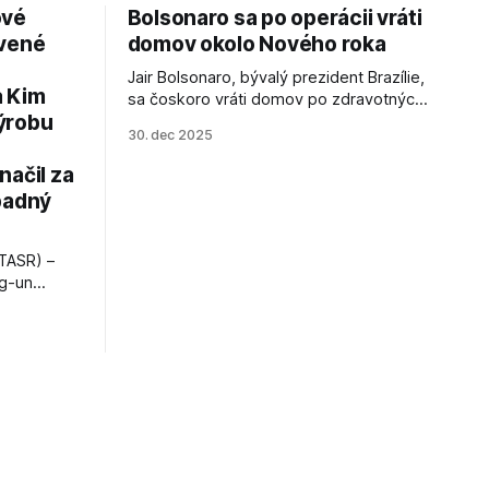
ové
Bolsonaro sa po operácii vráti
avené
domov okolo Nového roka
Jair Bolsonaro, bývalý prezident Brazílie,
a Kim
sa čoskoro vráti domov po zdravotných
ýrobu
zákrokoch, no väzenie ho neminie.
30. dec 2025
načil za
padný
TASR) –
ng-un
bajú
a nešetril
opnosti.
iá KĽDR, na
FP.