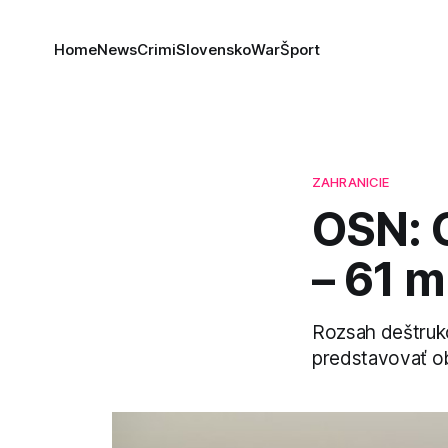
Home
News
Crimi
Slovensko
War
Šport
ZAHRANICIE
OSN: 
– 61 m
Rozsah deštrukc
predstavovať ob