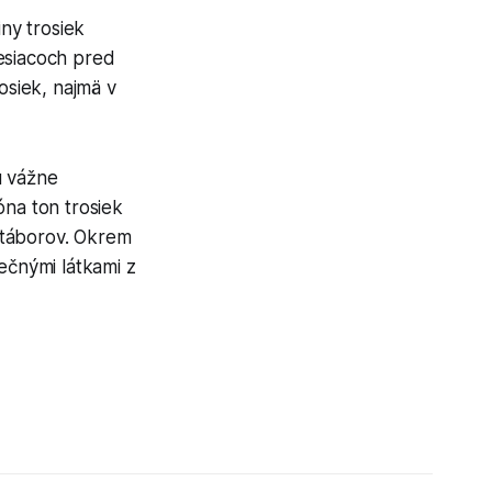
ny trosiek
mesiacoch pred
osiek, najmä v
ú vážne
óna ton trosiek
 táborov. Okrem
čnými látkami z