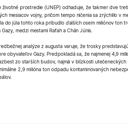
životné prostredie (UNEP) odhaduje, že takmer dve treti
ých mesiacov vojny, pričom tempo ničenia sa zrýchlilo v 
la do júla tohto roka pribudlo ďalších osem miliónov ton tr
a Gazy, medzi mestami Rafah a Chán Júnis.
redbežnej analýze z augusta varuje, že trosky predstavuj
pre obyvateľov Gazy. Predpokladá sa, že najmenej 4,9 mili
zbest zo starších budov, najmä v blízkosti utečeneckých
nimálne 2,9 milióna ton odpadu kontaminovaných nebezpe
eálov.