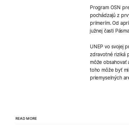
Program OSN pre 
pochádzajú z prv
prímerím. Od aprí
južnej časti Pásm
UNEP vo svojej p
zdravotné riziká 
môže obsahovať a
toho môže byť mi
priemyselných ar
READ MORE