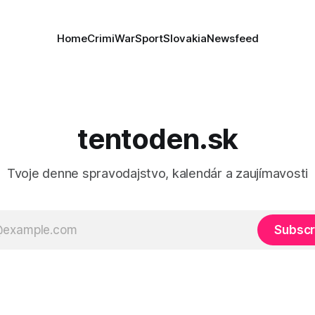
Home
Crimi
War
Sport
Slovakia
Newsfeed
tentoden.sk
Tvoje denne spravodajstvo, kalendár a zaujímavosti
Subscr