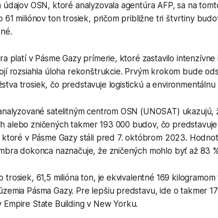
a údajov OSN, ktoré analyzovala agentúra AFP, sa na tom
 61 miliónov ton trosiek, pričom približne tri štvrtiny bu
ené.
ra platí v Pásme Gazy prímerie, ktoré zastavilo intenzívne 
ojí rozsiahla úloha rekonštrukcie. Prvým krokom bude od
tva trosiek, čo predstavuje logistickú a environmentálnu
 analyzované satelitným centrom OSN (UNOSAT) ukazujú, ž
 alebo zničených takmer 193 000 budov, čo predstavuje 
, ktoré v Pásme Gazy stáli pred 7. októbrom 2023. Hodno
embra dokonca naznačuje, že zničených mohlo byť až 83 
trosiek, 61,5 milióna ton, je ekvivalentné 169 kilogramom
územia Pásma Gazy. Pre lepšiu predstavu, ide o takmer 
 Empire State Building v New Yorku.