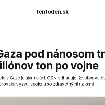
tentoden.sk
Gaza pod nánosom tr
iliónov ton po vojne
ie v Gaze je alarmujúci. OSN odhaduje, že obnova b
rovskú výzvu, spojenú so zdravotnými rizikami.