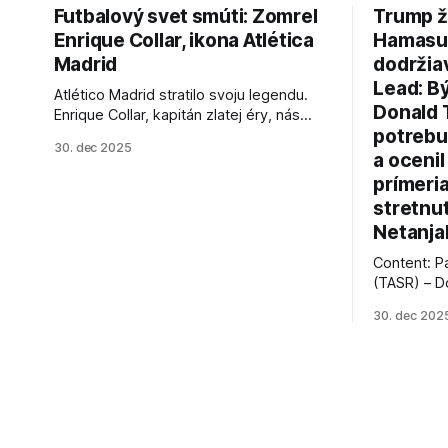
Futbalový svet smúti: Zomrel
Trump ž
Enrique Collar, ikona Atlética
Hamasu, 
Madrid
dodržia
Lead: B
Atlético Madrid stratilo svoju legendu.
Donald 
Enrique Collar, kapitán zlatej éry, nás
potrebu
opustil vo veku 91 rokov. Spomíname na
30. dec 2025
jeho úspechy a odkaz.
a ocenil
prímeri
stretnu
Netanja
Content: P
(TASR) – D
prezident 
30. dec 202
vyhlásil, 
hnutia Ham
dosiahnuti
AFP informu
presvedčen
dohody o p