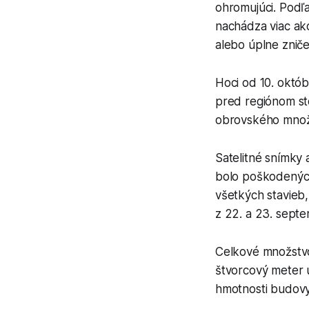
ohromujúci. Podľ
nachádza viac ako
alebo úplne znič
Hoci od 10. októb
pred regiónom st
obrovského množs
Satelitné snímky
bolo poškodených
všetkých stavieb
z 22. a 23. sept
Celkové množstvo 
štvorcový meter 
hmotnosti budovy