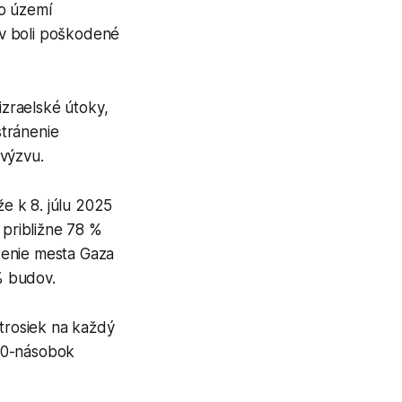
to území
dov boli poškodené
izraelské útoky,
stránenie
 výzvu.
e k 8. júlu 2025
približne 78 %
tenie mesta Gaza
% budov.
 trosiek na každý
170-násobok