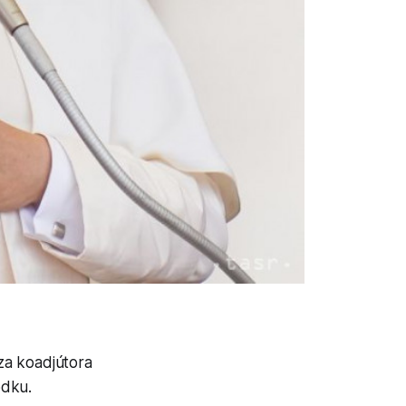
a koadjútora
odku.