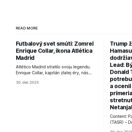
READ MORE
Futbalový svet smúti: Zomrel
Trump ž
Enrique Collar, ikona Atlética
Hamasu, 
Madrid
dodržia
Lead: B
Atlético Madrid stratilo svoju legendu.
Donald 
Enrique Collar, kapitán zlatej éry, nás
potrebu
opustil vo veku 91 rokov. Spomíname na
30. dec 2025
jeho úspechy a odkaz.
a ocenil
prímeri
stretnu
Netanja
Content: P
(TASR) – D
prezident 
30. dec 202