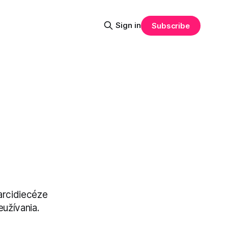
Sign in
Subscribe
arcidiecéze
užívania.