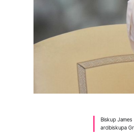
Biskup James 
arcibiskupa G