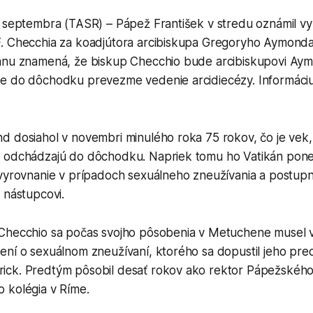
. septembra (TASR) – Pápež František v stredu oznámil v
. Checchia za koadjútora arcibiskupa Gregoryho Aymonda
ánu znamená, že biskup Checchio bude arcibiskupovi Aym
e do dôchodku prevezme vedenie arcidiecézy. Informáciu 
d dosiahol v novembri minulého roka 75 rokov, čo je vek,
 odchádzajú do dôchodku. Napriek tomu ho Vatikán ponec
 vyrovnanie v prípadoch sexuálneho zneužívania a postup
 nástupcovi.
Checchio sa počas svojho pôsobenia v Metuchene musel v
ení o sexuálnom zneužívaní, ktorého sa dopustil jeho pre
ck. Predtým pôsobil desať rokov ako rektor Pápežskéh
 kolégia v Ríme.