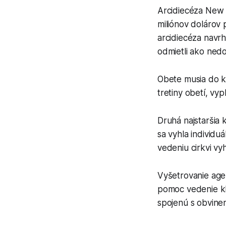
Arcidiecéza New 
miliónov dolárov
arcidiecéza navrh
odmietli ako ned
Obete musia do k
tretiny obetí, v
Druhá najstaršia 
sa vyhla individu
vedeniu cirkvi v
Vyšetrovanie agen
pomoc vedenie kl
spojenú s obvinen