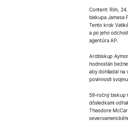
Content: Rím, 24
biskupa Jamesa F
Tento krok Vatik
a po jeho odchod
agentúra AP.
Arcibiskup Aymon
hodnostári bežne
aby dohliadal na
povinnosti svojmu
59-ročný biskup 
dôsledkami odhal
Theodore McCarri
severoamerického