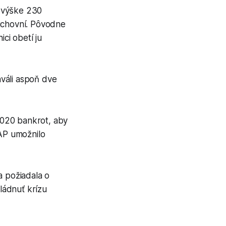
o výške 230
duchovní. Pôvodne
ci obetí ju
váli aspoň dve
 2020 bankrot, aby
 AP umožnilo
a požiadala o
ládnuť krízu