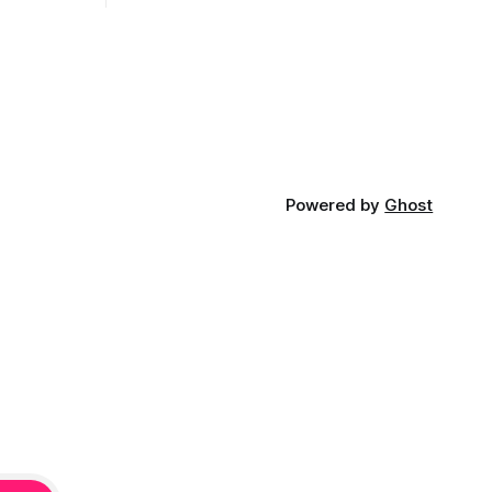
opnosti.
iá KĽDR, na
FP.
Powered by
Ghost