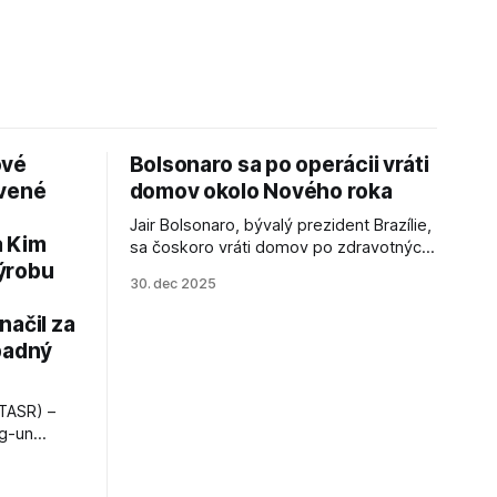
ové
Bolsonaro sa po operácii vráti
avené
domov okolo Nového roka
Jair Bolsonaro, bývalý prezident Brazílie,
a Kim
sa čoskoro vráti domov po zdravotných
ýrobu
zákrokoch, no väzenie ho neminie.
30. dec 2025
načil za
padný
TASR) –
ng-un
bajú
a nešetril