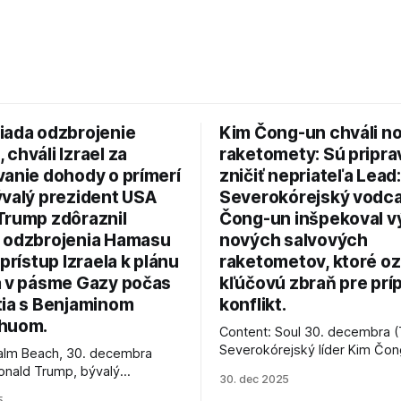
iada odzbrojenie
Kim Čong-un chváli n
chváli Izrael za
raketomety: Sú pripr
vanie dohody o prímerí
zničiť nepriateľa Lead:
ývalý prezident USA
Severokórejský vodc
Trump zdôraznil
Čong-un inšpekoval v
 odzbrojenia Hamasu
nových salvových
 prístup Izraela k plánu
raketometov, ktoré oz
a v pásme Gazy počas
kľúčovú zbraň pre prí
tia s Benjaminom
konflikt.
huom.
Content: Soul 30. decembra (
Severokórejský líder Kim Čo
alm Beach, 30. decembra
navštívil továreň, kde sa vyrá
onald Trump, bývalý
30. dec 2025
najnovšie salvové raketomety 
Spojených štátov, v pondelok
5