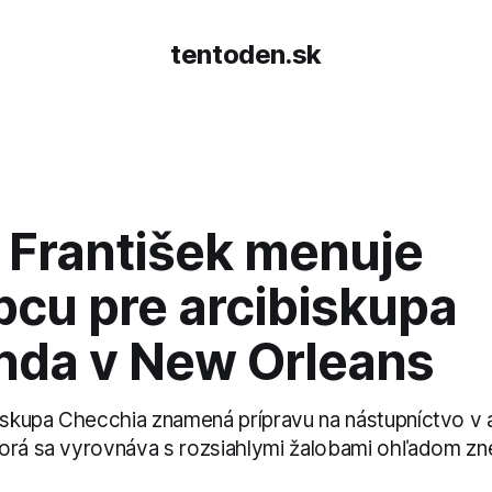
tentoden.sk
 František menuje
pcu pre arcibiskupa
da v New Orleans
kupa Checchia znamená prípravu na nástupníctvo v 
orá sa vyrovnáva s rozsiahlymi žalobami ohľadom zne