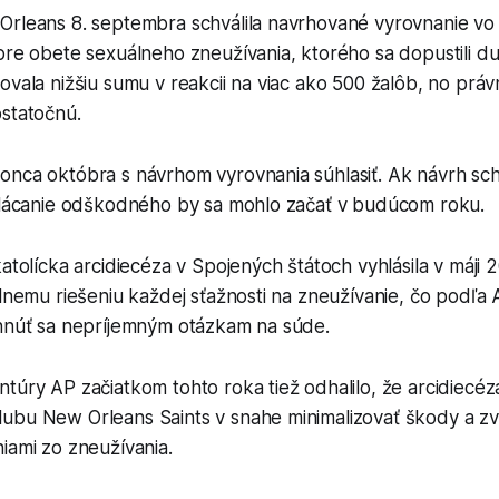
Orleans 8. septembra schválila navrhované vyrovnanie v
 pre obete sexuálneho zneužívania, ktorého sa dopustili 
ovala nižšiu sumu v reakcii na viac ako 500 žalôb, no právni
ostatočnú.
onca októbra s návrhom vyrovnania súhlasiť. Ak návrh sch
yplácanie odškodného by sa mohlo začať v budúcom roku.
katolícka arcidiecéza v Spojených štátoch vyhlásila v máji
álnemu riešeniu každej sťažnosti na zneužívanie, čo podľa
yhnúť sa nepríjemným otázkam na súde.
túry AP začiatkom tohto roka tiež odhalilo, že arcidiecéz
ubu New Orleans Saints v snahe minimalizovať škody a zv
iami zo zneužívania.