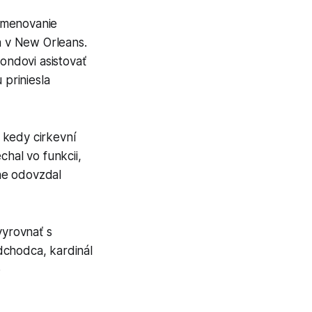
ymenovanie
 v New Orleans.
ondovi asistovať
priniesla
 kedy cirkevní
hal vo funkcii,
ne odovzdal
yrovnať s
dchodca, kardinál
o