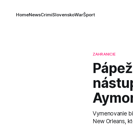
Home
News
Crimi
Slovensko
War
Šport
ZAHRANICIE
Pápež
nástu
Aymon
Vymenovanie bis
New Orleans, kt