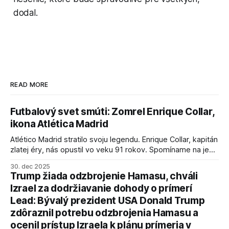
dodal.
READ MORE
Futbalový svet smúti: Zomrel Enrique Collar,
ikona Atlética Madrid
Atlético Madrid stratilo svoju legendu. Enrique Collar, kapitán
zlatej éry, nás opustil vo veku 91 rokov. Spomíname na jeho
úspechy a odkaz.
30. dec 2025
Trump žiada odzbrojenie Hamasu, chváli
Izrael za dodržiavanie dohody o prímerí
Lead: Bývalý prezident USA Donald Trump
zdôraznil potrebu odzbrojenia Hamasu a
ocenil prístup Izraela k plánu prímeria v