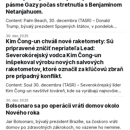
pásme Gazy počas stretnutia s Benjaminom
Netanjahuom.
Content: Palm Beach, 30. decembra (TASR) – Donald
Trump, bývalý prezident Spojených štátov, v pondelok
vyhlásil, že odzbrojenie palestínskeho hnutia Hamas je
30. dec 2025
kľúčové pre úspešné dosiahnutie prímeria v Gaze. Agentúra
Kim Čong-un chváli nové raketomety: Sú
AFP informuje, že Trump vyjadril presvedčenie, že Izrael plní
pripravené zničiť nepriateľa Lead:
podmienky dohody o prí
Severokórejský vodca Kim Čong-un
inšpekoval výrobu nových salvových
raketometov, ktoré označil za kľúčovú zbraň
pre prípadný konflikt.
Content: Soul 30. decembra (TASR) – Severokórejský líder
Kim Čong-un navštívil továreň, kde sa vyrábajú najnovšie
salvové raketomety a nešetril chválou na ich deštrukčné
30. dec 2025
schopnosti. Informovali o tom štátne médiá KĽDR, na ktoré
Bolsonaro sa po operácii vráti domov okolo
sa odvoláva agentúra AFP.
Nového roka
Jair Bolsonaro, bývalý prezident Brazílie, sa čoskoro vráti
domov po zdravotných zákrokoch, no väzenie ho neminie.