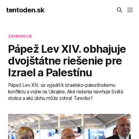
tentoden.sk
ZAHRANICIE
Pápež Lev XIV. obhajuje
dvojštátne riešenie pre
Izrael a Palestínu
Pápež Lev XIV. sa vyjadril k izraelsko-palestínskemu
konfliktu a vojne na Ukrajine. Aké riešenia navrhuje Svätá
stolica a akú úlohu môže zohrať Turecko?