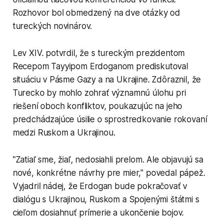
Rozhovor bol obmedzený na dve otázky od
tureckých novinárov.
Lev XIV. potvrdil, že s tureckým prezidentom
Recepom Tayyipom Erdoganom prediskutoval
situáciu v Pásme Gazy a na Ukrajine. Zdôraznil, že
Turecko by mohlo zohrať významnú úlohu pri
riešení oboch konfliktov, poukazujúc na jeho
predchádzajúce úsilie o sprostredkovanie rokovaní
medzi Ruskom a Ukrajinou.
"Zatiaľ sme, žiaľ, nedosiahli prelom. Ale objavujú sa
nové, konkrétne návrhy pre mier," povedal pápež.
Vyjadril nádej, že Erdogan bude pokračovať v
dialógu s Ukrajinou, Ruskom a Spojenými štátmi s
cieľom dosiahnuť prímerie a ukončenie bojov.