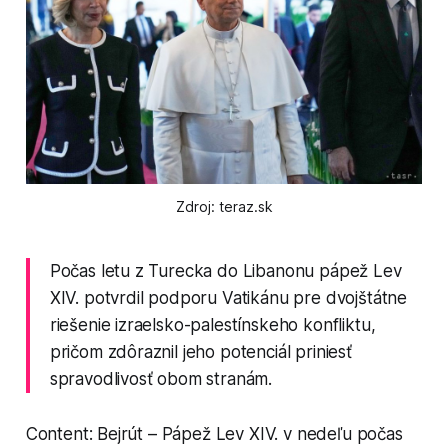
Zdroj: teraz.sk
Počas letu z Turecka do Libanonu pápež Lev
XIV. potvrdil podporu Vatikánu pre dvojštátne
riešenie izraelsko-palestínskeho konfliktu,
pričom zdôraznil jeho potenciál priniesť
spravodlivosť obom stranám.
Content: Bejrút – Pápež Lev XIV. v nedeľu počas