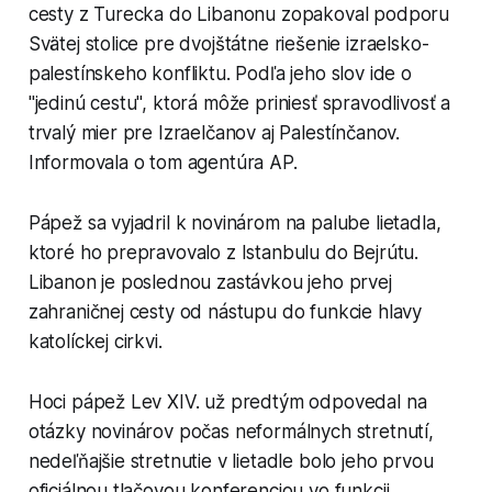
cesty z Turecka do Libanonu zopakoval podporu
Svätej stolice pre dvojštátne riešenie izraelsko-
palestínskeho konfliktu. Podľa jeho slov ide o
"jedinú cestu", ktorá môže priniesť spravodlivosť a
trvalý mier pre Izraelčanov aj Palestínčanov.
Informovala o tom agentúra AP.
Pápež sa vyjadril k novinárom na palube lietadla,
ktoré ho prepravovalo z Istanbulu do Bejrútu.
Libanon je poslednou zastávkou jeho prvej
zahraničnej cesty od nástupu do funkcie hlavy
katolíckej cirkvi.
Hoci pápež Lev XIV. už predtým odpovedal na
otázky novinárov počas neformálnych stretnutí,
nedeľňajšie stretnutie v lietadle bolo jeho prvou
oficiálnou tlačovou konferenciou vo funkcii.