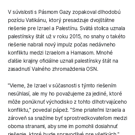
V súvislosti s Pásmom Gazy zopakoval dlhodobú
pozíciu Vatikánu, ktorý presadzuje dvojštátne
riešenie pre Izrael a Palestínu. Svätá stolica uznala
palestínsky štát už v roku 2015, no snahy o takéto
riešenie nabrali nový impulz počas nedávneho
konfliktu medzi Izraelom a Hamasom. Mnohé
ďalšie krajiny oficiálne uznali palestínsky štát na
zasadnutí Valného zhromaždenia OSN.
"Vieme, že Izrael v súčasnosti s týmto riešením
nesúhlasí, ale my ho považujeme za jediné, ktoré
môže ponúknuť východisko z tohto dlhotrvajúceho
konfliktu," povedal pápež. "Sme priateľmi Izraela a
zároveň sa snažíme byť sprostredkovateľom medzi
oboma stranami, aby sme im pomohli dosiahnuť
riešenie, ktoré bude spravodlivé pre všetkých,"