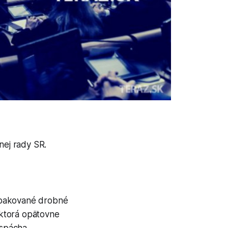
nej rady SR.
e opakované drobné
 ktorá opätovne
 spácha