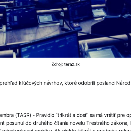
Zdroj: teraz.sk
prehľad kľúčových návrhov, ktoré odobrili poslanci Národ
cembra (TASR) - Pravidlo "trikrát a dosť" sa má vrátiť pr
nt posunul do druhého čítania novelu Trestného zákona,
 priestupkovej recidívy. Ak niekto trikrát v priebehu roka