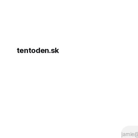
hnutia Ham
dosiahnuti
AFP informu
presvedčen
dohody o p
tentoden.sk