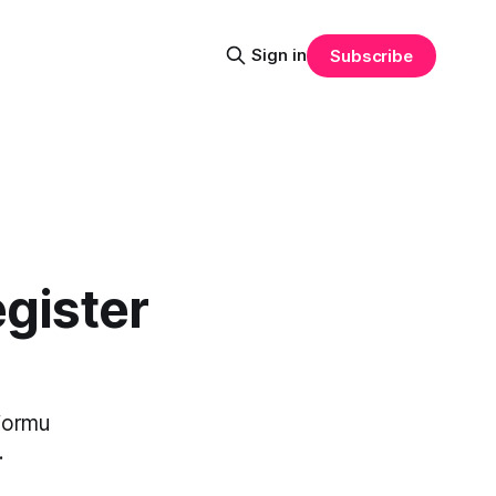
Sign in
Subscribe
egister
eformu
.