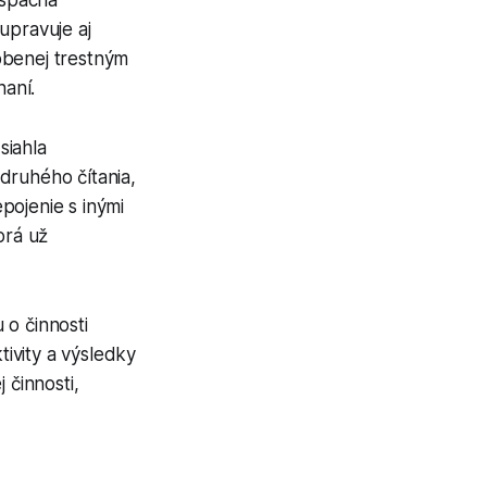
upravuje aj
benej trestným
aní.
siahla
druhého čítania,
pojenie s inými
orá už
 o činnosti
ivity a výsledky
činnosti,