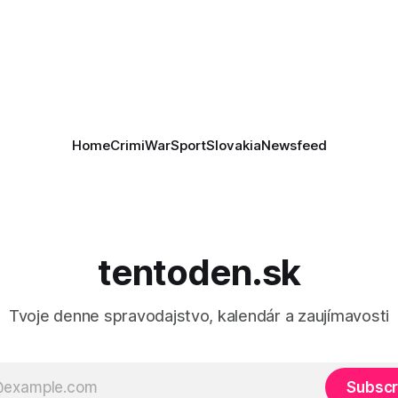
as je kľúčové pre úspešné
ktoré sa odvoláva agentúra A
e prímeria v Gaze. Agentúra
je, že Trump vyjadril
ie, že Izrael plní podmienky
rí
Home
Crimi
War
Sport
Slovakia
Newsfeed
tentoden.sk
Tvoje denne spravodajstvo, kalendár a zaujímavosti
Subscr