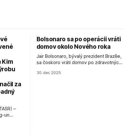
ové
Bolsonaro sa po operácii vráti
avené
domov okolo Nového roka
Jair Bolsonaro, bývalý prezident Brazílie,
a Kim
sa čoskoro vráti domov po zdravotných
ýrobu
zákrokoch, no väzenie ho neminie.
30. dec 2025
načil za
padný
TASR) –
ng-un
bajú
a nešetril
opnosti.
iá KĽDR, na