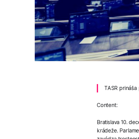
TASR prináša 
Content:
Bratislava 10. de
krádeže. Parlame
zavádza trestnosť