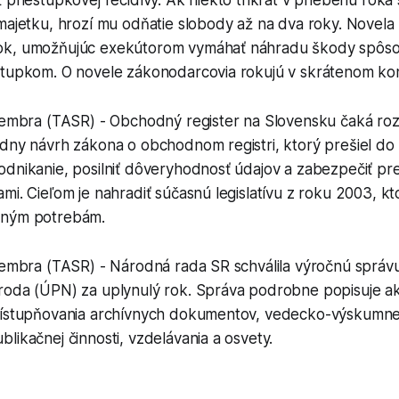
majetku, hrozí mu odňatie slobody až na dva roky. Novela 
ok, umožňujúc exekútorom vymáhať náhradu škody spôso
stupkom. O novele zákonodarcovia rokujú v skrátenom kon
ecembra (TASR) - Obchodný register na Slovensku čaká roz
dny návrh zákona o obchodnom registri, ktorý prešiel do 
dnikanie, posilniť dôveryhodnosť údajov a zabezpečiť pre
mi. Cieľom je nahradiť súčasnú legislatívu z roku 2003, kt
sným potrebám.
cembra (TASR) - Národná rada SR schválila výročnú správu
roda (ÚPN) za uplynulý rok. Správa podrobne popisuje akt
rístupňovania archívnych dokumentov, vedecko-výskumnej 
likačnej činnosti, vzdelávania a osvety.