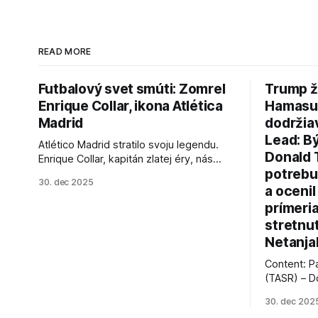
READ MORE
Futbalový svet smúti: Zomrel
Trump ž
Enrique Collar, ikona Atlética
Hamasu, 
Madrid
dodržia
Lead: B
Atlético Madrid stratilo svoju legendu.
Donald 
Enrique Collar, kapitán zlatej éry, nás
potrebu
opustil vo veku 91 rokov. Spomíname na
30. dec 2025
jeho úspechy a odkaz.
a ocenil
prímeri
stretnu
Netanja
Content: P
(TASR) – D
prezident 
30. dec 202
vyhlásil, 