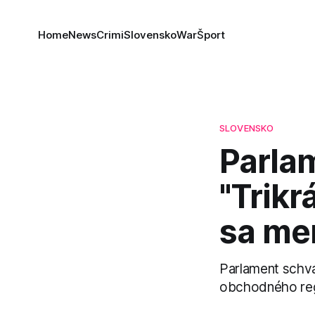
Home
News
Crimi
Slovensko
War
Šport
SLOVENSKO
Parlam
"Trikr
sa men
Parlament schvál
obchodného regi