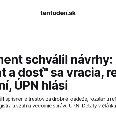
tentoden.sk
ent schválil návrhy:
át a dosť" sa vracia, r
í, ÚPN hlási
il sprísnenie trestov za drobné krádeže, rozsiahlu r
stra a vzal na vedomie správu ÚPN. Detaily v článku