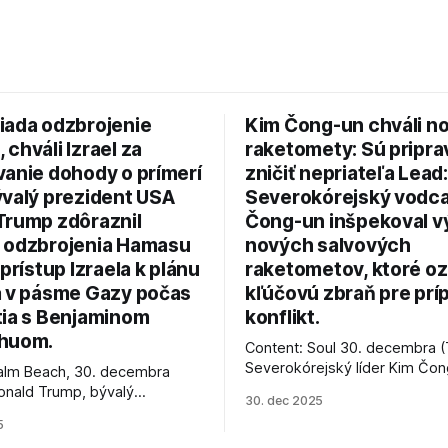
iada odzbrojenie
Kim Čong-un chváli n
chváli Izrael za
raketomety: Sú pripr
vanie dohody o prímerí
zničiť nepriateľa Lead:
ývalý prezident USA
Severokórejský vodc
Trump zdôraznil
Čong-un inšpekoval v
 odzbrojenia Hamasu
nových salvových
 prístup Izraela k plánu
raketometov, ktoré oz
a v pásme Gazy počas
kľúčovú zbraň pre prí
tia s Benjaminom
konflikt.
huom.
Content: Soul 30. decembra (
Severokórejský líder Kim Čo
alm Beach, 30. decembra
navštívil továreň, kde sa vyrá
onald Trump, bývalý
30. dec 2025
najnovšie salvové raketomety 
Spojených štátov, v pondelok
5
chválou na ich deštrukčné sch
že odzbrojenie palestínskeho
Informovali o tom štátne méd