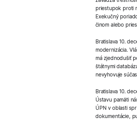
priestupok proti 
Exekučný poriad
činom alebo prie
Bratislava 10. d
modernizácia. Vlá
má zjednodušiť po
štátnymi databáza
nevyhovuje súča
Bratislava 10. de
Ústavu pamäti ná
ÚPN v oblasti sp
dokumentácie, pub