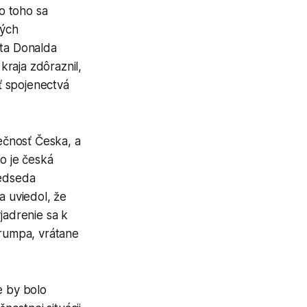
o toho sa
ných
ta Donalda
raja zdôraznil,
ť spojenectvá
ečnosť Česka, a
o je česká
redseda
 uviedol, že
adrenie sa k
Trumpa, vrátane
e by bolo