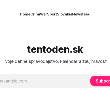
Home
Crimi
War
Sport
Slovakia
Newsfeed
tentoden.sk
Tvoje denne spravodajstvo, kalendár a zaujímavosti
Subscr