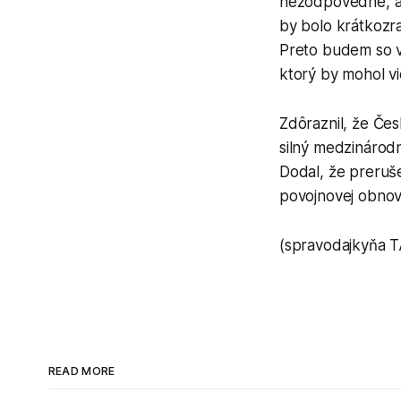
nezodpovedné, ak 
by bolo krátkoz
Preto budem so v
ktorý by mohol vi
Zdôraznil, že Čes
silný medzinárod
Dodal, že preruše
povojnovej obnov
(spravodajkyňa T
READ MORE