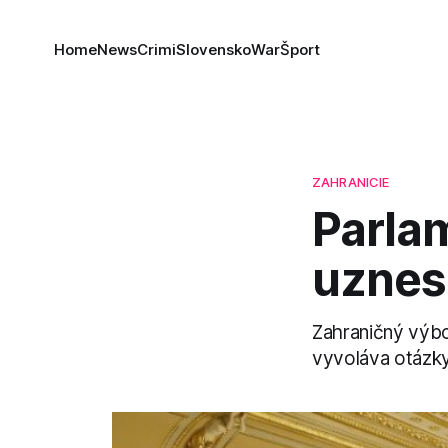
Home
News
Crimi
Slovensko
War
Šport
ZAHRANICIE
Parla
uznes
Zahraničný výbo
vyvoláva otázky 