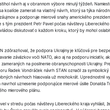
tihol návrh aj v obrannom výbore minulý týždeň. Namiest
 sa koalície zamerali na vlastný návrh, ktorý sa týka národ
záujmov a podporuje mierové snahy amerického preziden
 s tým prezident Petr Pavel počas návštevy Libereckého k
vládou diskutovať o každom kroku, ktorý by mohol oslabi
N zdôrazňoval, že podpora Ukrajiny je kľúčová pre bezp
avanie záväzkov voči NATO, ako aj na podporu iniciatív, ak
a, zameraných na posilnenie obranyschopnosti Ukrajiny. P
oru Radek Vondráček návrh STAN označil za symbolický a
ných návrhoch hlasovala už mnohokrát. Uprednostnil vyj
i a navrhol uznesenie podporujúce mierové úsilie Donalda 
ého mierového plánu.
vel v stredu počas návštevy Libereckého kraja vyhlásil, ž