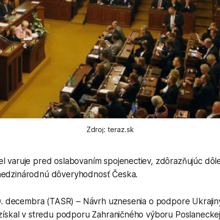
Zdroj: teraz.sk
el varuje pred oslabovaním spojenectiev, zdôrazňujúc dôl
medzinárodnú dôveryhodnosť Česka.
0. decembra (TASR) – Návrh uznesenia o podpore Ukrajin
ískal v stredu podporu Zahraničného výboru Poslanecke