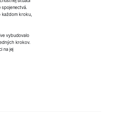
ostnej situácii
 spojenectvá.
 o každom kroku,
tíve vybudovalo
vedných krokov.
 na jej