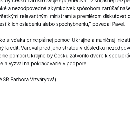
by Česko narušilo svoje spojenectvá. „V súčasnej bezpečn
raké a nezodpovedné akýmkoľvek spôsobom narúšať naše
šetkými relevantnými ministrami a premiérom diskutovať
esť k ich oslabeniu alebo spochybneniu,“ povedal Pavel.
ko si vďaka principiálnej pomoci Ukrajine a muničnej inicia
ný kredit. Varoval pred jeho stratou v dôsledku nezodpo
nie pomoci Ukrajine by Česku zatvorilo dvere k spolupráci
e a vyzval na pokračovanie v podpore.
ASR Barbora Vizváryová)