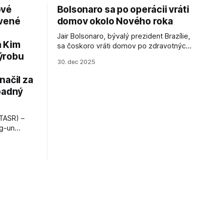
ové
Bolsonaro sa po operácii vráti
avené
domov okolo Nového roka
Jair Bolsonaro, bývalý prezident Brazílie,
a Kim
sa čoskoro vráti domov po zdravotných
ýrobu
zákrokoch, no väzenie ho neminie.
30. dec 2025
načil za
padný
TASR) –
ng-un
bajú
a nešetril
opnosti.
iá KĽDR, na
FP.