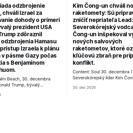
iada odzbrojenie
Kim Čong-un chváli n
chváli Izrael za
raketomety: Sú pripr
vanie dohody o prímerí
zničiť nepriateľa Lead:
ývalý prezident USA
Severokórejský vodc
Trump zdôraznil
Čong-un inšpekoval v
 odzbrojenia Hamasu
nových salvových
 prístup Izraela k plánu
raketometov, ktoré oz
a v pásme Gazy počas
kľúčovú zbraň pre prí
tia s Benjaminom
konflikt.
huom.
Content: Soul 30. decembra (
Severokórejský líder Kim Čo
alm Beach, 30. decembra
navštívil továreň, kde sa vyrá
onald Trump, bývalý
30. dec 2025
najnovšie salvové raketomety 
Spojených štátov, v pondelok
5
chválou na ich deštrukčné sch
že odzbrojenie palestínskeho
Informovali o tom štátne méd
as je kľúčové pre úspešné
ktoré sa odvoláva agentúra A
e prímeria v Gaze. Agentúra
je, že Trump vyjadril
ie, že Izrael plní podmienky
rí