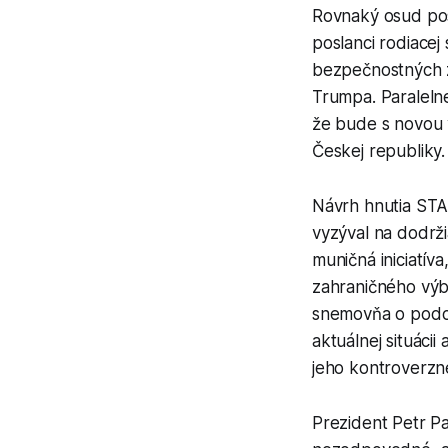
Rovnaký osud pos
poslanci rodiacej
bezpečnostných 
Trumpa. Paralelne
že bude s novou 
Českej republiky.
Návrh hnutia STA
vyzýval na dodrži
muničná iniciatív
zahraničného výb
snemovňa o podob
aktuálnej situáci
jeho kontroverzn
Prezident Petr Pa