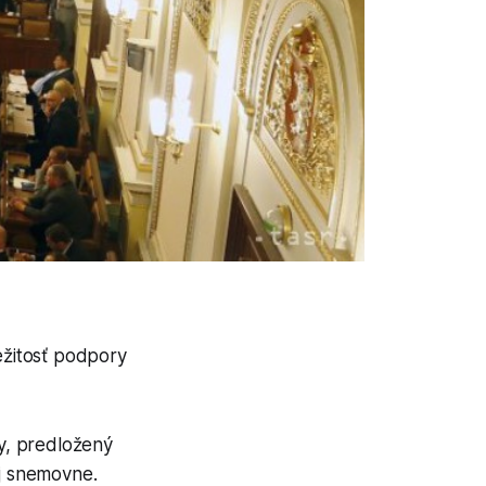
ežitosť podpory
y, predložený
j snemovne.