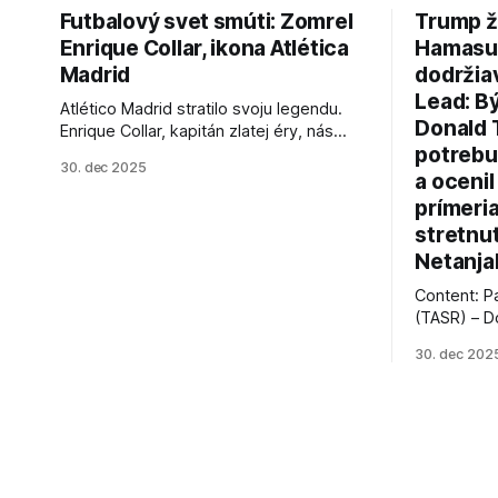
Futbalový svet smúti: Zomrel
Trump ž
Enrique Collar, ikona Atlética
Hamasu, 
Madrid
dodržia
Lead: B
Atlético Madrid stratilo svoju legendu.
Donald 
Enrique Collar, kapitán zlatej éry, nás
potrebu
opustil vo veku 91 rokov. Spomíname na
30. dec 2025
jeho úspechy a odkaz.
a ocenil
prímeri
stretnu
Netanja
Content: P
(TASR) – D
prezident 
30. dec 202
vyhlásil, 
hnutia Ham
dosiahnuti
AFP informu
presvedčen
dohody o p