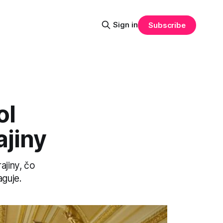
Sign in
Subscribe
ol
jiny
jiny, čo
aguje.