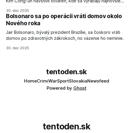
Kim Čong-un navštívil továreň, kde sa vyrábajú najnovšie
salvové raketomety a nešetril chválou na ich deštrukčné
30. dec 2025
schopnosti. Informovali o tom štátne médiá KĽDR, na ktoré
Bolsonaro sa po operácii vráti domov okolo
sa odvoláva agentúra AFP.
Nového roka
Jair Bolsonaro, bývalý prezident Brazílie, sa čoskoro vráti
domov po zdravotných zákrokoch, no väzenie ho neminie.
30. dec 2025
tentoden.sk
Home
Crimi
War
Sport
Slovakia
Newsfeed
Powered by
Ghost
tentoden.sk