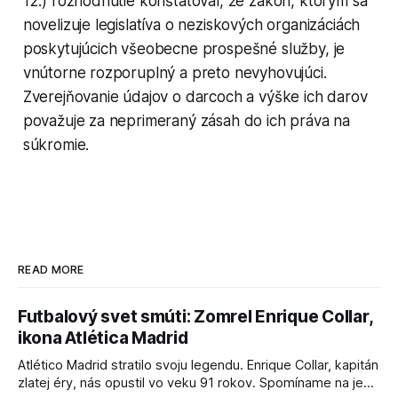
12.) rozhodnutie konštatoval, že zákon, ktorým sa
novelizuje legislatíva o neziskových organizáciách
poskytujúcich všeobecne prospešné služby, je
vnútorne rozporuplný a preto nevyhovujúci.
Zverejňovanie údajov o darcoch a výške ich darov
považuje za neprimeraný zásah do ich práva na
súkromie.
READ MORE
Futbalový svet smúti: Zomrel Enrique Collar,
ikona Atlética Madrid
Atlético Madrid stratilo svoju legendu. Enrique Collar, kapitán
zlatej éry, nás opustil vo veku 91 rokov. Spomíname na jeho