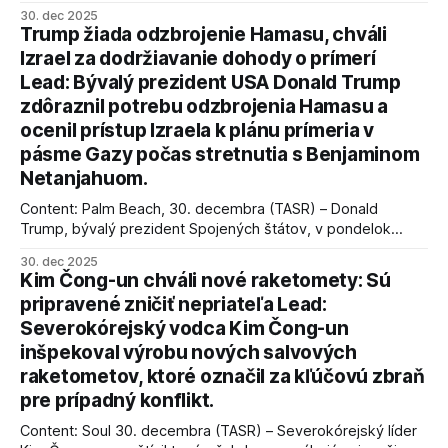
úspechy a odkaz.
30. dec 2025
Trump žiada odzbrojenie Hamasu, chváli
Izrael za dodržiavanie dohody o prímerí
Lead: Bývalý prezident USA Donald Trump
zdôraznil potrebu odzbrojenia Hamasu a
ocenil prístup Izraela k plánu prímeria v
pásme Gazy počas stretnutia s Benjaminom
Netanjahuom.
Content: Palm Beach, 30. decembra (TASR) – Donald
Trump, bývalý prezident Spojených štátov, v pondelok
vyhlásil, že odzbrojenie palestínskeho hnutia Hamas je
30. dec 2025
kľúčové pre úspešné dosiahnutie prímeria v Gaze. Agentúra
Kim Čong-un chváli nové raketomety: Sú
AFP informuje, že Trump vyjadril presvedčenie, že Izrael plní
pripravené zničiť nepriateľa Lead:
podmienky dohody o prí
Severokórejský vodca Kim Čong-un
inšpekoval výrobu nových salvových
raketometov, ktoré označil za kľúčovú zbraň
pre prípadný konflikt.
Content: Soul 30. decembra (TASR) – Severokórejský líder