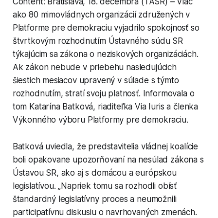
Content: Bratislava, 18. decembra (TASR) – Viac
ako 80 mimovládnych organizácií združených v
Platforme pre demokraciu vyjadrilo spokojnosť so
štvrtkovým rozhodnutím Ústavného súdu SR
týkajúcim sa zákona o neziskových organizáciách.
Ak zákon nebude v priebehu nasledujúcich
šiestich mesiacov upravený v súlade s týmto
rozhodnutím, stratí svoju platnosť. Informovala o
tom Katarína Batková, riaditeľka Via Iuris a členka
Výkonného výboru Platformy pre demokraciu.
Batková uviedla, že predstavitelia vládnej koalície
boli opakovane upozorňovaní na nesúlad zákona s
Ústavou SR, ako aj s domácou a európskou
legislatívou. „Napriek tomu sa rozhodli obísť
štandardný legislatívny proces a neumožnili
participatívnu diskusiu o navrhovaných zmenách.