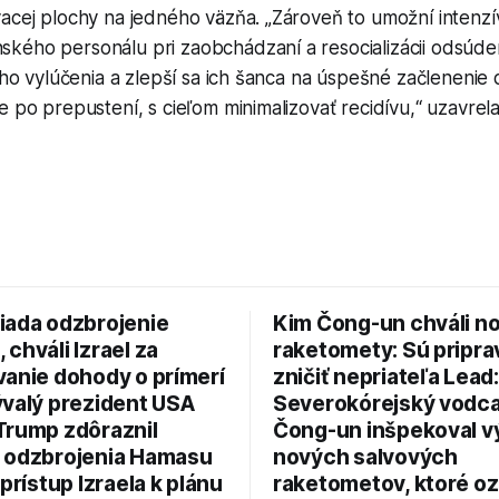
acej plochy na jedného väzňa. „Zároveň to umožní intenzí
kého personálu pri zaobchádzaní a resocializácii odsúden
neho vylúčenia a zlepší sa ich šanca na úspešné začlenenie
e po prepustení, s cieľom minimalizovať recidívu,“ uzavrel
iada odzbrojenie
Kim Čong-un chváli n
chváli Izrael za
raketomety: Sú pripr
vanie dohody o prímerí
zničiť nepriateľa Lead:
ývalý prezident USA
Severokórejský vodc
Trump zdôraznil
Čong-un inšpekoval v
 odzbrojenia Hamasu
nových salvových
 prístup Izraela k plánu
raketometov, ktoré oz