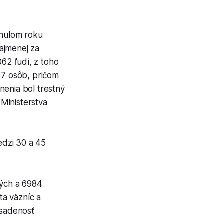
ynulom roku
ajmenej za
62 ľudí, z toho
07 osôb, pričom
nenia bol trestný
Ministerstva
edzi 30 a 45
ných a 6984
ta väzníc a
bsadenosť