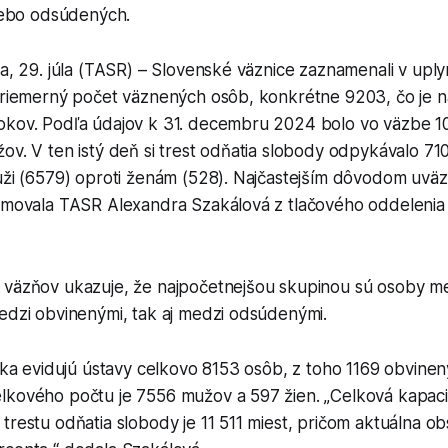
lebo odsúdených.
va, 29. júla (TASR) – Slovenské väznice zaznamenali v upl
 priemerný počet väznených osôb, konkrétne 9203, čo je n
okov. Podľa údajov k 31. decembru 2024 bolo vo väzbe 10
ov. V ten istý deň si trest odňatia slobody odpykávalo 71
uži (6579) oproti ženám (528). Najčastejším dôvodom uväz
ormovala TASR Alexandra Szakálová z tlačového oddelenia 
 väzňov ukazuje, že najpočetnejšou skupinou sú osoby m
edzi obvinenými, tak aj medzi odsúdenými.
roka evidujú ústavy celkovo 8153 osôb, z toho 1169 obvine
lkového počtu je 7556 mužov a 597 žien. „Celková kapaci
trestu odňatia slobody je 11 511 miest, pričom aktuálna o