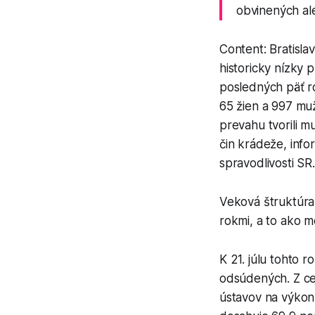
obvinených a
Content: Bratisla
historicky nízky
posledných päť r
65 žien a 997 muž
prevahu tvorili m
čin krádeže, inf
spravodlivosti SR.
Veková štruktúra
rokmi, a to ako m
K 21. júlu tohto 
odsúdených. Z ce
ústavov na výkon 