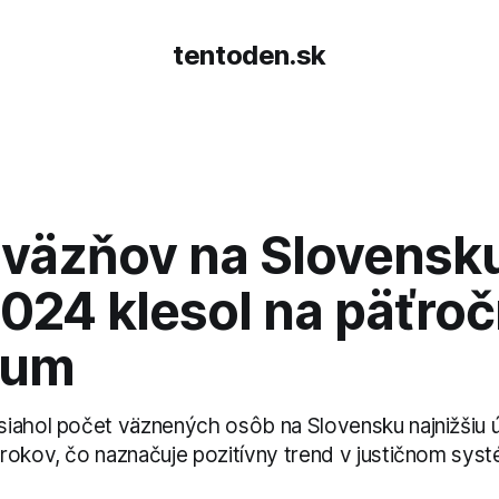
tentoden.sk
 väzňov na Slovensk
2024 klesol na päťro
mum
iahol počet väznených osôb na Slovensku najnižšiu 
rokov, čo naznačuje pozitívny trend v justičnom sys