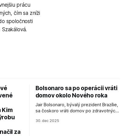
vnejšiu prácu
ých, čím sa zníži
 do spoločnosti
a Szakálová.
ové
Bolsonaro sa po operácii vráti
avené
domov okolo Nového roka
Jair Bolsonaro, bývalý prezident Brazílie,
a Kim
sa čoskoro vráti domov po zdravotných
ýrobu
zákrokoch, no väzenie ho neminie.
30. dec 2025
načil za