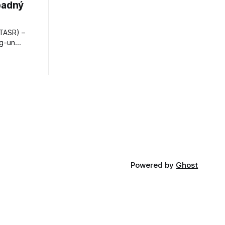
padný
TASR) –
ng-un
bajú
a nešetril
opnosti.
iá KĽDR, na
FP.
Powered by
Ghost