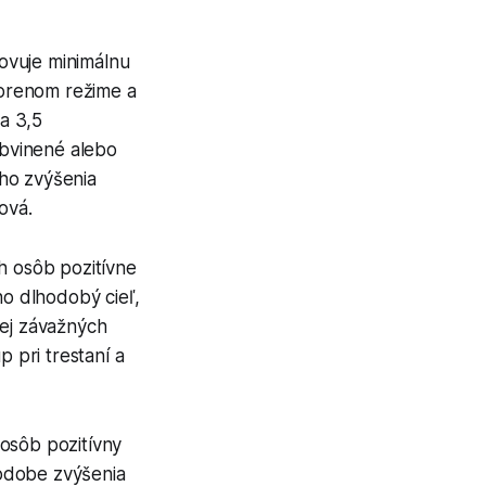
novuje minimálnu
vorenom režime a
a 3,5
bvinené alebo
ho zvýšenia
ová.
h osôb pozitívne
ho dlhodobý cieľ,
nej závažných
p pri trestaní a
 osôb pozitívny
podobe zvýšenia