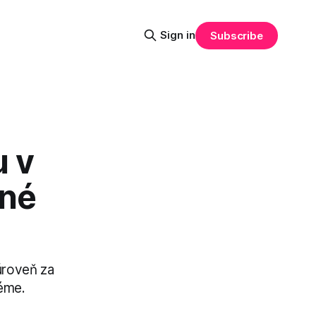
Sign in
Subscribe
u v
čné
úroveň za
téme.