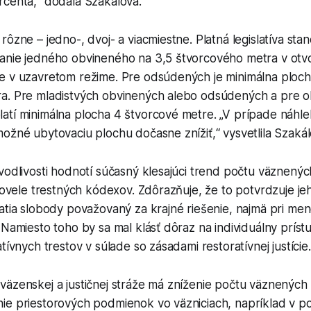
rcenta,“ dodala Szakálová.
rôzne – jedno-, dvoj- a viacmiestne. Platná legislatíva sta
anie jedného obvineného na 3,5 štvorcového metra v ot
e v uzavretom režime. Pre odsúdených je minimálna ploch
a. Pre mladistvých obvinených alebo odsúdených a pre o
atí minimálna plocha 4 štvorcové metre. „V prípade náhle
ožné ubytovaciu plochu dočasne znížiť,“ vysvetlila Szakál
vodlivosti hodnotí súčasný klesajúci trend počtu väznenýc
 novele trestných kódexov. Zdôrazňuje, že to potvrdzuje je
atia slobody považovaný za krajné riešenie, najmä pri me
 Namiesto toho by sa mal klásť dôraz na individuálny prístu
tívnych trestov v súlade so zásadami restoratívnej justície.
väzenskej a justičnej stráže má zníženie počtu väznených
ie priestorových podmienok vo väzniciach, napríklad v 