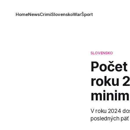
Home
News
Crimi
Slovensko
War
Šport
SLOVENSKO
Počet
roku 
mini
V roku 2024 dos
posledných päť 