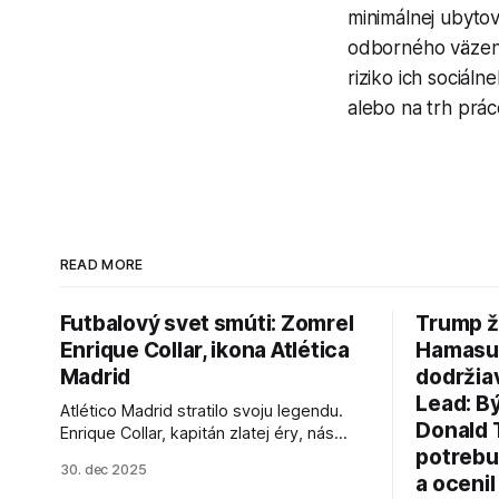
minimálnej ubytov
odborného väzens
riziko ich sociál
alebo na trh prác
READ MORE
Futbalový svet smúti: Zomrel
Trump ž
Enrique Collar, ikona Atlética
Hamasu, 
Madrid
dodržia
Lead: B
Atlético Madrid stratilo svoju legendu.
Donald 
Enrique Collar, kapitán zlatej éry, nás
potrebu
opustil vo veku 91 rokov. Spomíname na
30. dec 2025
jeho úspechy a odkaz.
a ocenil