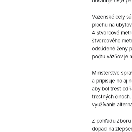
dosahuje 69,9 pe
Väzenské cely sú 
plochu na ubytov
4 štvorcové metr
štvorcového metr
odsúdené ženy pl
počtu väzňov je m
Ministerstvo spra
a pripisuje ho aj
aby bol trest odň
trestných činoch.
využívanie alterna
Z pohľadu Zboru 
dopad na zlepšen