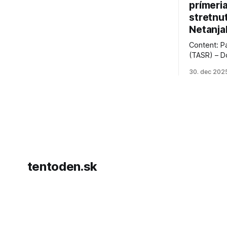
prímeri
stretnu
Netanja
Content: P
(TASR) – D
prezident 
30. dec 202
vyhlásil, 
hnutia Ham
dosiahnuti
AFP informu
presvedčen
dohody o p
tentoden.sk