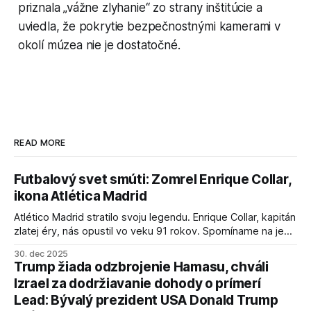
priznala „vážne zlyhanie“ zo strany inštitúcie a
uviedla, že pokrytie bezpečnostnými kamerami v
okolí múzea nie je dostatočné.
READ MORE
Futbalový svet smúti: Zomrel Enrique Collar,
ikona Atlética Madrid
Atlético Madrid stratilo svoju legendu. Enrique Collar, kapitán
zlatej éry, nás opustil vo veku 91 rokov. Spomíname na jeho
úspechy a odkaz.
30. dec 2025
Trump žiada odzbrojenie Hamasu, chváli
Izrael za dodržiavanie dohody o prímerí
Lead: Bývalý prezident USA Donald Trump