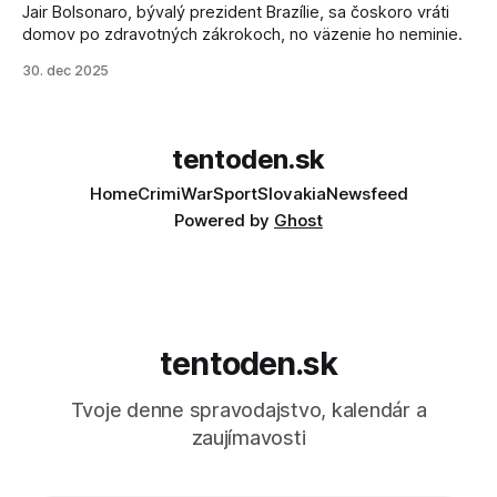
Jair Bolsonaro, bývalý prezident Brazílie, sa čoskoro vráti
domov po zdravotných zákrokoch, no väzenie ho neminie.
30. dec 2025
tentoden.sk
Home
Crimi
War
Sport
Slovakia
Newsfeed
Powered by
Ghost
tentoden.sk
Tvoje denne spravodajstvo, kalendár a
zaujímavosti