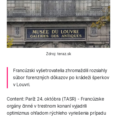
Zdroj: teraz.sk
Francúzski vyšetrovatelia zhromaždili rozsiahly
súbor forenzných dôkazov po krádeži šperkov
v Louvri.
Content: Paríž 24. októbra (TASR) - Francúzske
orgány činné v trestnom konaní vyjadrili
optimizmus ohľadom rýchleho vyriešenia prípadu