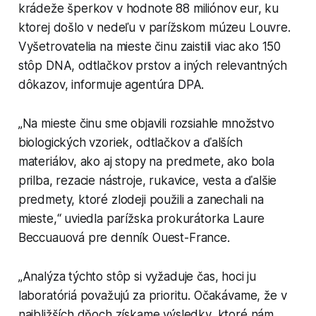
krádeže šperkov v hodnote 88 miliónov eur, ku
ktorej došlo v nedeľu v parížskom múzeu Louvre.
Vyšetrovatelia na mieste činu zaistili viac ako 150
stôp DNA, odtlačkov prstov a iných relevantných
dôkazov, informuje agentúra DPA.
„Na mieste činu sme objavili rozsiahle množstvo
biologických vzoriek, odtlačkov a ďalších
materiálov, ako aj stopy na predmete, ako bola
prilba, rezacie nástroje, rukavice, vesta a ďalšie
predmety, ktoré zlodeji použili a zanechali na
mieste,“ uviedla parížska prokurátorka Laure
Beccuauová pre denník Ouest-France.
„Analýza týchto stôp si vyžaduje čas, hoci ju
laboratóriá považujú za prioritu. Očakávame, že v
najbližších dňoch získame výsledky, ktoré nám