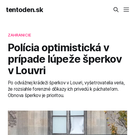
tentoden.sk
ZAHRANICIE
Polícia optimistická v
prípade lúpeže šperkov
v Louvri
Po odvážnej krádeži šperkov v Louvri, vyšetrovatelia veria,
že rozsiahle forenzné dôkazy ich privedú k páchateľom.
Obnova šperkov je prioritou.