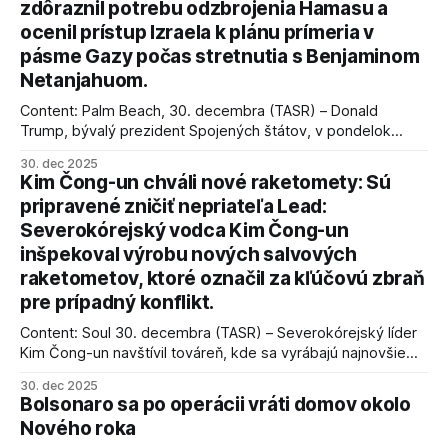
zdôraznil potrebu odzbrojenia Hamasu a
ocenil prístup Izraela k plánu prímeria v
pásme Gazy počas stretnutia s Benjaminom
Netanjahuom.
Content: Palm Beach, 30. decembra (TASR) – Donald
Trump, bývalý prezident Spojených štátov, v pondelok
vyhlásil, že odzbrojenie palestínskeho hnutia Hamas je
30. dec 2025
kľúčové pre úspešné dosiahnutie prímeria v Gaze. Agentúra
Kim Čong-un chváli nové raketomety: Sú
AFP informuje, že Trump vyjadril presvedčenie, že Izrael plní
pripravené zničiť nepriateľa Lead:
podmienky dohody o prí
Severokórejský vodca Kim Čong-un
inšpekoval výrobu nových salvových
raketometov, ktoré označil za kľúčovú zbraň
pre prípadný konflikt.
Content: Soul 30. decembra (TASR) – Severokórejský líder
Kim Čong-un navštívil továreň, kde sa vyrábajú najnovšie
salvové raketomety a nešetril chválou na ich deštrukčné
30. dec 2025
schopnosti. Informovali o tom štátne médiá KĽDR, na ktoré
Bolsonaro sa po operácii vráti domov okolo
sa odvoláva agentúra AFP.
Nového roka