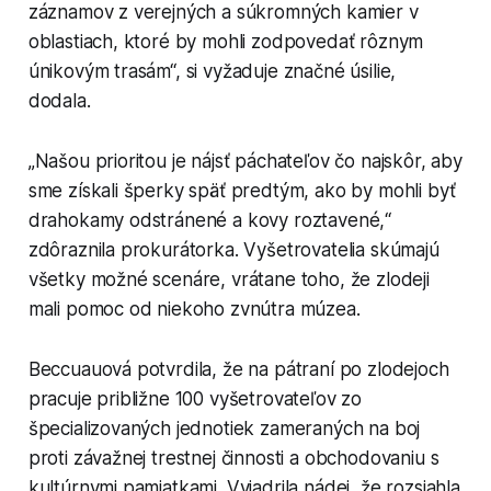
záznamov z verejných a súkromných kamier v
oblastiach, ktoré by mohli zodpovedať rôznym
únikovým trasám“, si vyžaduje značné úsilie,
dodala.
„Našou prioritou je nájsť páchateľov čo najskôr, aby
sme získali šperky späť predtým, ako by mohli byť
drahokamy odstránené a kovy roztavené,“
zdôraznila prokurátorka. Vyšetrovatelia skúmajú
všetky možné scenáre, vrátane toho, že zlodeji
mali pomoc od niekoho zvnútra múzea.
Beccuauová potvrdila, že na pátraní po zlodejoch
pracuje približne 100 vyšetrovateľov zo
špecializovaných jednotiek zameraných na boj
proti závažnej trestnej činnosti a obchodovaniu s
kultúrnymi pamiatkami. Vyjadrila nádej, že rozsiahla