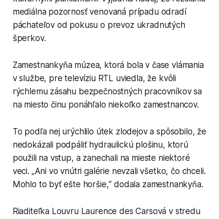
mediálna pozornosť venovaná prípadu odradí
páchateľov od pokusu o prevoz ukradnutých
šperkov.
Zamestnankyňa múzea, ktorá bola v čase vlámania
v službe, pre televíziu RTL uviedla, že kvôli
rýchlemu zásahu bezpečnostných pracovníkov sa
na miesto činu ponáhľalo niekoľko zamestnancov.
To podľa nej urýchlilo útek zlodejov a spôsobilo, že
nedokázali podpáliť hydraulickú plošinu, ktorú
použili na vstup, a zanechali na mieste niektoré
veci. „Ani vo vnútri galérie nevzali všetko, čo chceli.
Mohlo to byť ešte horšie,“ dodala zamestnankyňa.
Riaditeľka Louvru Laurence des Carsová v stredu