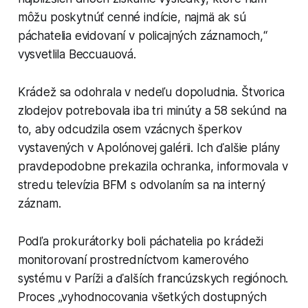
môžu poskytnúť cenné indície, najmä ak sú
páchatelia evidovaní v policajných záznamoch,“
vysvetlila Beccuauová.
Krádež sa odohrala v nedeľu dopoludnia. Štvorica
zlodejov potrebovala iba tri minúty a 58 sekúnd na
to, aby odcudzila osem vzácnych šperkov
vystavených v Apolónovej galérii. Ich ďalšie plány
pravdepodobne prekazila ochranka, informovala v
stredu televízia BFM s odvolaním sa na interný
záznam.
Podľa prokurátorky boli páchatelia po krádeži
monitorovaní prostredníctvom kamerového
systému v Paríži a ďalších francúzskych regiónoch.
Proces „vyhodnocovania všetkých dostupných