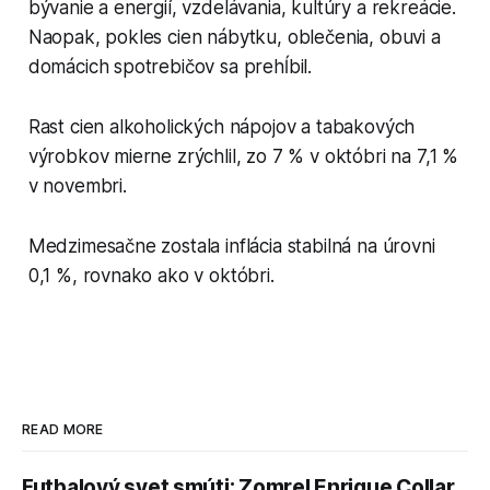
bývanie a energií, vzdelávania, kultúry a rekreácie.
Naopak, pokles cien nábytku, oblečenia, obuvi a
domácich spotrebičov sa prehĺbil.
Rast cien alkoholických nápojov a tabakových
výrobkov mierne zrýchlil, zo 7 % v októbri na 7,1 %
v novembri.
Medzimesačne zostala inflácia stabilná na úrovni
0,1 %, rovnako ako v októbri.
READ MORE
Futbalový svet smúti: Zomrel Enrique Collar,