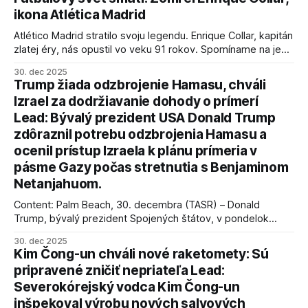
ikona Atlética Madrid
Atlético Madrid stratilo svoju legendu. Enrique Collar, kapitán
zlatej éry, nás opustil vo veku 91 rokov. Spomíname na jeho
úspechy a odkaz.
30. dec 2025
Trump žiada odzbrojenie Hamasu, chváli
Izrael za dodržiavanie dohody o prímerí
Lead: Bývalý prezident USA Donald Trump
zdôraznil potrebu odzbrojenia Hamasu a
ocenil prístup Izraela k plánu prímeria v
pásme Gazy počas stretnutia s Benjaminom
Netanjahuom.
Content: Palm Beach, 30. decembra (TASR) – Donald
Trump, bývalý prezident Spojených štátov, v pondelok
vyhlásil, že odzbrojenie palestínskeho hnutia Hamas je
30. dec 2025
kľúčové pre úspešné dosiahnutie prímeria v Gaze. Agentúra
Kim Čong-un chváli nové raketomety: Sú
AFP informuje, že Trump vyjadril presvedčenie, že Izrael plní
pripravené zničiť nepriateľa Lead:
podmienky dohody o prí
Severokórejský vodca Kim Čong-un
inšpekoval výrobu nových salvových