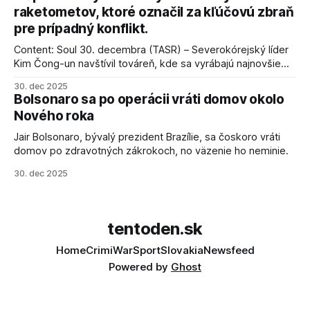
raketometov, ktoré označil za kľúčovú zbraň
pre prípadný konflikt.
Content: Soul 30. decembra (TASR) – Severokórejský líder
Kim Čong-un navštívil továreň, kde sa vyrábajú najnovšie
salvové raketomety a nešetril chválou na ich deštrukčné
30. dec 2025
schopnosti. Informovali o tom štátne médiá KĽDR, na ktoré
Bolsonaro sa po operácii vráti domov okolo
sa odvoláva agentúra AFP.
Nového roka
Jair Bolsonaro, bývalý prezident Brazílie, sa čoskoro vráti
domov po zdravotných zákrokoch, no väzenie ho neminie.
30. dec 2025
tentoden.sk
Home
Crimi
War
Sport
Slovakia
Newsfeed
Powered by
Ghost