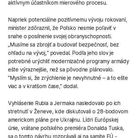
aktívnym účastníkom mierového procesu.
Napriek potenciálne pozitívnemu vývoju rokovaní,
minister zdôraznil, že Poľsko nesmie poľaviť v
snahe o posilnenie svojej obranyschopnosti.
„Musíme sa zbrojiť a budovať bezpečnosť, bez
ohľadu na vývoj,“ povedal. Podľa jeho slov je
potrebné urýchliť modernizačné programy armády
ešte výraznejšie, než sa pôvodne plánovalo.
"Myslím si, že zrýchlenie je nevyhnutné – a to ešte
viac a v kratšom čase," dodal.
Vyhlásenie Rubia a Jermaka nasledovalo po ich
stretnutí v Ženeve, kde diskutovali o 28-bodovom
americkom pláne pre Ukrajinu. Lídri Európskej
únie, vrátane poľského premiéra Donalda Tuska,
sa o tomto návrhu rozprávali aj na samite EÚ -