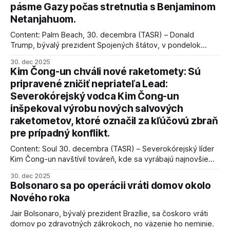
pásme Gazy počas stretnutia s Benjaminom
Netanjahuom.
Content: Palm Beach, 30. decembra (TASR) – Donald
Trump, bývalý prezident Spojených štátov, v pondelok
vyhlásil, že odzbrojenie palestínskeho hnutia Hamas je
30. dec 2025
kľúčové pre úspešné dosiahnutie prímeria v Gaze. Agentúra
Kim Čong-un chváli nové raketomety: Sú
AFP informuje, že Trump vyjadril presvedčenie, že Izrael plní
pripravené zničiť nepriateľa Lead:
podmienky dohody o prí
Severokórejský vodca Kim Čong-un
inšpekoval výrobu nových salvových
raketometov, ktoré označil za kľúčovú zbraň
pre prípadný konflikt.
Content: Soul 30. decembra (TASR) – Severokórejský líder
Kim Čong-un navštívil továreň, kde sa vyrábajú najnovšie
salvové raketomety a nešetril chválou na ich deštrukčné
30. dec 2025
schopnosti. Informovali o tom štátne médiá KĽDR, na ktoré
Bolsonaro sa po operácii vráti domov okolo
sa odvoláva agentúra AFP.
Nového roka
Jair Bolsonaro, bývalý prezident Brazílie, sa čoskoro vráti
domov po zdravotných zákrokoch, no väzenie ho neminie.