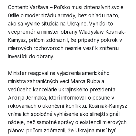
Content: Varšava – Poľsko musí zintenzívniť svoje
úsilie o modernizáciu armády, bez ohľadu na to,
ako sa vyvinie situácia na Ukrajine. Vyhlásil to
vicepremiér a minister obrany Wladyslaw Kosiniak-
Kamysz, pričom zdôraznil, že prípadný pokrok v
mierových rozhovoroch nesmie viesť k zníženiu
investícií do obrany.
Minister reagoval na vyjadrenia amerického
ministra zahraničných vecí Marca Rubia a
vedúceho kancelárie ukrajinského prezidenta
Andrija Jermaka, ktorí informovali o posune v
rokovaniach o ukončení konfliktu. Kosiniak-Kamysz
vníma ich spoločné vyhlásenie ako silnejší signál
nádeje, než samotné správy o existencii mierových
plánov, pričom zdôraznil, že Ukrajina musí byť