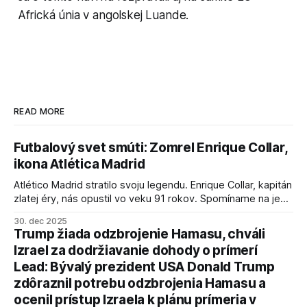
Africká únia v angolskej Luande.
READ MORE
Futbalový svet smúti: Zomrel Enrique Collar,
ikona Atlética Madrid
Atlético Madrid stratilo svoju legendu. Enrique Collar, kapitán
zlatej éry, nás opustil vo veku 91 rokov. Spomíname na jeho
úspechy a odkaz.
30. dec 2025
Trump žiada odzbrojenie Hamasu, chváli
Izrael za dodržiavanie dohody o prímerí
Lead: Bývalý prezident USA Donald Trump
zdôraznil potrebu odzbrojenia Hamasu a
ocenil prístup Izraela k plánu prímeria v