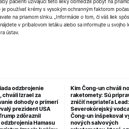
y pacienti užívajúci tieto lieky obmedzili pobyt na priam
é je používať krémy s vysokým ochranným faktorom počas 
avate na priamom slnku. „Informácie o tom, či váš liek sp
o, nájdete v príbalovom letáku alebo sa informujte u svojho 
ra ústav.
iada odzbrojenie
Kim Čong-un chváli n
chváli Izrael za
raketomety: Sú pripr
vanie dohody o prímerí
zničiť nepriateľa Lead:
ývalý prezident USA
Severokórejský vodc
Trump zdôraznil
Čong-un inšpekoval v
 odzbrojenia Hamasu
nových salvových