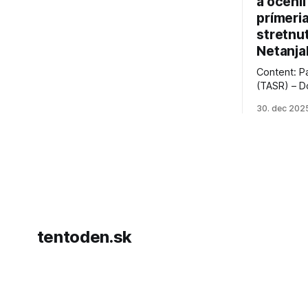
a ocenil
prímeri
stretnu
Netanja
Content: P
(TASR) – D
prezident 
30. dec 202
vyhlásil, 
hnutia Ham
dosiahnuti
AFP informu
presvedčen
dohody o p
tentoden.sk