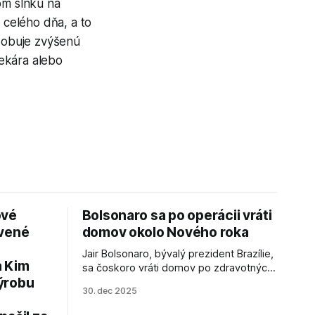
om slnku na
celého dňa, a to
ôsobuje zvýšenú
lekára alebo
ové
Bolsonaro sa po operácii vráti
avené
domov okolo Nového roka
Jair Bolsonaro, bývalý prezident Brazílie,
a Kim
sa čoskoro vráti domov po zdravotných
ýrobu
zákrokoch, no väzenie ho neminie.
30. dec 2025