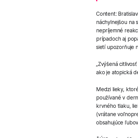
Content: Bratisla
náchylnejšou na s
nepríjemné reakc
prípadoch aj popá
sietí upozorňuje 
„Zvýšená citlivos
ako je atopická d
Medzi lieky, ktoré
používané v dermat
krvného tlaku, li
(vrátane voľnopre
obsahujúce ľubo