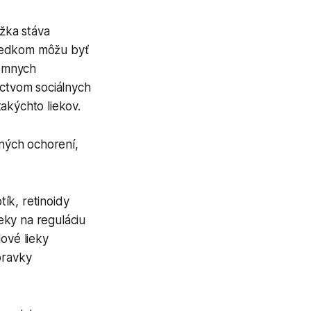
ožka stáva
ôsledkom môžu byť
rémnych
íctvom sociálnych
akýchto liekov.
žných ochorení,
tík, retinoidy
ieky na reguláciu
ové lieky
pravky