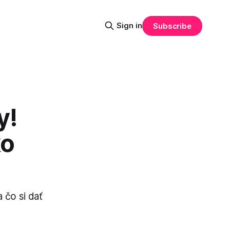
Sign in
Subscribe
y!
ko
a čo si dať