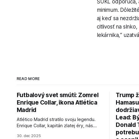
ŠÚKL odporúča, ab
minimum. Dôležit
aj keď sa nezdrži
citlivosť na slnk
lekárnika,“ uzatvá
READ MORE
Futbalový svet smúti: Zomrel
Trump ž
Enrique Collar, ikona Atlética
Hamasu, 
Madrid
dodržia
Lead: B
Atlético Madrid stratilo svoju legendu.
Donald 
Enrique Collar, kapitán zlatej éry, nás
potrebu
opustil vo veku 91 rokov. Spomíname na
30. dec 2025
jeho úspechy a odkaz.