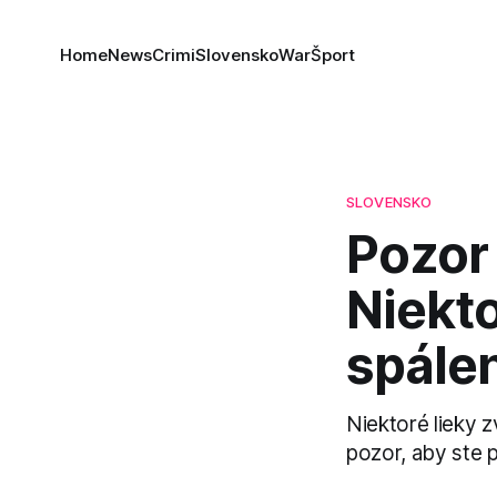
Home
News
Crimi
Slovensko
War
Šport
SLOVENSKO
Pozor 
Niekto
spále
Niektoré lieky z
pozor, aby ste 