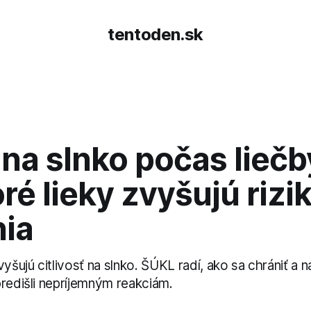
tentoden.sk
na slnko počas liečb
ré lieky zvyšujú rizi
nia
vyšujú citlivosť na slnko. ŠÚKL radí, ako sa chrániť a n
predišli nepríjemným reakciám.