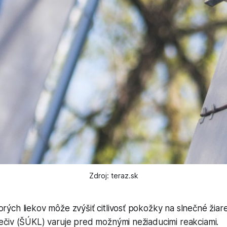
Zdroj: teraz.sk
orých liekov môže zvýšiť citlivosť pokožky na slnečné žiare
iečiv (ŠÚKL) varuje pred možnými nežiaducimi reakciami.