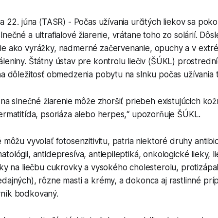
va 22. júna (TASR) - Počas užívania určitých liekov sa pok
lnečné a ultrafialové žiarenie, vrátane toho zo solárií. D
ie ako vyrážky, nadmerné začervenanie, opuchy a v ext
leniny. Štátny ústav pre kontrolu liečiv (ŠÚKL) prostredn
na dôležitosť obmedzenia pobytu na slnku počas užívania t
ť na slnečné žiarenie môže zhoršiť priebeh existujúcich ko
ermatitída, psoriáza alebo herpes,“ upozorňuje ŠÚKL.
 môžu vyvolať fotosenzitivitu, patria niektoré druhy antibio
ológii, antidepresíva, antiepileptiká, onkologické lieky, l
eky na liečbu cukrovky a vysokého cholesterolu, protizápal
dajných), rôzne masti a krémy, a dokonca aj rastlinné prí
vník bodkovaný.