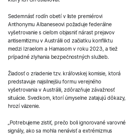
Sedemnásť rodín obetí v liste premiérovi
Anthonymu Albaneseovi požaduje federálne
vyšetrovanie s cieľom objasniť nárast prejavov
antisemitizmu v Austrálii od začiatku konfliktu
medzi Izraelom a Hamasom v roku 2023, a tiež
prípadné zlyhania bezpečnostných služieb.
Žiadosť o zriadenie tzv. kráľovskej komisie, ktorá
predstavuje najsilnejšiu formu verejného
vyšetrovania v Austrálii, zdôrazňuje závažnosť
situácie. Svedkom, ktorí úmyselne zatajujú dôkazy,
hrozí väzenie.
„Potrebujeme zistiť, prečo boli ignorované varovné
signály, ako sa mohla nenávisť a extrémizmus