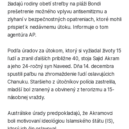
žiadajú rodiny obetí streľby na pláži Bondi
prešetrenie možného vplyvu antisemitizmu a
zlyhaní v bezpečnostných opatreniach, ktoré mohli
prispieť k nedávnemu útoku. Informuje o tom
agentúra AP.
Podľa úradov za útokom, ktorý si vyžiadal životy 15
ľudí a zranil ďalších približne 40, stoja Sajid Akram
a jeho 24-ročný syn Naveed. Dňa 14. decembra
spustili paľbu na zhromaždenie ľudí oslavujúcich
Chanuku. Staršieho z útočníkov polícia zastrelila,
mladší bol zranený a obvinený z terorizmu a 15-
násobnej vraždy.
Austrálske úrady predpokladajú, že Akramovci
boli motivovaní ideológiou Islamského štátu (IS),
ktorý ich čin oslavoval.