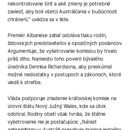
nekontrolovane šíriť a aké zmeny je potrebné
zaviesť, aby boli všetci Austrálčania v budúcnosti
chránení,“ uvádza sa v liste.
Premiér Albanese zatiaľ odoláva tlaku rodín,
židovských predstaviteľov a opozičných poslancov.
Argumentuje, že vyšetrovanie komisiou by trvalo
príliš dlho. Namiesto toho poveril bývalého
úradníka Dennisa Richardsona, aby preskúmal
možné nedostatky v postupoch a zákonoch, ktoré
viedli k streľbe.
Vláda podporuje zriadenie kráľovskej komisie na
úrovni štátu Nový Južný Wales, kde sa útok
odohral. Rodiny obetí však tvrdia, že štátne
vyšetrovanie nie je postačujúce. „Nárast
antisemitizmu v Austrálii presahuje hranice jedného