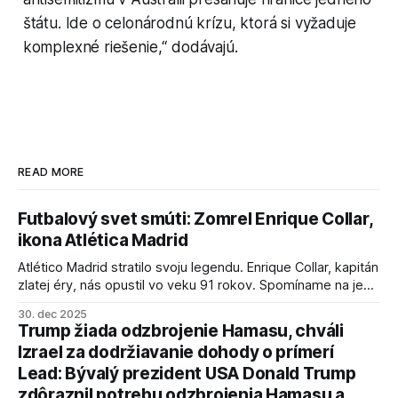
štátu. Ide o celonárodnú krízu, ktorá si vyžaduje
komplexné riešenie,“ dodávajú.
READ MORE
Futbalový svet smúti: Zomrel Enrique Collar,
ikona Atlética Madrid
Atlético Madrid stratilo svoju legendu. Enrique Collar, kapitán
zlatej éry, nás opustil vo veku 91 rokov. Spomíname na jeho
úspechy a odkaz.
30. dec 2025
Trump žiada odzbrojenie Hamasu, chváli
Izrael za dodržiavanie dohody o prímerí
Lead: Bývalý prezident USA Donald Trump
zdôraznil potrebu odzbrojenia Hamasu a