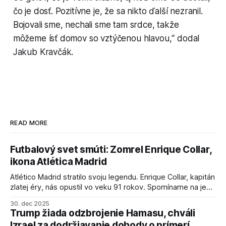
čo je dosť. Pozitívne je, že sa nikto ďalší nezranil.
Bojovali sme, nechali sme tam srdce, takže
môžeme ísť domov so vztýčenou hlavou,“ dodal
Jakub Kravčák.
READ MORE
Futbalový svet smúti: Zomrel Enrique Collar,
ikona Atlética Madrid
Atlético Madrid stratilo svoju legendu. Enrique Collar, kapitán
zlatej éry, nás opustil vo veku 91 rokov. Spomíname na jeho
úspechy a odkaz.
30. dec 2025
Trump žiada odzbrojenie Hamasu, chváli
Izrael za dodržiavanie dohody o prímerí