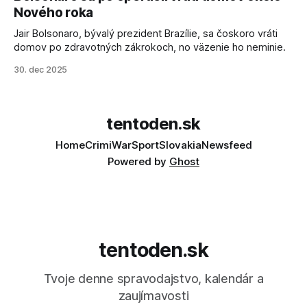
sa odvoláva agentúra AFP.
Nového roka
Jair Bolsonaro, bývalý prezident Brazílie, sa čoskoro vráti
domov po zdravotných zákrokoch, no väzenie ho neminie.
30. dec 2025
tentoden.sk
Home
Crimi
War
Sport
Slovakia
Newsfeed
Powered by
Ghost
tentoden.sk
Tvoje denne spravodajstvo, kalendár a
zaujímavosti