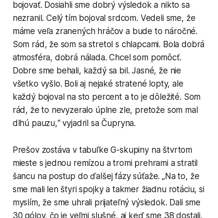
bojovať. Dosiahli sme dobrý výsledok a nikto sa
nezranil. Celý tím bojoval srdcom. Vedeli sme, že
máme veľa zranených hráčov a bude to náročné.
Som rád, že som sa stretol s chlapcami. Bola dobrá
atmosféra, dobrá nálada. Chcel som pomôcť.
Dobre sme behali, každý sa bil. Jasné, že nie
všetko vyšlo. Boli aj nejaké stratené lopty, ale
každý bojoval na sto percent a to je dôležité. Som
rád, že to nevyzeralo úplne zle, pretože som mal
dlhú pauzu,“ vyjadril sa Čupryna.
Prešov zostáva v tabuľke G-skupiny na štvrtom
mieste s jednou remízou a tromi prehrami a stratil
šancu na postup do ďalšej fázy súťaže. „Na to, že
sme mali len štyri spojky a takmer žiadnu rotáciu, si
myslím, že sme uhrali prijateľný výsledok. Dali sme
30 gólov, čo je veľmi slušné, aj keď sme 38 dostali,