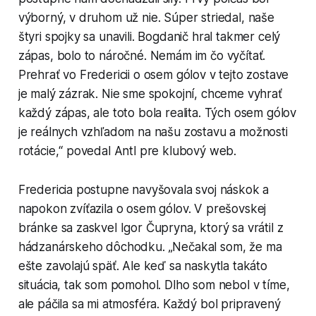
výborný, v druhom už nie. Súper striedal, naše
štyri spojky sa unavili. Bogdanič hral takmer celý
zápas, bolo to náročné. Nemám im čo vyčítať.
Prehrať vo Fredericii o osem gólov v tejto zostave
je malý zázrak. Nie sme spokojní, chceme vyhrať
každý zápas, ale toto bola realita. Tých osem gólov
je reálnych vzhľadom na našu zostavu a možnosti
rotácie,“ povedal Antl pre klubový web.
Fredericia postupne navyšovala svoj náskok a
napokon zvíťazila o osem gólov. V prešovskej
bránke sa zaskvel Igor Čupryna, ktorý sa vrátil z
hádzanárskeho dôchodku. „Nečakal som, že ma
ešte zavolajú späť. Ale keď sa naskytla takáto
situácia, tak som pomohol. Dlho som nebol v tíme,
ale páčila sa mi atmosféra. Každý bol pripravený