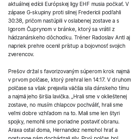
aktuálnej edícii Európskej ligy EHF musia počkať. V
zápase G-skupiny proti silnej Fredericii podľahli
30:38, pričom nastúpili v oslabenej zostave a s
Igorom Čuprynom v bránke, ktorý sa vrátil z
hádzanárskeho dôchodku. Tréner Radoslav Antl aj
napriek prehre ocenil prístup a bojovnosť svojich
zverencov.
Prešov držal s favorizovaným súperom krok najmä
v prvom polčase, ktorý prehral len 14:17. V druhom
polčase sa však prejavila väčšia sila dánskeho tímu
a najmä jeho širšia lavička. „Hrali sme v oklieštenej
zostave, no musím chlapcov pochváliť, hrali sme
veľmi dobre vzhľadom na to. Mali sme len štyri
spojky, nemohli sme poriadne postaviť obranu.
Araxa ostal doma, Hernandez nemohol hrať a
postupne nám dochádzali sily. Prvý polčas bol