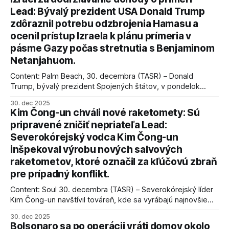
Lead: Bývalý prezident USA Donald Trump
zdôraznil potrebu odzbrojenia Hamasu a
ocenil prístup Izraela k plánu prímeria v
pásme Gazy počas stretnutia s Benjaminom
Netanjahuom.
Content: Palm Beach, 30. decembra (TASR) – Donald
Trump, bývalý prezident Spojených štátov, v pondelok
vyhlásil, že odzbrojenie palestínskeho hnutia Hamas je
30. dec 2025
kľúčové pre úspešné dosiahnutie prímeria v Gaze. Agentúra
Kim Čong-un chváli nové raketomety: Sú
AFP informuje, že Trump vyjadril presvedčenie, že Izrael plní
pripravené zničiť nepriateľa Lead:
podmienky dohody o prí
Severokórejský vodca Kim Čong-un
inšpekoval výrobu nových salvových
raketometov, ktoré označil za kľúčovú zbraň
pre prípadný konflikt.
Content: Soul 30. decembra (TASR) – Severokórejský líder
Kim Čong-un navštívil továreň, kde sa vyrábajú najnovšie
salvové raketomety a nešetril chválou na ich deštrukčné
30. dec 2025
schopnosti. Informovali o tom štátne médiá KĽDR, na ktoré
Bolsonaro sa po operácii vráti domov okolo