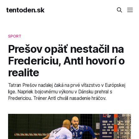
tentoden.sk
SPORT
Prešov opäť nestačil na
Fredericiu, Antl hovorí o
realite
Tatran Prešov naďalej čaká na prvé víťazstvo v Európskej
lige. Napriek bojovnému výkonu v Dánsku prehral s
Fredericiou. Tréner Antl chváli nasadenie hráčov.