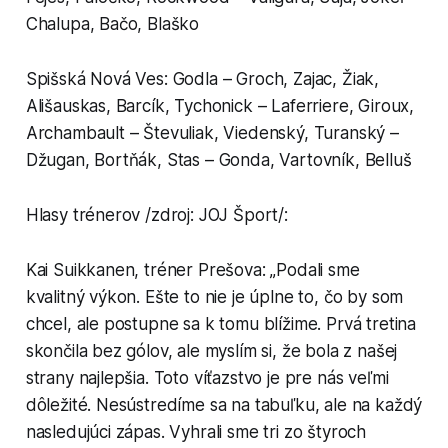
Chalupa, Bačo, Blaško
Spišská Nová Ves: Godla – Groch, Zajac, Žiak,
Ališauskas, Barcík, Tychonick – Laferriere, Giroux,
Archambault – Števuliak, Viedenský, Turanský –
Džugan, Bortňák, Stas – Gonda, Vartovník, Belluš
Hlasy trénerov /zdroj: JOJ Šport/:
Kai Suikkanen, tréner Prešova: „Podali sme
kvalitný výkon. Ešte to nie je úplne to, čo by som
chcel, ale postupne sa k tomu blížime. Prvá tretina
skončila bez gólov, ale myslím si, že bola z našej
strany najlepšia. Toto víťazstvo je pre nás veľmi
dôležité. Nesústredíme sa na tabuľku, ale na každý
nasledujúci zápas. Vyhrali sme tri zo štyroch