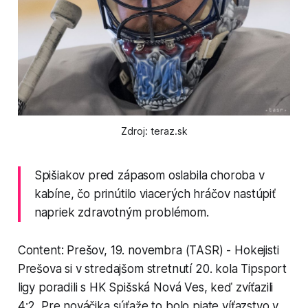
Zdroj: teraz.sk
Spišiakov pred zápasom oslabila choroba v
kabíne, čo prinútilo viacerých hráčov nastúpiť
napriek zdravotným problémom.
Content: Prešov, 19. novembra (TASR) - Hokejisti
Prešova si v stredajšom stretnutí 20. kola Tipsport
ligy poradili s HK Spišská Nová Ves, keď zvíťazili
4:2. Pre nováčika súťaže to bolo piate víťazstvo v