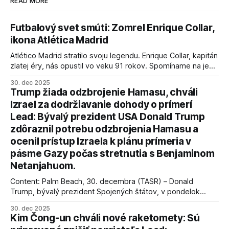
READ MORE
Futbalový svet smúti: Zomrel Enrique Collar,
ikona Atlética Madrid
Atlético Madrid stratilo svoju legendu. Enrique Collar, kapitán
zlatej éry, nás opustil vo veku 91 rokov. Spomíname na jeho
úspechy a odkaz.
30. dec 2025
Trump žiada odzbrojenie Hamasu, chváli
Izrael za dodržiavanie dohody o prímerí
Lead: Bývalý prezident USA Donald Trump
zdôraznil potrebu odzbrojenia Hamasu a
ocenil prístup Izraela k plánu prímeria v
pásme Gazy počas stretnutia s Benjaminom
Netanjahuom.
Content: Palm Beach, 30. decembra (TASR) – Donald
Trump, bývalý prezident Spojených štátov, v pondelok
vyhlásil, že odzbrojenie palestínskeho hnutia Hamas je
30. dec 2025
kľúčové pre úspešné dosiahnutie prímeria v Gaze. Agentúra
Kim Čong-un chváli nové raketomety: Sú
AFP informuje, že Trump vyjadril presvedčenie, že Izrael plní