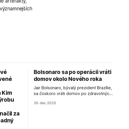
é artefakty,
jvýznamnejších
ové
Bolsonaro sa po operácii vráti
avené
domov okolo Nového roka
Jair Bolsonaro, bývalý prezident Brazílie,
a Kim
sa čoskoro vráti domov po zdravotných
ýrobu
zákrokoch, no väzenie ho neminie.
30. dec 2025
načil za
padný