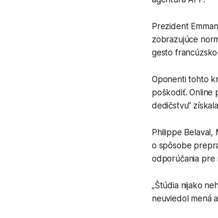
Prezident Emmanue
zobrazujúce norm
gesto francúzsko-
Oponenti tohto k
poškodiť. Online 
dedičstvu“ získal
Philippe Belaval
o spôsobe preprav
odporúčania pre 
„Štúdia nijako ne
neuviedol mená au