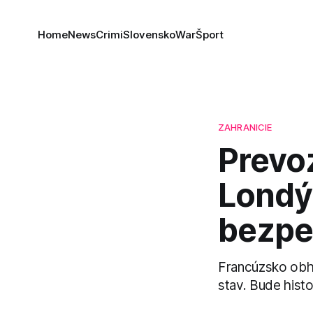
Home
News
Crimi
Slovensko
War
Šport
ZAHRANICIE
Prevoz
Londý
bezpeč
Francúzsko obhaj
stav. Bude hist