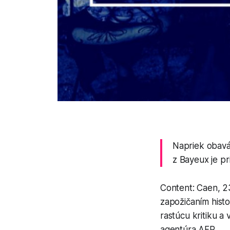
Napriek obavá
z Bayeux je p
Content: Caen, 
zapožičaním histo
rastúcu kritiku a
agentúra AFP.