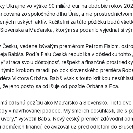
ky Ukrajine vo výške 90 miliárd eur na obdobie rokov 202
ancovaná zo spoločného dlhu Únie, a nie prostredníctvom 
ných ruských aktív. Ručiteľmi za túto pôžičku budú všetk
Slovenska a Maďarska, ktorým sa podarilo vyjednať si vý
v Česku, vedené bývalým premiérom Petrom Fialom, ostro k
eja Babiša. Podľa Fialu Česká republika v dôsledku tohto
ky“ stráca svoju dôstojnosť, rešpekt a finančné prostriedky
sa týmto krokom zaradil po bok slovenského premiéra Robe
éra Viktora Orbána. Babiš však s touto kritikou nesúhlas
, že jeho postoj sa odlišuje od pozície Orbána a Fica.
má odlišnú pozíciu ako Maďarsko a Slovensko. Tieto dve k
ady v navrhovanej podobe. My sme ich odsúhlasili, ale s 
 úvery,“ vysvetlil Babiš. Nový český premiér zdôvodnil od
domácich financií, čo avizoval už pred odletom do Brusel