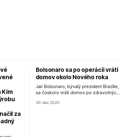
ové
Bolsonaro sa po operácii vráti
avené
domov okolo Nového roka
Jair Bolsonaro, bývalý prezident Brazílie,
a Kim
sa čoskoro vráti domov po zdravotných
ýrobu
zákrokoch, no väzenie ho neminie.
30. dec 2025
načil za
padný