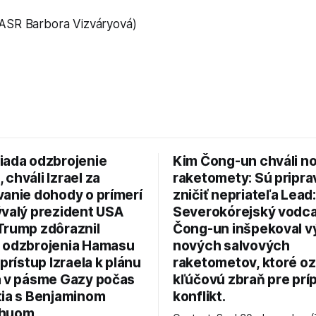
ASR Barbora Vizváryová)
iada odzbrojenie
Kim Čong-un chváli n
chváli Izrael za
raketomety: Sú pripr
vanie dohody o prímerí
zničiť nepriateľa Lead:
ývalý prezident USA
Severokórejský vodc
Trump zdôraznil
Čong-un inšpekoval v
 odzbrojenia Hamasu
nových salvových
 prístup Izraela k plánu
raketometov, ktoré oz
a v pásme Gazy počas
kľúčovú zbraň pre prí
tia s Benjaminom
konflikt.
huom.