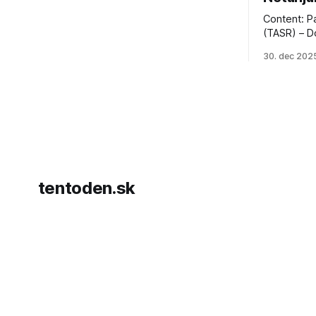
Content: P
(TASR) – D
prezident 
30. dec 202
vyhlásil, 
hnutia Ham
dosiahnuti
AFP informu
presvedčen
dohody o p
tentoden.sk