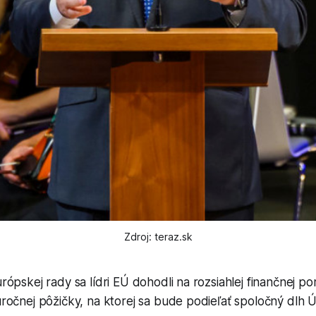
Zdroj: teraz.sk
ópskej rady sa lídri EÚ dohodli na rozsiahlej finančnej po
očnej pôžičky, na ktorej sa bude podieľať spoločný dlh Ú