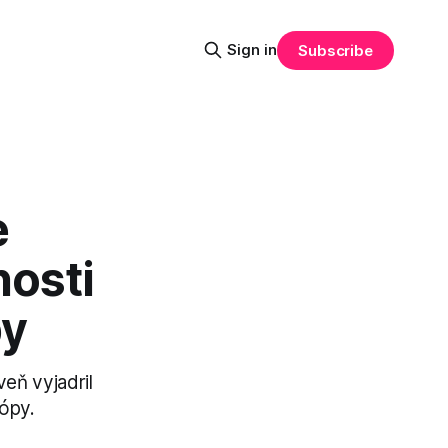
Sign in
Subscribe
e
nosti
py
eň vyjadril
rópy.