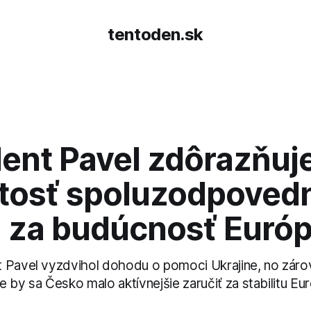
tentoden.sk
dent Pavel zdôrazňuj
itosť spoluzodpoved
 za budúcnosť Euró
 Pavel vyzdvihol dohodu o pomoci Ukrajine, no zárov
 by sa Česko malo aktívnejšie zaručiť za stabilitu Eu