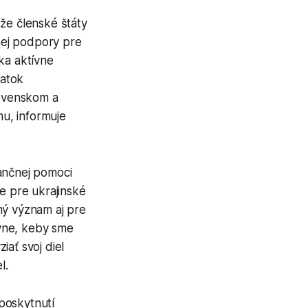
 že členské štáty
nej podpory pre
ka aktívne
iatok
lovenskom a
u, informuje
nančnej pomoci
e pre ukrajinské
ný význam aj pre
vne, keby sme
ať svoj diel
l.
poskytnutí