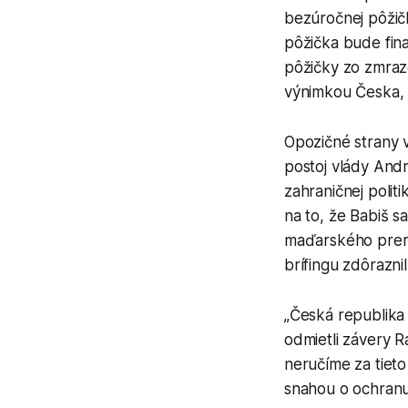
bezúročnej pôžič
pôžička bude fin
pôžičky zo zmraze
výnimkou Česka, 
Opozičné strany 
postoj vlády Andr
zahraničnej politi
na to, že Babiš 
maďarského premi
brífingu zdôraznil
„Česká republika 
odmietli závery R
neručíme za tieto
snahou o ochranu 