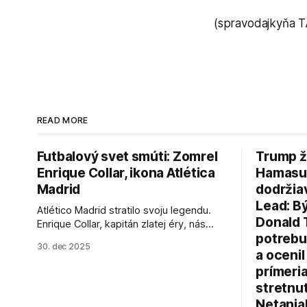
(spravodajkyňa T
READ MORE
Futbalový svet smúti: Zomrel
Trump ž
Enrique Collar, ikona Atlética
Hamasu, 
Madrid
dodržia
Lead: B
Atlético Madrid stratilo svoju legendu.
Donald 
Enrique Collar, kapitán zlatej éry, nás
potrebu
opustil vo veku 91 rokov. Spomíname na
30. dec 2025
jeho úspechy a odkaz.
a ocenil
prímeri
stretnu
Netanja