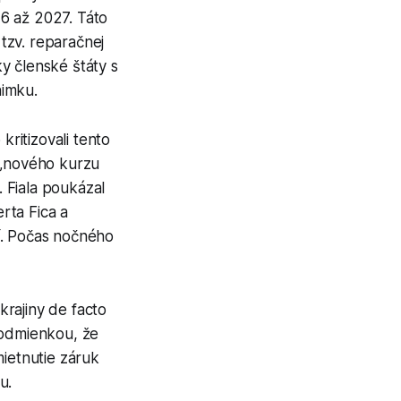
6 až 2027. Táto
tzv. reparačnej
y členské štáty s
nimku.
ritizovali tento
 „nového kurzu
. Fiala poukázal
rta Fica a
í. Počas nočného
rajiny de facto
podmienkou, že
mietnutie záruk
u.