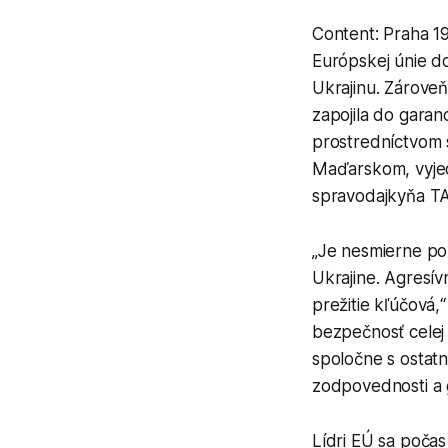
Content: Praha 19
Európskej únie d
Ukrajinu. Zároveň
zapojila do garan
prostredníctvom s
Maďarskom, vyjed
spravodajkyňa TA
„Je nesmierne po
Ukrajine. Agresív
prežitie kľúčová,
bezpečnosť celej
spoločne s ostatn
zodpovednosti a 
Lídri EÚ sa poča