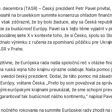
. decembra (TASR) – Český prezident Petr Pavel privítal,
osiahli na bruselskom summite konsenzus ohľadom finanč
 však zdôraznil, že by bolo žiaduce, aby sa Česká republi
cie za budúcnosť Európy. Pavel sa k tejto téme vyjadril v p
ociálnej siete X v kontexte toho, že si Česko, spolu so S
nalo výnimku z ručenia za spomínanú pôžičku pre Ukrajin
SR v Prahe.
zitívne, že Európska rada našla spoločnú reč v otázke fi
na ruská vojna túto krajinu výrazne oslabuje. Naša pomoc j
“ uviedol český prezident. Dodal, že táto pomoc má zásad
 Európy, vrátane Česka. „Preto by som považoval za sprá
ými európskymi krajinami preukázali, že sme schopní prevzi
garantovať tak budúcnosť nášho kontinentu,“ napísal Pave
s nočného rokovania na summite Európskej rady zhodli na 