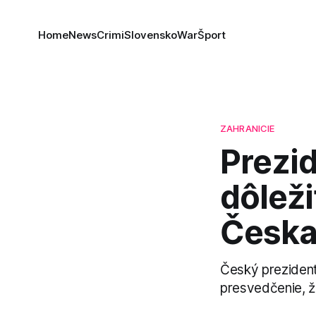
Home
News
Crimi
Slovensko
War
Šport
ZAHRANICIE
Prezi
dôlež
Česka
Český prezident
presvedčenie, že