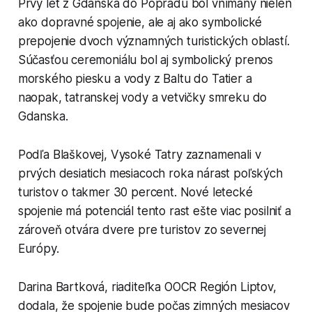
Prvý let z Gdanska do Popradu bol vnímaný nielen
ako dopravné spojenie, ale aj ako symbolické
prepojenie dvoch významných turistických oblastí.
Súčasťou ceremoniálu bol aj symbolický prenos
morského piesku a vody z Baltu do Tatier a
naopak, tatranskej vody a vetvičky smreku do
Gdanska.
Podľa Blaškovej, Vysoké Tatry zaznamenali v
prvých desiatich mesiacoch roka nárast poľských
turistov o takmer 30 percent. Nové letecké
spojenie má potenciál tento rast ešte viac posilniť a
zároveň otvára dvere pre turistov zo severnej
Európy.
Darina Bartková, riaditeľka OOCR Región Liptov,
dodala, že spojenie bude počas zimných mesiacov