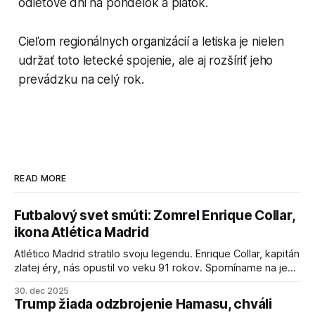
odletové dni na pondelok a piatok.
Cieľom regionálnych organizácií a letiska je nielen
udržať toto letecké spojenie, ale aj rozšíriť jeho
prevádzku na celý rok.
READ MORE
Futbalový svet smúti: Zomrel Enrique Collar,
ikona Atlética Madrid
Atlético Madrid stratilo svoju legendu. Enrique Collar, kapitán
zlatej éry, nás opustil vo veku 91 rokov. Spomíname na jeho
úspechy a odkaz.
30. dec 2025
Trump žiada odzbrojenie Hamasu, chváli