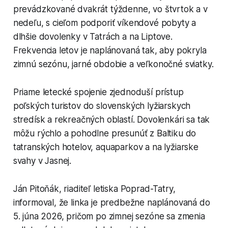
prevádzkované dvakrát týždenne, vo štvrtok a v
nedeľu, s cieľom podporiť víkendové pobyty a
dlhšie dovolenky v Tatrách a na Liptove.
Frekvencia letov je naplánovaná tak, aby pokryla
zimnú sezónu, jarné obdobie a veľkonočné sviatky.
Priame letecké spojenie zjednoduší prístup
poľských turistov do slovenských lyžiarskych
stredísk a rekreačných oblastí. Dovolenkári sa tak
môžu rýchlo a pohodlne presunúť z Baltiku do
tatranských hotelov, aquaparkov a na lyžiarske
svahy v Jasnej.
Ján Pitoňák, riaditeľ letiska Poprad-Tatry,
informoval, že linka je predbežne naplánovaná do
5. júna 2026, pričom po zimnej sezóne sa zmenia