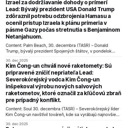
Izrael za dodržiavanie dohody o prímerí
Lead: Bývalý prezident USA Donald Trump
zdôraznil potrebu odzbrojenia Hamasu a
ocenil prístup Izraela k plánu prímeria v
pásme Gazy počas stretnutia s Benjaminom
Netanjahuom.
Content: Palm Beach, 30. decembra (TASR) – Donald
Trump, bývalý prezident Spojených štátov, v pondelok
vyhlásil, že odzbrojenie palestínskeho hnutia Hamas je
30. dec 2025
kľúčové pre úspešné dosiahnutie prímeria v Gaze. Agentúra
Kim Čong-un chváli nové raketomety: Sú
AFP informuje, že Trump vyjadril presvedčenie, že Izrael plní
pripravené zničiť nepriateľa Lead:
podmienky dohody o prí
Severokórejský vodca Kim Čong-un
inšpekoval výrobu nových salvových
raketometov, ktoré označil za kľúčovú zbraň
pre prípadný konflikt.
Content: Soul 30. decembra (TASR) – Severokórejský líder
Kim Čong-un navštívil továreň, kde sa vyrábajú najnovšie
salvové raketomety a nešetril chválou na ich deštrukčné
30. dec 2025
schopnosti. Informovali o tom štátne médiá KĽDR, na ktoré