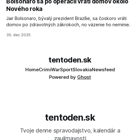
Bolsonaro sa po operácii vráti domov okolo
sa odvoláva agentúra AFP.
Nového roka
Jair Bolsonaro, bývalý prezident Brazílie, sa čoskoro vráti
domov po zdravotných zákrokoch, no väzenie ho neminie.
30. dec 2025
tentoden.sk
Home
Crimi
War
Sport
Slovakia
Newsfeed
Powered by
Ghost
tentoden.sk
Tvoje denne spravodajstvo, kalendár a
zaujímavosti