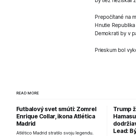
by tiež nezískali 
Prepočítané na m
Hnutie Republika 
Demokrati by v p
Prieskum bol vyk
READ MORE
Futbalový svet smúti: Zomrel
Trump ž
Enrique Collar, ikona Atlética
Hamasu, 
Madrid
dodržia
Lead: B
Atlético Madrid stratilo svoju legendu.