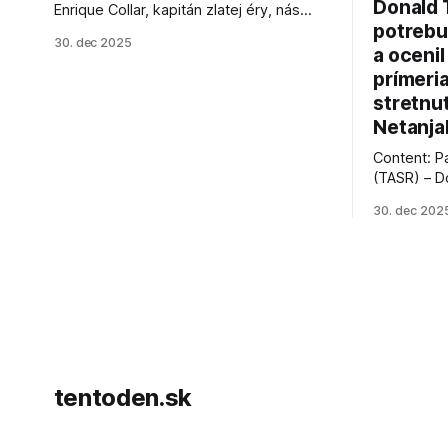
Donald 
Enrique Collar, kapitán zlatej éry, nás
potrebu
opustil vo veku 91 rokov. Spomíname na
30. dec 2025
jeho úspechy a odkaz.
a ocenil
prímeri
stretnu
Netanja
Content: P
(TASR) – D
prezident 
30. dec 202
vyhlásil, 
hnutia Ham
dosiahnuti
AFP informu
presvedčen
dohody o p
tentoden.sk