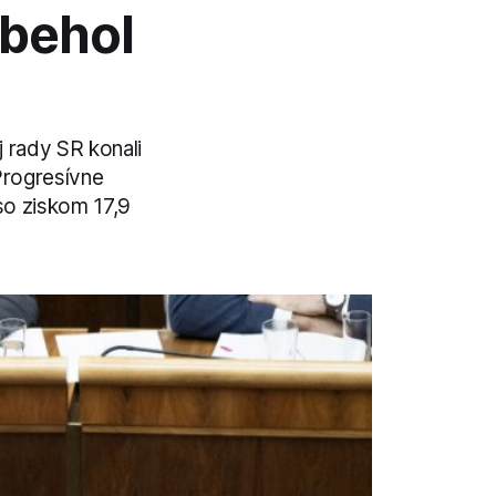
ebehol
 rady SR konali
 Progresívne
so ziskom 17,9