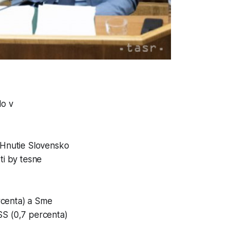
lo v
, Hnutie Slovensko
ti by tesne
rcenta) a Sme
SS (0,7 percenta)