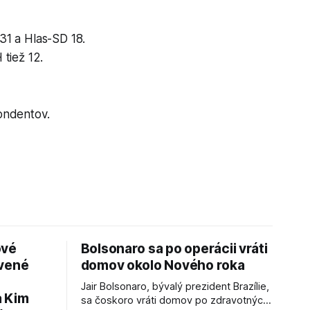
31 a Hlas-SD 18.
tiež 12.
ondentov.
ové
Bolsonaro sa po operácii vráti
avené
domov okolo Nového roka
Jair Bolsonaro, bývalý prezident Brazílie,
a Kim
sa čoskoro vráti domov po zdravotných