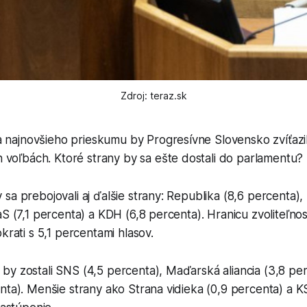
Zdroj: teraz.sk
a najnovšieho prieskumu by Progresívne Slovensko zvíťazi
 voľbách. Ktoré strany by sa ešte dostali do parlamentu?
sa prebojovali aj ďalšie strany: Republika (8,6 percenta)
aS (7,1 percenta) a KDH (6,8 percenta). Hranicu zvoliteľnos
krati s 5,1 percentami hlasov.
by zostali SNS (4,5 percenta), Maďarská aliancia (3,8 pe
nta). Menšie strany ako Strana vidieka (0,9 percenta) a K