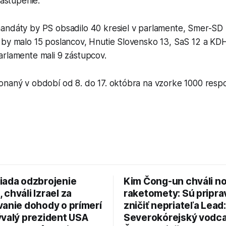
zastúpenie.
andáty by PS obsadilo 40 kresiel v parlamente, Smer-SD 
by malo 15 poslancov, Hnutie Slovensko 13, SaS 12 a KDH 
arlamente mali 9 zástupcov.
onaný v období od 8. do 17. októbra na vzorke 1000 resp
iada odzbrojenie
Kim Čong-un chváli n
chváli Izrael za
raketomety: Sú pripr
vanie dohody o prímerí
zničiť nepriateľa Lead:
ývalý prezident USA
Severokórejský vodc