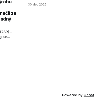
ýrobu
zákrokoch, no väzenie ho neminie.
30. dec 2025
načil za
padný
TASR) –
ng-un
bajú
a nešetril
opnosti.
iá KĽDR, na
FP.
Powered by
Ghost