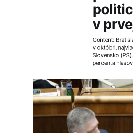
politi
v prve
Content: Bratis
v októbri, najvi
Slovensko (PS).
percenta hlasov.