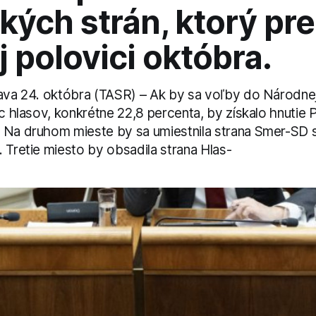
ckých strán, ktorý pr
j polovici októbra.
lava 24. októbra (TASR) – Ak by sa voľby do Národnej
ac hlasov, konkrétne 22,8 percenta, by získalo hnutie
 Na druhom mieste by sa umiestnila strana Smer-SD 
 Tretie miesto by obsadila strana Hlas-