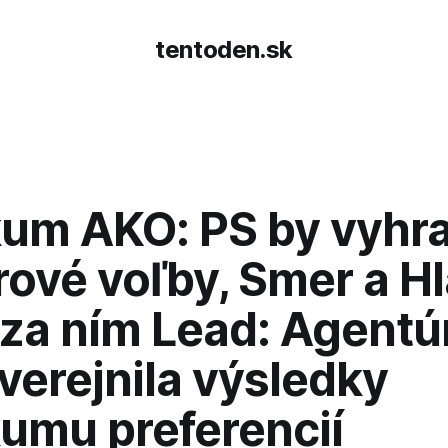
tentoden.sk
kum AKO: PS by vyhra
ové voľby, Smer a H
 za ním Lead: Agentú
verejnila výsledky
kumu preferencií