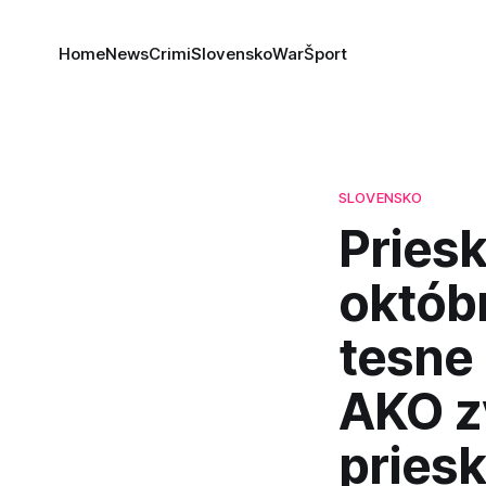
Home
News
Crimi
Slovensko
War
Šport
SLOVENSKO
Pries
októbr
tesne
AKO z
pries