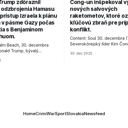
Trump zdôraznil
Čong-un inšpekoval v
 odzbrojenia Hamasu
nových salvových
 prístup Izraela k plánu
raketometov, ktoré oz
a v pásme Gazy počas
kľúčovú zbraň pre prí
tia s Benjaminom
konflikt.
huom.
Content: Soul 30. decembra (
Severokórejský líder Kim Čo
alm Beach, 30. decembra
navštívil továreň, kde sa vyrá
onald Trump, bývalý
30. dec 2025
najnovšie salvové raketomety 
Spojených štátov, v pondelok
5
chválou na ich deštrukčné sch
že odzbrojenie palestínskeho
Informovali o tom štátne méd
as je kľúčové pre úspešné
ktoré sa odvoláva agentúra A
e prímeria v Gaze. Agentúra
je, že Trump vyjadril
ie, že Izrael plní podmienky
rí
Home
Crimi
War
Sport
Slovakia
Newsfeed