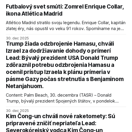
Futbalový svet smúti: Zomrel Enrique Collar,
ikona Atlética Madrid
Atlético Madrid stratilo svoju legendu. Enrique Collar, kapitán
zlatej éry, nás opustil vo veku 91 rokov. Spomíname na jeho
úspechy a odkaz.
30. dec 2025
Trump žiada odzbrojenie Hamasu, chváli
Izrael za dodržiavanie dohody o prímerí
Lead: Bývalý prezident USA Donald Trump
zdôraznil potrebu odzbrojenia Hamasu a
ocenil prístup Izraela k plánu prímeria v
pásme Gazy počas stretnutia s Benjaminom
Netanjahuom.
Content: Palm Beach, 30. decembra (TASR) – Donald
Trump, bývalý prezident Spojených štátov, v pondelok
vyhlásil, že odzbrojenie palestínskeho hnutia Hamas je
30. dec 2025
kľúčové pre úspešné dosiahnutie prímeria v Gaze. Agentúra
Kim Čong-un chváli nové raketomety: Sú
AFP informuje, že Trump vyjadril presvedčenie, že Izrael plní
pripravené zničiť nepriateľa Lead:
podmienky dohody o prí
Severokórejský vodca Kim Čong-un