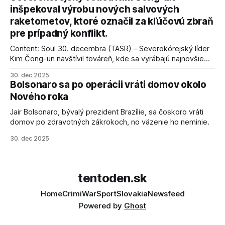
inšpekoval výrobu nových salvových
raketometov, ktoré označil za kľúčovú zbraň
pre prípadný konflikt.
Content: Soul 30. decembra (TASR) – Severokórejský líder
Kim Čong-un navštívil továreň, kde sa vyrábajú najnovšie
salvové raketomety a nešetril chválou na ich deštrukčné
30. dec 2025
schopnosti. Informovali o tom štátne médiá KĽDR, na ktoré
Bolsonaro sa po operácii vráti domov okolo
sa odvoláva agentúra AFP.
Nového roka
Jair Bolsonaro, bývalý prezident Brazílie, sa čoskoro vráti
domov po zdravotných zákrokoch, no väzenie ho neminie.
30. dec 2025
tentoden.sk
Home
Crimi
War
Sport
Slovakia
Newsfeed
Powered by
Ghost