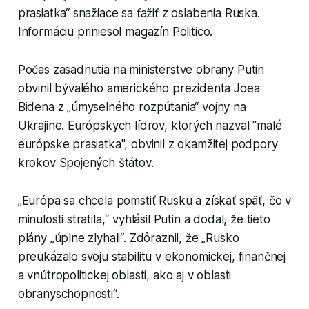
prasiatka“ snažiace sa ťažiť z oslabenia Ruska.
Informáciu priniesol magazín Politico.
Počas zasadnutia na ministerstve obrany Putin
obvinil bývalého amerického prezidenta Joea
Bidena z „úmyselného rozpútania“ vojny na
Ukrajine. Európskych lídrov, ktorých nazval "malé
európske prasiatka", obvinil z okamžitej podpory
krokov Spojených štátov.
„Európa sa chcela pomstiť Rusku a získať späť, čo v
minulosti stratila,“ vyhlásil Putin a dodal, že tieto
plány „úplne zlyhali“. Zdôraznil, že „Rusko
preukázalo svoju stabilitu v ekonomickej, finančnej
a vnútropolitickej oblasti, ako aj v oblasti
obranyschopnosti“.