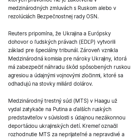
medzinárodných zmluvách s Ruskom alebo v
rezolúciách Bezpečnostnej rady OSN.
Reuters pripomína, že Ukrajina a Európsky
dohovor o ľudských právach (EDĽP) vytvorili
základ pre špeciálny tribunál. Zároveň vznikla
Medzinárodná komisia pre nároky Ukrajiny, ktorá
má zabezpečiť náhradu škôd spôsobených ruskou
agresiou a údajnými vojnovými zločinmi, ktoré sa
odhadujú na stovky miliárd dolárov.
Medzinárodný trestný súd (MTS) v Haagu už
vydal zatykače na Putina a ďalších ruských
predstaviteľov v súvislosti s údajnou nezákonnou
deportáciou ukrajinských detí. Kremeľ označil
rozhodnutie MTS za neprijateľné a nepravdivé a