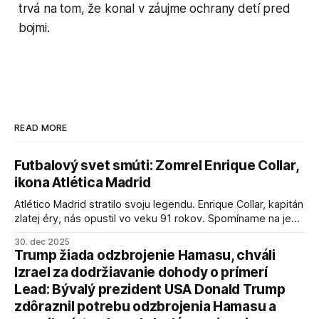
trvá na tom, že konal v záujme ochrany detí pred
bojmi.
READ MORE
Futbalový svet smúti: Zomrel Enrique Collar,
ikona Atlética Madrid
Atlético Madrid stratilo svoju legendu. Enrique Collar, kapitán
zlatej éry, nás opustil vo veku 91 rokov. Spomíname na jeho
úspechy a odkaz.
30. dec 2025
Trump žiada odzbrojenie Hamasu, chváli
Izrael za dodržiavanie dohody o prímerí
Lead: Bývalý prezident USA Donald Trump
zdôraznil potrebu odzbrojenia Hamasu a