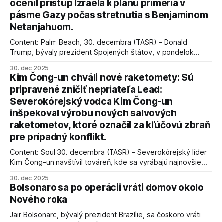
ocenil prístup Izraela k plánu prímeria v
pásme Gazy počas stretnutia s Benjaminom
Netanjahuom.
Content: Palm Beach, 30. decembra (TASR) – Donald
Trump, bývalý prezident Spojených štátov, v pondelok
vyhlásil, že odzbrojenie palestínskeho hnutia Hamas je
30. dec 2025
kľúčové pre úspešné dosiahnutie prímeria v Gaze. Agentúra
Kim Čong-un chváli nové raketomety: Sú
AFP informuje, že Trump vyjadril presvedčenie, že Izrael plní
pripravené zničiť nepriateľa Lead:
podmienky dohody o prí
Severokórejský vodca Kim Čong-un
inšpekoval výrobu nových salvových
raketometov, ktoré označil za kľúčovú zbraň
pre prípadný konflikt.
Content: Soul 30. decembra (TASR) – Severokórejský líder
Kim Čong-un navštívil továreň, kde sa vyrábajú najnovšie
salvové raketomety a nešetril chválou na ich deštrukčné
30. dec 2025
schopnosti. Informovali o tom štátne médiá KĽDR, na ktoré
Bolsonaro sa po operácii vráti domov okolo
sa odvoláva agentúra AFP.
Nového roka
Jair Bolsonaro, bývalý prezident Brazílie, sa čoskoro vráti