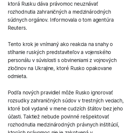
ktorá Rusku dáva právomoc neuznávať
rozhodnutia zahraničných a medzinárodných
súdnych orgánov. Informovala o tom agentúra
Reuters.
Tento krok je vnímaný ako reakcia na snahy o
stíhanie ruských predstaviteľov a vojenského
personálu v súvislosti s obvineniami z vojnových
zločinov na Ukrajine, ktoré Rusko opakovane
odmieta.
Podľa nových pravidiel môže Rusko ignorovať
rozsudky zahraničných súdov v trestných veciach,
ktoré boli vydané v mene cudzích štátov bez jeho
účasti. Taktiež nebude povinné rešpektovať
rozhodnutia medzinárodných právnych inštitúcií,
ktorých právomoc nie je zakotvená v