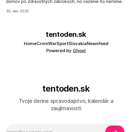
domov po zdravotných zákrokoch, no väzenie ho neminie.
30. dec 2025
tentoden.sk
Home
Crimi
War
Sport
Slovakia
Newsfeed
Powered by
Ghost
tentoden.sk
Tvoje denne spravodajstvo, kalendár a
zaujímavosti